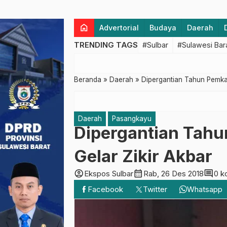
home
Advertorial
Budaya
Daerah
TRENDING TAGS
#Sulbar
#Sulawesi Bar
Beranda
»
Daerah
»
Dipergantian Tahun Pemka
Daerah
Pasangkayu
Dipergantian Tah
Gelar Zikir Akbar
account_circle
calendar_month
comment
Ekspos Sulbar
Rab, 26 Des 2018
0 k
Facebook
Twitter
Whatsapp