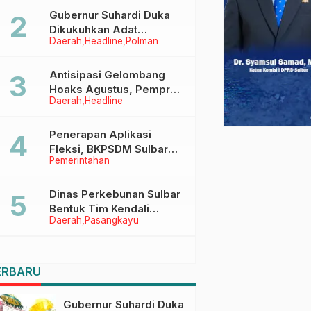
Menggapai Cita-Cita
Gubernur Suhardi Duka
Dikukuhkan Adat
Daerah
Headline
Polman
Balanipa, Raih Gelar Sulo
Tappidena
Antisipasi Gelombang
Hoaks Agustus, Pemprov
Daerah
Headline
Sulbar Ajak Warga Jaga
Ruang Digital
Penerapan Aplikasi
Fleksi, BKPSDM Sulbar
Pemerintahan
Dorong Transformasi
Digital Sistem Kehadiran
ASN
Dinas Perkebunan Sulbar
Bentuk Tim Kendali
Daerah
Pasangkayu
Internal ICS untuk Dukung
Sertifikasi ISPO Pekebun
di Pasangkayu
ERBARU
Gubernur Suhardi Duka