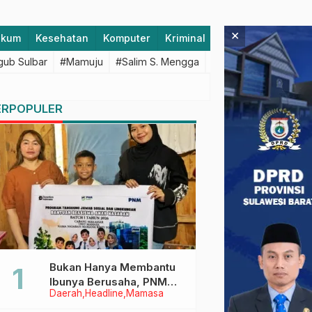
×
ukum
Kesehatan
Komputer
Kriminal
Lifestyle
Majen
ub Sulbar
#Mamuju
#Salim S. Mengga
#featured
#Polda S
ERPOPULER
Bukan Hanya Membantu
Ibunya Berusaha, PNM
Daerah
Headline
Mamasa
Juga Menjaga Mimpi
Anaknya Untuk