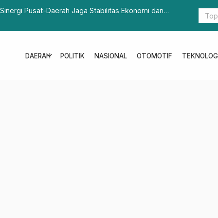
an Arumanis Jabar Selatan Meningkat
Masalah D
expand_more
DAERAH
POLITIK
NASIONAL
OTOMOTIF
TEKNOLOG