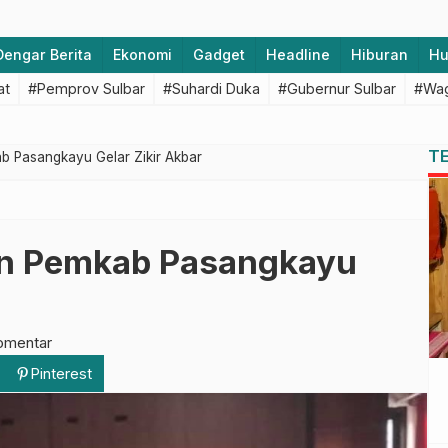
Dengar Berita
Ekonomi
Gadget
Headline
Hiburan
H
at
#Pemprov Sulbar
#Suhardi Duka
#Gubernur Sulbar
#Wag
T
b Pasangkayu Gelar Zikir Akbar
un Pemkab Pasangkayu
omentar
Pinterest