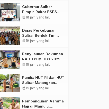
Digital
Gubernur Sulbar
Pimpin Rakor BSPS
2026: Mamuju dan
calendar_month
18 jam yang lalu
Pasangkayu Masih Nol
Realisasi dari Kuota
Dinas Perkebunan
5.250 Unit
Sulbar Bentuk Tim
Kendali Internal ICS
calendar_month
18 jam yang lalu
untuk Dukung
Sertifikasi ISPO
Penyusunan Dokumen
Pekebun di
RAD TPB/SDGs 2025–
Pasangkayu
2029 Perkuat Arah
calendar_month
19 jam yang lalu
Pembangunan
Berkelanjutan Sulawesi
Panitia HUT RI dan HUT
Barat
Sulbar Matangkan
Persiapan, Berbagai
calendar_month
19 jam yang lalu
Lomba Akan
Dilaksanakan Pemprov
Nasional
Sulsel
Pembangunan Asrama
Jakarta Sumbang 2.485,
Wali Kota Makassar
Sulbar
Haji di Mamuju,
Berikut Sebaran Kasus
Ingatkan Disdik dan