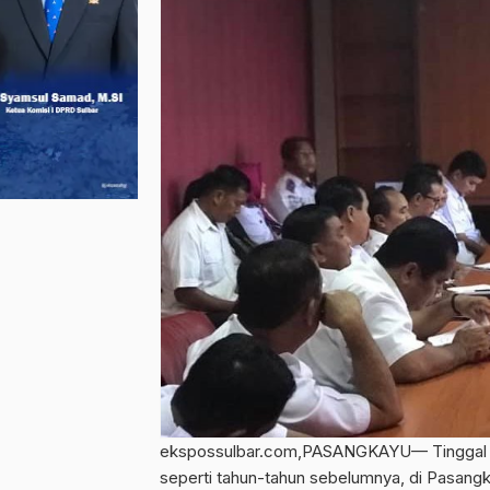
ekspossulbar.com,PASANGKAYU— Tinggal meng
seperti tahun-tahun sebelumnya, di Pasangk