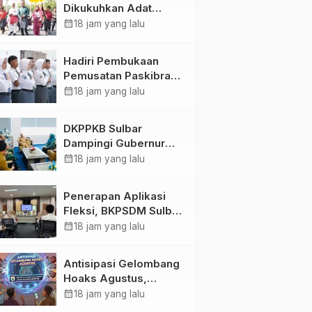
Dikukuhkan Adat
Balanipa, Raih Gelar
calendar_month
18 jam yang lalu
Sulo Tappidena
Hadiri Pembukaan
Pemusatan Paskibraka
Provinsi, Murdanil: Ini
calendar_month
18 jam yang lalu
Membentuk Karakter
Hingga Kedisiplinannya
DKPPKB Sulbar
Dampingi Gubernur
Terima Audiensi
calendar_month
18 jam yang lalu
Kepala Rumah Sakit
TK. III Punggawa
Penerapan Aplikasi
Malolo
Fleksi, BKPSDM Sulbar
Dorong Transformasi
calendar_month
18 jam yang lalu
Digital Sistem
Kehadiran ASN
Antisipasi Gelombang
Hoaks Agustus,
Pemprov Sulbar Ajak
calendar_month
18 jam yang lalu
Warga Jaga Ruang