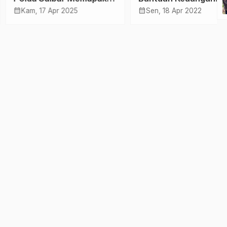
otisme di Hari
Pemerintah
calendar_month
, 17 Apr 2025
Sen, 18 Apr 2022
daran Nasional