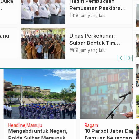
 Duka
Hadiri Pembukaan
Pemusatan Paskibraka
ar
Provinsi, Murdanil: Ini
calendar_month
18 jam yang lalu
Membentuk Karakter
Hingga Kedisiplinannya
bang
Dinas Perkebunan
Sulbar Bentuk Tim
jak
Kendali Internal ICS
calendar_month
18 jam yang lalu
g
untuk Dukung
Sertifikasi ISPO
Pekebun di
Pasangkayu
ine
Mamuju
Ragam
abdi untuk Negeri,
10 Parpol Jabar Dapat
a Sulbar Memupuk
Bantuan Keuangan