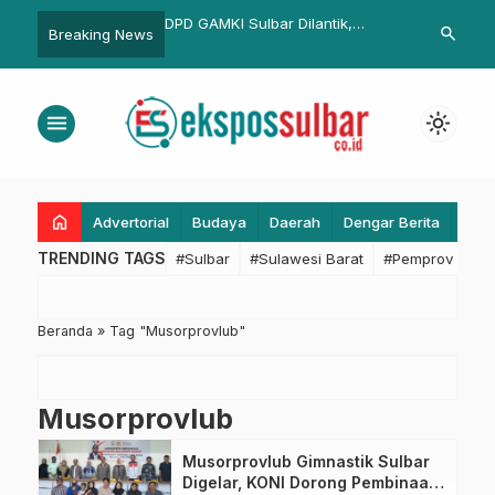
ijen Kejari Pasangkayu
DPD GAMKI Sulbar Dilantik,
Wamenpar Du
search
Breaking News
Gubernur Sulbar Ucapkan
Internasiona
Selamat
Siap Kolabor
menu
light_mode
home
Advertorial
Budaya
Daerah
Dengar Berita
Eko
TRENDING TAGS
#Sulbar
#Sulawesi Barat
#Pemprov Sulba
Beranda
»
Tag "Musorprovlub"
Musorprovlub
Musorprovlub Gimnastik Sulbar
Digelar, KONI Dorong Pembinaan