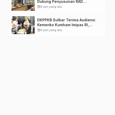
Dukung Penyusunan RAD
TPB/SDGs Sulawesi Barat
calendar_month
8 jam yang lalu
DKPPKB Sulbar Terima Audiensi
Kemenko Kumham Imipas RI,
Perkuat Pelayanan Kesehatan bagi
calendar_month
9 jam yang lalu
Kelompok Rentan