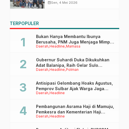
Atlet Berprestasi
calendar_month
Sen, 4 Mei 2026
TERPOPULER
Bukan Hanya Membantu Ibunya
Berusaha, PNM Juga Menjaga Mimpi
Daerah
Headline
Mamasa
Anaknya Untuk Menggapai Cita-Cita
Gubernur Suhardi Duka Dikukuhkan
Adat Balanipa, Raih Gelar Sulo
Daerah
Headline
Polman
Tappidena
Antisipasi Gelombang Hoaks Agustus,
Pemprov Sulbar Ajak Warga Jaga
Daerah
Headline
Ruang Digital
Pembangunan Asrama Haji di Mamuju,
Pemkesra dan Kementerian Haji
Daerah
Headline
Sulbar Tinjau Lokasi