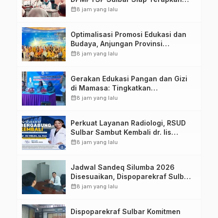
Aplikasi FLEKSI ASN
calendar_month
8 jam yang lalu
Optimalisasi Promosi Edukasi dan
Budaya, Anjungan Provinsi
Sulawesi Barat Perkuat Kolaborasi
calendar_month
8 jam yang lalu
Strategis Bersama Sky World TMII
Gerakan Edukasi Pangan dan Gizi
di Mamasa: Tingkatkan
Pengetahuan dan Keterampilan
calendar_month
8 jam yang lalu
Keluarga dalam Pemenuhan Gizi
Perkuat Layanan Radiologi, RSUD
Sulbar Sambut Kembali dr. Iis
Imelda, Sp.Rad
calendar_month
8 jam yang lalu
Jadwal Sandeq Silumba 2026
Disesuaikan, Dispoparekraf Sulbar
Pastikan Persiapan Tetap
calendar_month
8 jam yang lalu
Dimatangkan
Dispoparekraf Sulbar Komitmen