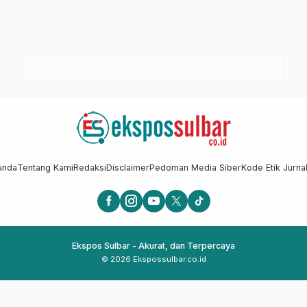
anda
Tentang Kami
Redaksi
Disclaimer
Pedoman Media Siber
Kode Etik Jurnal
Ekspos Sulbar - Akurat, dan Terpercaya
© 2026 Ekspossulbar.co.id