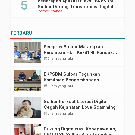
Penerapan Aplikasi Fleksi, BKPSDM
Sulbar Dorong Transformasi Digital
Pemerintahan
Sistem Kehadiran ASN
TERBARU
Pemprov Sulbar Matangkan
Persiapan HUT Ke-81 RI, Puncak
Upacara di Lapangan Ahmad
calendar_month
8 jam yang lalu
Kirang
BKPSDM Sulbar Teguhkan
Komitmen Pengembangan
Kompetensi ASN melalui
calendar_month
8 jam yang lalu
Penandatanganan Perjanjian
Tugas Belajar 2026
Sulbar Perkuat Literasi Digital
Cegah Kejahatan Love Scamming
calendar_month
8 jam yang lalu
Dukung Digitalisasi Kepegawaian,
DPMPTSP Sulbar Siap Terapkan