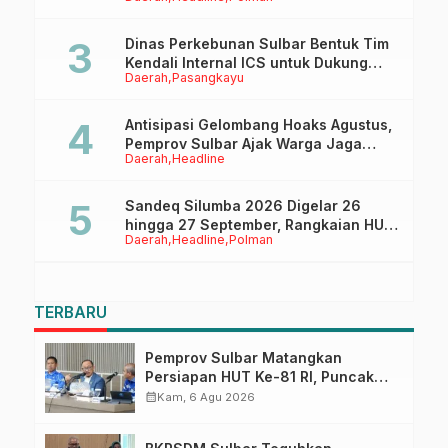
Tappidena
Dinas Perkebunan Sulbar Bentuk Tim
Kendali Internal ICS untuk Dukung
Daerah
Pasangkayu
Sertifikasi ISPO Pekebun di
Pasangkayu
Antisipasi Gelombang Hoaks Agustus,
Pemprov Sulbar Ajak Warga Jaga
Daerah
Headline
Ruang Digital
Sandeq Silumba 2026 Digelar 26
hingga 27 September, Rangkaian HUT
Daerah
Headline
Polman
Sulbar
TERBARU
Pemprov Sulbar Matangkan
Persiapan HUT Ke-81 RI, Puncak
Upacara di Lapangan Ahmad
calendar_month
Kam, 6 Agu 2026
Kirang