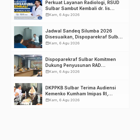
Perkuat Layanan Radiologi, RSUD
Sulbar Sambut Kembali dr. Iis
Imelda, Sp.Rad
calendar_month
Kam, 6 Agu 2026
Jadwal Sandeq Silumba 2026
Disesuaikan, Dispoparekraf Sulbar
Pastikan Persiapan Tetap
calendar_month
Kam, 6 Agu 2026
Dimatangkan
Dispoparekraf Sulbar Komitmen
Dukung Penyusunan RAD
TPB/SDGs Sulawesi Barat
calendar_month
Kam, 6 Agu 2026
DKPPKB Sulbar Terima Audiensi
Kemenko Kumham Imipas RI,
Perkuat Pelayanan Kesehatan bagi
calendar_month
Kam, 6 Agu 2026
Kelompok Rentan