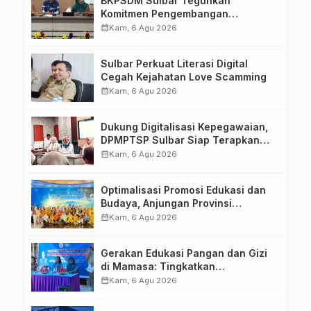
BKPSDM Sulbar Teguhkan
Komitmen Pengembangan
Kompetensi ASN melalui
calendar_month
Kam, 6 Agu 2026
Penandatanganan Perjanjian
Tugas Belajar 2026
Sulbar Perkuat Literasi Digital
Cegah Kejahatan Love Scamming
calendar_month
Kam, 6 Agu 2026
Dukung Digitalisasi Kepegawaian,
DPMPTSP Sulbar Siap Terapkan
Aplikasi FLEKSI ASN
calendar_month
Kam, 6 Agu 2026
Optimalisasi Promosi Edukasi dan
Budaya, Anjungan Provinsi
Sulawesi Barat Perkuat Kolaborasi
calendar_month
Kam, 6 Agu 2026
Strategis Bersama Sky World TMII
Gerakan Edukasi Pangan dan Gizi
di Mamasa: Tingkatkan
Pengetahuan dan Keterampilan
calendar_month
Kam, 6 Agu 2026
Keluarga dalam Pemenuhan Gizi