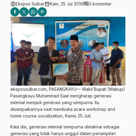
account_circle
calendar_month
comment
Ekspos Sulbar
Kam, 25 Jul 2019
0 komentar
ekspossulbar.com, PASANGKAYU— Wakil Bupati (Wabup)
Pasangkayu Muhammad Saal mengharap generasi
milenial menjadi generasi yang sempurna. Itu
disampaikannya saat membuka acara workshop and
home course socialization, Kamis 25 Juli.
Kata dia, generasi milenial sempurna dimaknai sebagai
generasi yang tidak hanya unggul dalam penampilan