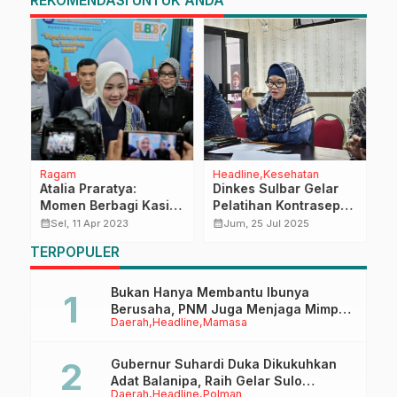
REKOMENDASI UNTUK ANDA
Ragam
Headline
Kesehatan
H
Atalia Praratya:
Dinkes Sulbar Gelar
T
Momen Berbagi Kasih
Pelatihan Kontrasepsi,
B
bagi Sesama
Tingkatkan Kapasitas
W
calendar_month
calendar_month
calendar_month
Sel, 11 Apr 2023
Jum, 25 Jul 2025
Tenaga Kesehatan
M
TERPOPULER
ok
S
M
Bukan Hanya Membantu Ibunya
Berusaha, PNM Juga Menjaga Mimpi
Daerah
Headline
Mamasa
Anaknya Untuk Menggapai Cita-Cita
Gubernur Suhardi Duka Dikukuhkan
Adat Balanipa, Raih Gelar Sulo
Daerah
Headline
Polman