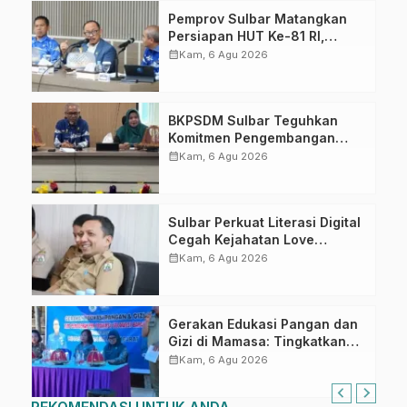
Pemprov Sulbar Matangkan
Persiapan HUT Ke-81 RI,
Puncak Upacara di Lapangan
calendar_month
Kam, 6 Agu 2026
Ahmad Kirang
BKPSDM Sulbar Teguhkan
Komitmen Pengembangan
Kompetensi ASN melalui
calendar_month
Kam, 6 Agu 2026
Penandatanganan Perjanjian
Tugas Belajar 2026
Sulbar Perkuat Literasi Digital
Cegah Kejahatan Love
Scamming
calendar_month
Kam, 6 Agu 2026
Gerakan Edukasi Pangan dan
Gizi di Mamasa: Tingkatkan
Pengetahuan dan
calendar_month
Kam, 6 Agu 2026
Keterampilan Keluarga dalam
Pemenuhan Gizi