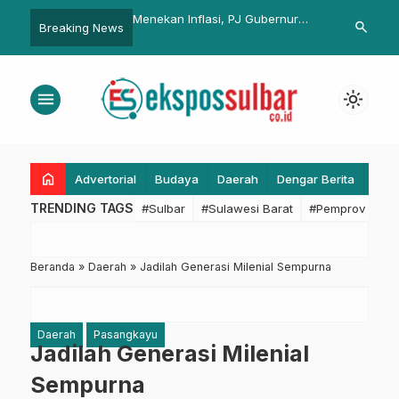
lataran Ala Bupati
Menekan Inflasi, PJ Gubernur
Jabar Run 1
search
Breaking News
yu
Sulbar Minta Wujudkan
Gaya Hidup S
Komunikasi dan Sinergitas
Kota Cirebon
menu
light_mode
home
Advertorial
Budaya
Daerah
Dengar Berita
Eko
TRENDING TAGS
#Sulbar
#Sulawesi Barat
#Pemprov Sulba
Beranda
»
Daerah
»
Jadilah Generasi Milenial Sempurna
Daerah
Pasangkayu
Jadilah Generasi Milenial
Sempurna