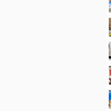
hadir,” bebernya. Dari temuan ini Akmal Malik
menekankan terkait pemotongan Tambahan […]