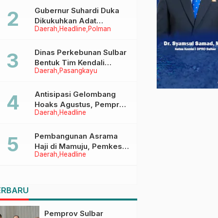
Menggapai Cita-Cita
Gubernur Suhardi Duka
Dikukuhkan Adat
Daerah
Headline
Polman
Balanipa, Raih Gelar Sulo
Tappidena
Dinas Perkebunan Sulbar
Bentuk Tim Kendali
Daerah
Pasangkayu
Internal ICS untuk Dukung
Sertifikasi ISPO Pekebun
di Pasangkayu
Antisipasi Gelombang
Hoaks Agustus, Pemprov
Daerah
Headline
Sulbar Ajak Warga Jaga
Ruang Digital
Pembangunan Asrama
Haji di Mamuju, Pemkesra
Daerah
Headline
dan Kementerian Haji
Sulbar Tinjau Lokasi
ERBARU
Pemprov Sulbar