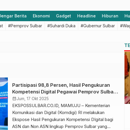
Dengar Berita
Ekonomi
Gadget
Headline
Hiburan
H
at
#Pemprov Sulbar
#Suhardi Duka
#Gubernur Sulbar
#Wag
T
Partisipasi 98,8 Persen, Hasil Pengukuran
Kompetensi Digital Pegawai Pemprov Sulbar
Raih Predikat Baik dengan Nilai 2,76
calendar_month
Jum, 17 Okt 2025
EKSPOSSULBAR.CO.ID, MAMUJU – Kementerian
Komunikasi dan Digital (Komdigi) RI melakukan
Ekspose Hasil Pengukuran Kompetensi DIgital bagi
ASN dan Non ASN lingkup Pemprov Sulbar yang