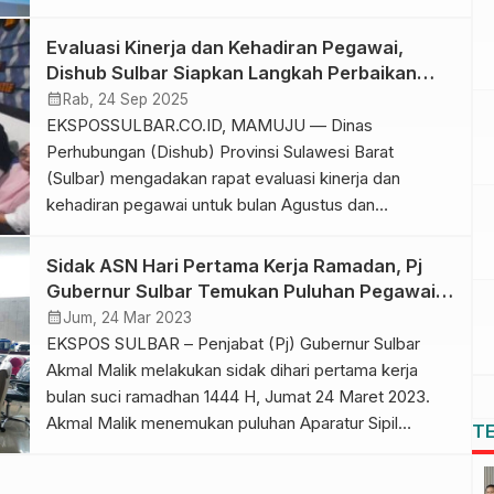
dirangkaikan dengan Penutupan Pelatihan DLA
Provinsi Sulbar, di Gedung Graha Sandeq, Kantor
Evaluasi Kinerja dan Kehadiran Pegawai,
Gubernur Sulbar, Jumat 17 Oktober 2025. Pengukuran
Dishub Sulbar Siapkan Langkah Perbaikan
Kompetensi Digital terhadap 11.869 ASN dan Non ASN
Lebih Terstruktur
calendar_month
Rab, 24 Sep 2025
memperoleh hasil yang memuaskan, […]
EKSPOSSULBAR.CO.ID, MAMUJU — Dinas
Perhubungan (Dishub) Provinsi Sulawesi Barat
(Sulbar) mengadakan rapat evaluasi kinerja dan
kehadiran pegawai untuk bulan Agustus dan
September 2025. Rapat ini dilaksanakan secara
hybrid, menggabungkan pertemuan tatap muka di
Sidak ASN Hari Pertama Kerja Ramadan, Pj
ruang rapat Dishub Sulbar dengan partisipasi daring
Gubernur Sulbar Temukan Puluhan Pegawai
melalui platform virtual, Rabu (24/9). Format hybrid ini
Tidak Masuk Kantor
calendar_month
Jum, 24 Mar 2023
dirancang untuk memastikan partisipasi maksimal dari
EKSPOS SULBAR – Penjabat (Pj) Gubernur Sulbar
seluruh […]
Akmal Malik melakukan sidak dihari pertama kerja
bulan suci ramadhan 1444 H, Jumat 24 Maret 2023.
Akmal Malik menemukan puluhan Aparatur Sipil
T
Negara tidak masuk kerja. “Saya temukan banyak
terlambat dan ada juga tanpa keterangan kenapa tidak