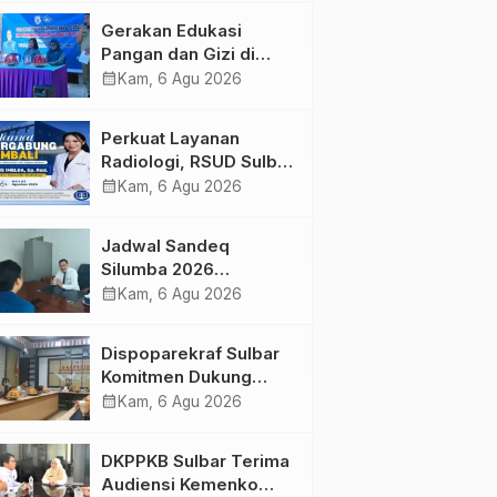
Kolaborasi Strategis
Gerakan Edukasi
Bersama Sky World
Pangan dan Gizi di
TMII
Mamasa: Tingkatkan
calendar_month
Kam, 6 Agu 2026
Pengetahuan dan
Keterampilan Keluarga
Perkuat Layanan
dalam Pemenuhan Gizi
Radiologi, RSUD Sulbar
Sambut Kembali dr. Iis
calendar_month
Kam, 6 Agu 2026
Imelda, Sp.Rad
Jadwal Sandeq
Silumba 2026
Disesuaikan,
calendar_month
Kam, 6 Agu 2026
Dispoparekraf Sulbar
Pastikan Persiapan
Dispoparekraf Sulbar
Tetap Dimatangkan
Komitmen Dukung
Penyusunan RAD
calendar_month
Kam, 6 Agu 2026
TPB/SDGs Sulawesi
Barat
DKPPKB Sulbar Terima
Audiensi Kemenko