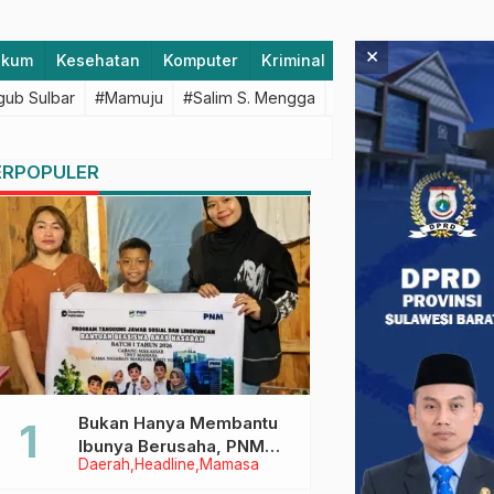
×
ukum
Kesehatan
Komputer
Kriminal
Lifestyle
Majen
ub Sulbar
#Mamuju
#Salim S. Mengga
#featured
#Polda S
ERPOPULER
Bukan Hanya Membantu
Ibunya Berusaha, PNM
Daerah
Headline
Mamasa
Juga Menjaga Mimpi
Anaknya Untuk