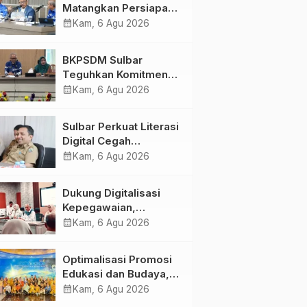
Matangkan Persiapan
HUT Ke-81 RI, Puncak
calendar_month
Kam, 6 Agu 2026
Upacara di Lapangan
Ahmad Kirang
BKPSDM Sulbar
Teguhkan Komitmen
Pengembangan
calendar_month
Kam, 6 Agu 2026
Kompetensi ASN
melalui
Sulbar Perkuat Literasi
Penandatanganan
Digital Cegah
Perjanjian Tugas
Kejahatan Love
calendar_month
Kam, 6 Agu 2026
Belajar 2026
Scamming
Dukung Digitalisasi
Kepegawaian,
DPMPTSP Sulbar Siap
calendar_month
Kam, 6 Agu 2026
Terapkan Aplikasi
FLEKSI ASN
Optimalisasi Promosi
Edukasi dan Budaya,
Anjungan Provinsi
calendar_month
Kam, 6 Agu 2026
Sulawesi Barat Perkuat