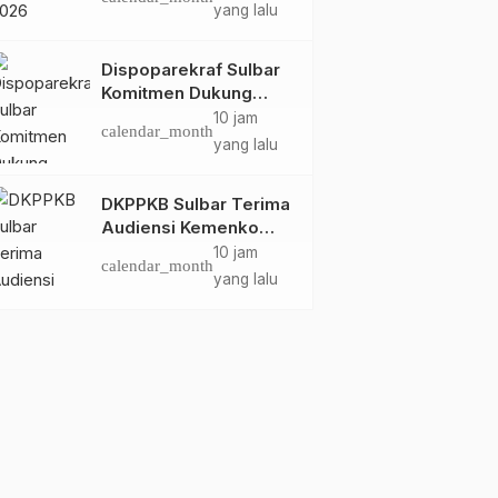
Dispoparekraf Sulbar
yang lalu
Pastikan Persiapan
Tetap Dimatangkan
Dispoparekraf Sulbar
Komitmen Dukung
Penyusunan RAD
10 jam
calendar_month
TPB/SDGs Sulawesi
yang lalu
Barat
DKPPKB Sulbar Terima
Audiensi Kemenko
Kumham Imipas RI,
10 jam
calendar_month
Perkuat Pelayanan
yang lalu
Kesehatan bagi
Kelompok Rentan