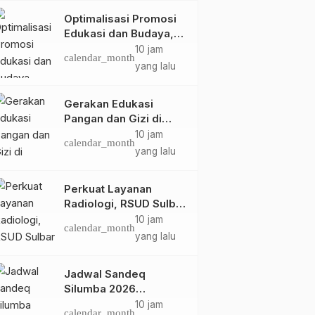
Optimalisasi Promosi
Edukasi dan Budaya,
Anjungan Provinsi
10 jam
calendar_month
Sulawesi Barat Perkuat
yang lalu
Kolaborasi Strategis
Bersama Sky World
Gerakan Edukasi
TMII
Pangan dan Gizi di
Mamasa: Tingkatkan
10 jam
calendar_month
Pengetahuan dan
yang lalu
Keterampilan Keluarga
dalam Pemenuhan Gizi
Perkuat Layanan
Radiologi, RSUD Sulbar
Sambut Kembali dr. Iis
10 jam
calendar_month
Imelda, Sp.Rad
yang lalu
Jadwal Sandeq
Silumba 2026
Disesuaikan,
10 jam
calendar_month