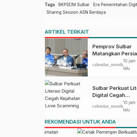
Tags
BKPSDM Sulbar
Era Pemerintahan Digit
Sharing Session ASN Berdaya
ARTIKEL TERKAIT
Pemprov Sulbar
Matangkan Persi
HUT Ke-81 RI, Pu
10 jam
calendar_month
Upacara di Lapan
lalu
Ahmad Kirang
Sulbar Perkuat Lit
Digital Cegah
Kejahatan Love
10 jam
calendar_month
Scamming
lalu
REKOMENDASI UNTUK ANDA