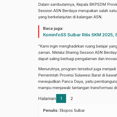
Dalam sambutannya, Kepala BKPSDM Provinsi
Session ASN Berdaya merupakan salah sat
yang berkelanjutan di kalangan ASN.
Baca juga:
KominfoSS Sulbar Rilis SKM 2025, 
“Kami ingin menghadirkan ruang belajar yan
zaman. Melalui Sharing Session ASN Berday
dapat saling berbagi pengalaman dan inovasi
Menurutnya, program tersebut juga menjad
Pemerintah Provinsi Sulawesi Barat di baw
mewujudkan Panca Daya, yaitu pembangunan 
mampu menjawab tantangan transformasi dig
Halaman
1
2
Penulis
: Ekspos Sulbar