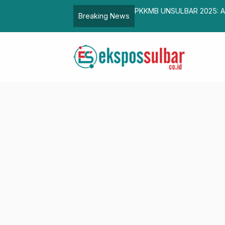
lisasi Belanja, Pemprov Genjot PAD
PKKMB UNSULBAR 2025: Ali
Breaking News
Kampus dan Daerah