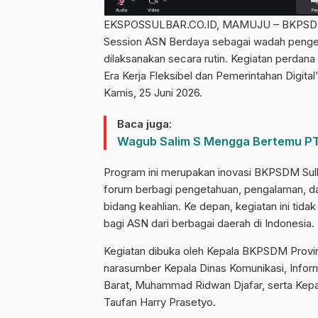
EKSPOSSULBAR.CO.ID, MAMUJU – BKPSDM Pr
Session ASN Berdaya sebagai wadah penge
dilaksanakan secara rutin. Kegiatan perda
Era Kerja Fleksibel dan Pemerintahan Digita
Kamis, 25 Juni 2026.
Baca juga:
Wagub Salim S Mengga Bertemu PT P
Program ini merupakan inovasi BKPSDM Sul
forum berbagi pengetahuan, pengalaman, da
bidang keahlian. Ke depan, kegiatan ini tidak
bagi ASN dari berbagai daerah di Indonesia.
Kegiatan dibuka oleh Kepala BKPSDM Provins
narasumber Kepala Dinas Komunikasi, Informa
Barat, Muhammad Ridwan Djafar, serta Kepa
Taufan Harry Prasetyo.