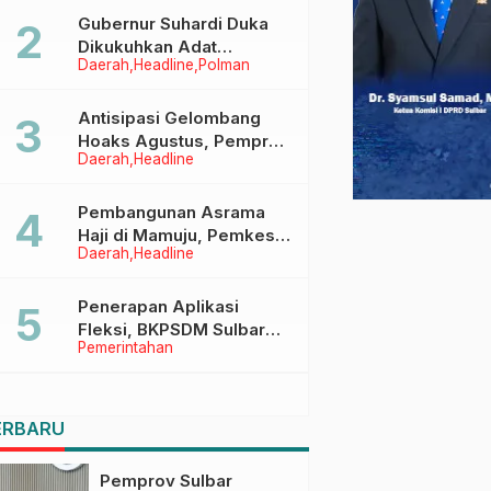
Menggapai Cita-Cita
Gubernur Suhardi Duka
Dikukuhkan Adat
Daerah
Headline
Polman
Balanipa, Raih Gelar Sulo
Tappidena
Antisipasi Gelombang
Hoaks Agustus, Pemprov
Daerah
Headline
Sulbar Ajak Warga Jaga
Ruang Digital
Pembangunan Asrama
Haji di Mamuju, Pemkesra
Daerah
Headline
dan Kementerian Haji
Sulbar Tinjau Lokasi
Penerapan Aplikasi
Fleksi, BKPSDM Sulbar
Pemerintahan
Dorong Transformasi
Digital Sistem Kehadiran
ASN
ERBARU
Pemprov Sulbar