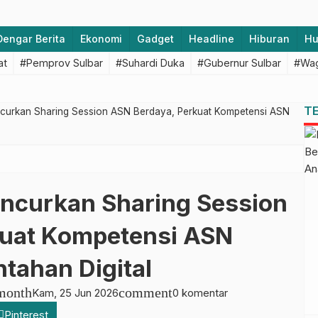
Dengar Berita
Ekonomi
Gadget
Headline
Hiburan
H
at
#Pemprov Sulbar
#Suhardi Duka
#Gubernur Sulbar
#Wag
T
urkan Sharing Session ASN Berdaya, Perkuat Kompetensi ASN
ncurkan Sharing Session
kuat Kompetensi ASN
tahan Digital
month
comment
Kam, 25 Jun 2026
0 komentar
Pinterest