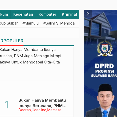
×
ukum
Kesehatan
Komputer
Kriminal
Lifestyle
Majen
ub Sulbar
#Mamuju
#Salim S. Mengga
#featured
#Polda S
ERPOPULER
Bukan Hanya Membantu
Ibunya Berusaha, PNM
Daerah
Headline
Mamasa
Juga Menjaga Mimpi
Anaknya Untuk