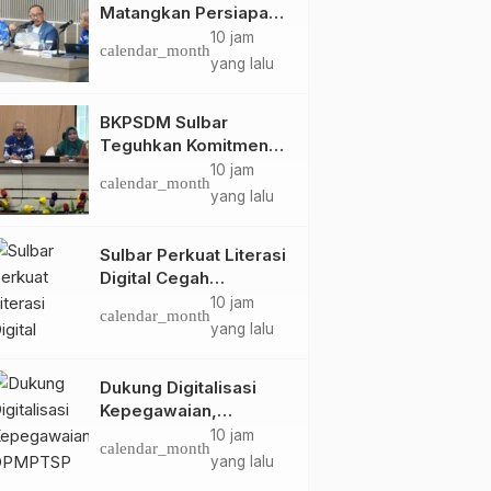
Matangkan Persiapan
HUT Ke-81 RI, Puncak
10 jam
calendar_month
Upacara di Lapangan
yang lalu
Ahmad Kirang
BKPSDM Sulbar
Teguhkan Komitmen
Pengembangan
10 jam
calendar_month
Kompetensi ASN
yang lalu
melalui
Penandatanganan
Sulbar Perkuat Literasi
Perjanjian Tugas
Digital Cegah
Belajar 2026
Kejahatan Love
10 jam
calendar_month
Scamming
yang lalu
Dukung Digitalisasi
Kepegawaian,
DPMPTSP Sulbar Siap
10 jam
calendar_month
Terapkan Aplikasi
yang lalu
FLEKSI ASN