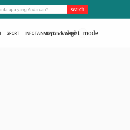
olda Sulbar Motivasi Siswa SMAN 1 Mamuju: Cerdas di Jalan, Hebat 
search
light_mode
expand_more
I
SPORT
INFOTAINMENT
RAGAM