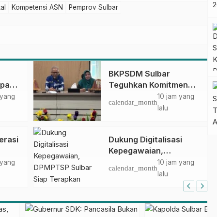
al
Kompetensi ASN
Pemprov Sulbar
BKPSDM Sulbar
apan
Teguhkan Komitmen
ncak
Pengembangan
 yang
10 jam yang
calendar_month
gan
Kompetensi ASN
lalu
melalui
Penandatanganan
erasi
Dukung Digitalisasi
Perjanjian Tugas
Kepegawaian,
Belajar 2026
DPMPTSP Sulbar Siap
 yang
10 jam yang
calendar_month
Terapkan Aplikasi
lalu
FLEKSI ASN