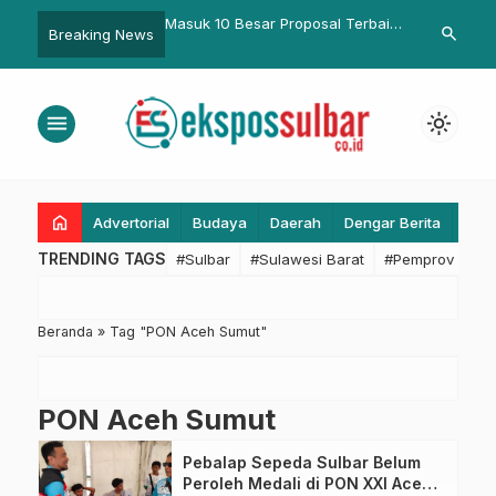
hatan hingga
Masuk 10 Besar Proposal Terbaik,
Perkuat Aks
search
Breaking News
ur: Strategi 100 Hari
Muhammad Idham Jadi
Dukung Prog
-JSM Optimalkan
Narasumber CoP Kementerian
Mamuju Buka
untuk Kesejahteraan
Tenaga Kerja
Resisten Oba
menu
light_mode
home
Advertorial
Budaya
Daerah
Dengar Berita
Eko
TRENDING TAGS
#Sulbar
#Sulawesi Barat
#Pemprov Sulba
Beranda
»
Tag "PON Aceh Sumut"
PON Aceh Sumut
Pebalap Sepeda Sulbar Belum
Peroleh Medali di PON XXI Aceh-