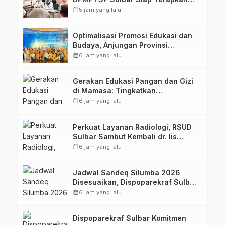
Aplikasi FLEKSI ASN
calendar_month
5 jam yang lalu
Optimalisasi Promosi Edukasi dan
Budaya, Anjungan Provinsi
Sulawesi Barat Perkuat Kolaborasi
calendar_month
6 jam yang lalu
Strategis Bersama Sky World TMII
Gerakan Edukasi Pangan dan Gizi
di Mamasa: Tingkatkan
Pengetahuan dan Keterampilan
calendar_month
6 jam yang lalu
Keluarga dalam Pemenuhan Gizi
Perkuat Layanan Radiologi, RSUD
Sulbar Sambut Kembali dr. Iis
Imelda, Sp.Rad
calendar_month
6 jam yang lalu
Jadwal Sandeq Silumba 2026
Disesuaikan, Dispoparekraf Sulbar
Pastikan Persiapan Tetap
calendar_month
6 jam yang lalu
Dimatangkan
Dispoparekraf Sulbar Komitmen