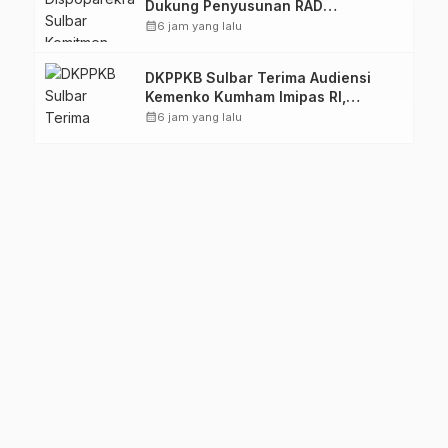
Dukung Penyusunan RAD
TPB/SDGs Sulawesi Barat
calendar_month
6 jam yang lalu
DKPPKB Sulbar Terima Audiensi
Kemenko Kumham Imipas RI,
Perkuat Pelayanan Kesehatan bagi
calendar_month
6 jam yang lalu
Kelompok Rentan