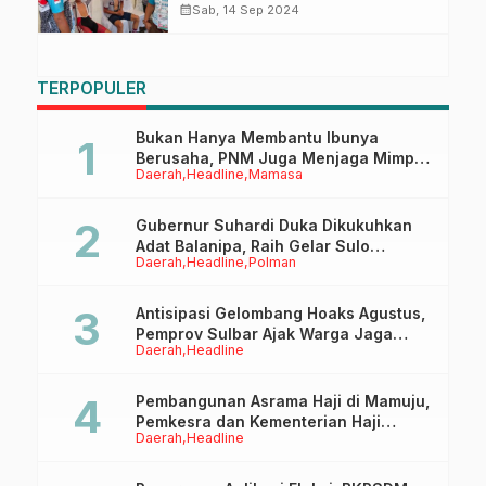
Sumut, KONI Tetap Beri Apresiasi
calendar_month
Sab, 14 Sep 2024
TERPOPULER
Bukan Hanya Membantu Ibunya
Berusaha, PNM Juga Menjaga Mimpi
Daerah
Headline
Mamasa
Anaknya Untuk Menggapai Cita-Cita
Gubernur Suhardi Duka Dikukuhkan
Adat Balanipa, Raih Gelar Sulo
Daerah
Headline
Polman
Tappidena
Antisipasi Gelombang Hoaks Agustus,
Pemprov Sulbar Ajak Warga Jaga
Daerah
Headline
Ruang Digital
Pembangunan Asrama Haji di Mamuju,
Pemkesra dan Kementerian Haji
Daerah
Headline
Sulbar Tinjau Lokasi