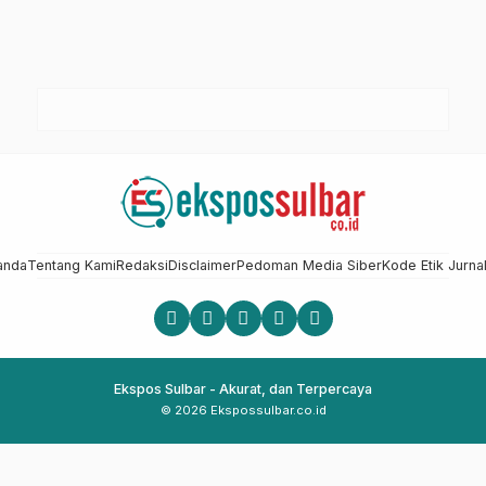
anda
Tentang Kami
Redaksi
Disclaimer
Pedoman Media Siber
Kode Etik Jurnal
Ekspos Sulbar - Akurat, dan Terpercaya
© 2026 Ekspossulbar.co.id