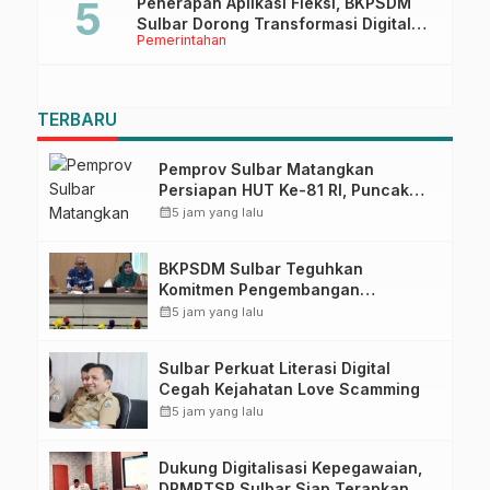
Penerapan Aplikasi Fleksi, BKPSDM
Sulbar Dorong Transformasi Digital
Pemerintahan
Sistem Kehadiran ASN
TERBARU
Pemprov Sulbar Matangkan
Persiapan HUT Ke-81 RI, Puncak
Upacara di Lapangan Ahmad
calendar_month
5 jam yang lalu
Kirang
BKPSDM Sulbar Teguhkan
Komitmen Pengembangan
Kompetensi ASN melalui
calendar_month
5 jam yang lalu
Penandatanganan Perjanjian
Tugas Belajar 2026
Sulbar Perkuat Literasi Digital
Cegah Kejahatan Love Scamming
calendar_month
5 jam yang lalu
Dukung Digitalisasi Kepegawaian,
DPMPTSP Sulbar Siap Terapkan