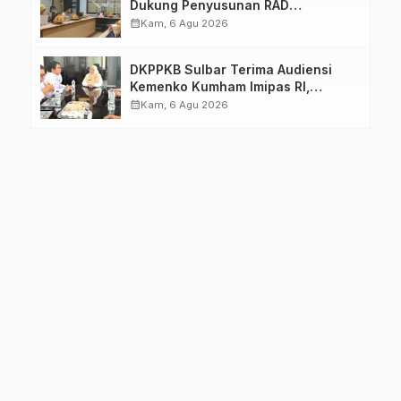
Dukung Penyusunan RAD
TPB/SDGs Sulawesi Barat
calendar_month
Kam, 6 Agu 2026
DKPPKB Sulbar Terima Audiensi
Kemenko Kumham Imipas RI,
Perkuat Pelayanan Kesehatan bagi
calendar_month
Kam, 6 Agu 2026
Kelompok Rentan