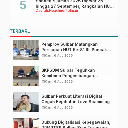
Sandeq Silumba 2026 Digelar 26
hingga 27 September, Rangkaian HUT
Daerah
Headline
Polman
Sulbar
TERBARU
Pemprov Sulbar Matangkan
Persiapan HUT Ke-81 RI, Puncak
Upacara di Lapangan Ahmad
calendar_month
Kam, 6 Agu 2026
Kirang
BKPSDM Sulbar Teguhkan
Komitmen Pengembangan
Kompetensi ASN melalui
calendar_month
Kam, 6 Agu 2026
Penandatanganan Perjanjian
Tugas Belajar 2026
Sulbar Perkuat Literasi Digital
Cegah Kejahatan Love Scamming
calendar_month
Kam, 6 Agu 2026
Dukung Digitalisasi Kepegawaian,
DPMPTSP Sulbar Siap Terapkan