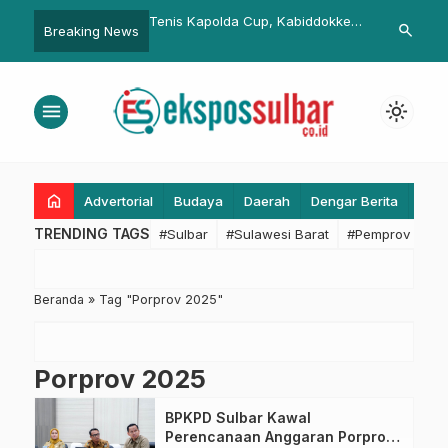
bar Tancap Gas! Ribuan
Tenis Kapolda Cup, Kabiddokkes
Bupati : Tem
search
Breaking News
ung Ditanam Serentak
Polda Sulbar: Dorong Gaya Hidup
Supaya Timbu
wasembada Pangan
Sehat Lewat Turnamen Tenis
menu
light_mode
home
Advertorial
Budaya
Daerah
Dengar Berita
Eko
TRENDING TAGS
#Sulbar
#Sulawesi Barat
#Pemprov Sulba
Beranda
»
Tag "Porprov 2025"
Porprov 2025
BPKPD Sulbar Kawal
Perencanaan Anggaran Porprov