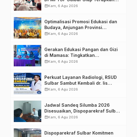
Aplikasi FLEKSI ASN
calendar_month
Kam, 6 Agu 2026
Optimalisasi Promosi Edukasi dan
Budaya, Anjungan Provinsi
Sulawesi Barat Perkuat Kolaborasi
calendar_month
Kam, 6 Agu 2026
Strategis Bersama Sky World TMII
Gerakan Edukasi Pangan dan Gizi
di Mamasa: Tingkatkan
Pengetahuan dan Keterampilan
calendar_month
Kam, 6 Agu 2026
Keluarga dalam Pemenuhan Gizi
Perkuat Layanan Radiologi, RSUD
Sulbar Sambut Kembali dr. Iis
Imelda, Sp.Rad
calendar_month
Kam, 6 Agu 2026
Jadwal Sandeq Silumba 2026
Disesuaikan, Dispoparekraf Sulbar
Pastikan Persiapan Tetap
calendar_month
Kam, 6 Agu 2026
Dimatangkan
Dispoparekraf Sulbar Komitmen