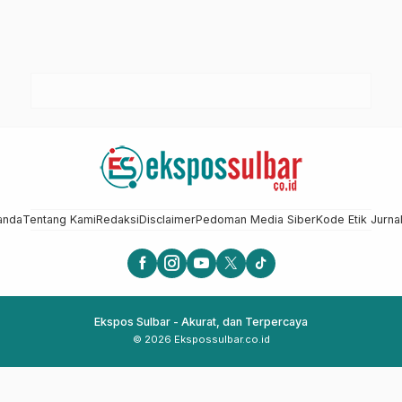
anda
Tentang Kami
Redaksi
Disclaimer
Pedoman Media Siber
Kode Etik Jurnal
Ekspos Sulbar - Akurat, dan Terpercaya
© 2026 Ekspossulbar.co.id