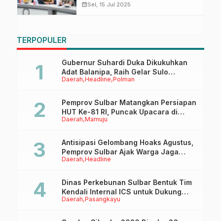
2025 Secara Transparan dan
calendar_month
Sel, 15 Jul 2025
Akurat
TERPOPULER
Gubernur Suhardi Duka Dikukuhkan
Adat Balanipa, Raih Gelar Sulo
Daerah
Headline
Polman
Tappidena
Pemprov Sulbar Matangkan Persiapan
HUT Ke-81 RI, Puncak Upacara di
Daerah
Mamuju
Lapangan Ahmad Kirang
Antisipasi Gelombang Hoaks Agustus,
Pemprov Sulbar Ajak Warga Jaga
Daerah
Headline
Ruang Digital
Dinas Perkebunan Sulbar Bentuk Tim
Kendali Internal ICS untuk Dukung
Daerah
Pasangkayu
Sertifikasi ISPO Pekebun di
Pasangkayu