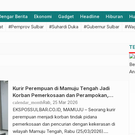
Dengar Berita
Ekonomi
Gadget
Headline
Hiburan
H
at
#Pemprov Sulbar
#Suhardi Duka
#Gubernur Sulbar
#Wag
T
Kurir Perempuan di Mamuju Tengah Jadi
Korban Pemerkosaan dan Perampokan,
Pelaku Ditangkap Polisi
calendar_month
Rab, 25 Mar 2026
EKSPOSSULBAR.CO.ID, MAMUJU – Seorang kurir
perempuan menjadi korban tindak pidana
pemerkosaan dan pencurian dengan kekerasan di
wilayah Mamuju Tengah, Rabu (25/03/2026).