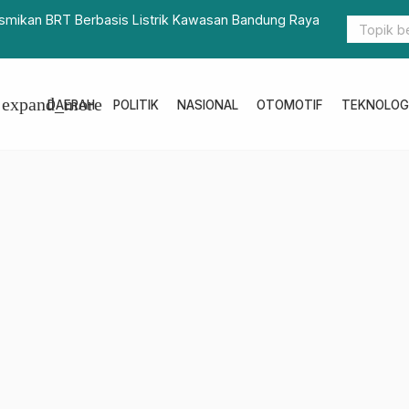
ya
Pilkades Singgani Sukses, Jasmin Terima Kasih ke Polres P
expand_more
DAERAH
POLITIK
NASIONAL
OTOMOTIF
TEKNOLOG