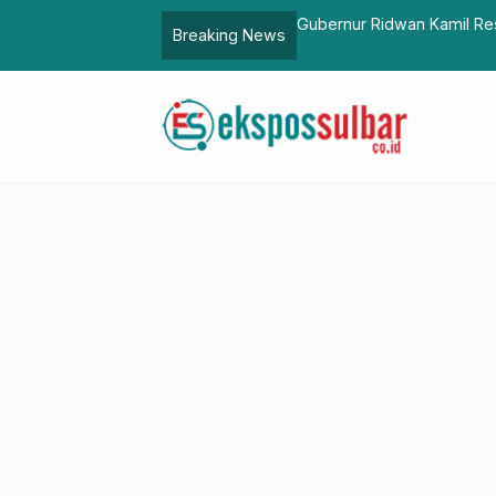
Ridwan Kamil Resmikan BRT Berbasis Listrik Kawasan Bandung Ra
Breaking News