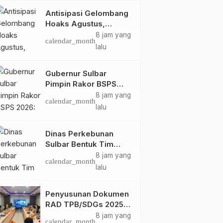
Antisipasi Gelombang
Hoaks Agustus,
Pemprov Sulbar Ajak
8 jam yang
calendar_month
Warga Jaga Ruang
lalu
Digital
Gubernur Sulbar
Pimpin Rakor BSPS
2026: Mamuju dan
8 jam yang
calendar_month
Pasangkayu Masih Nol
lalu
Realisasi dari Kuota
5.250 Unit
Dinas Perkebunan
Sulbar Bentuk Tim
Kendali Internal ICS
8 jam yang
calendar_month
untuk Dukung
lalu
Sertifikasi ISPO
Pekebun di
Penyusunan Dokumen
Pasangkayu
RAD TPB/SDGs 2025–
2029 Perkuat Arah
8 jam yang
calendar_month