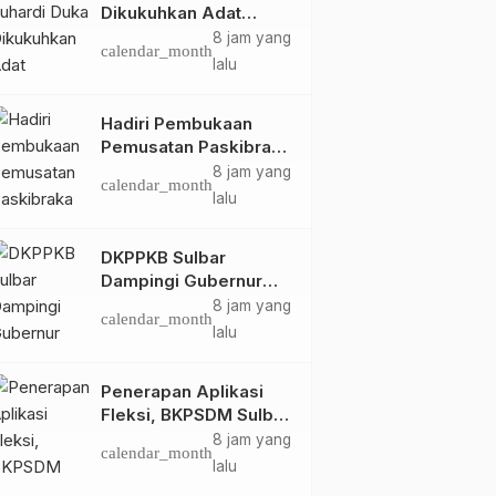
Dikukuhkan Adat
Balanipa, Raih Gelar
8 jam yang
calendar_month
Sulo Tappidena
lalu
Hadiri Pembukaan
Pemusatan Paskibraka
Provinsi, Murdanil: Ini
8 jam yang
calendar_month
Membentuk Karakter
lalu
Hingga Kedisiplinannya
DKPPKB Sulbar
Dampingi Gubernur
Terima Audiensi
8 jam yang
calendar_month
Kepala Rumah Sakit
lalu
TK. III Punggawa
Malolo
Penerapan Aplikasi
Fleksi, BKPSDM Sulbar
Dorong Transformasi
8 jam yang
calendar_month
Digital Sistem
lalu
Kehadiran ASN