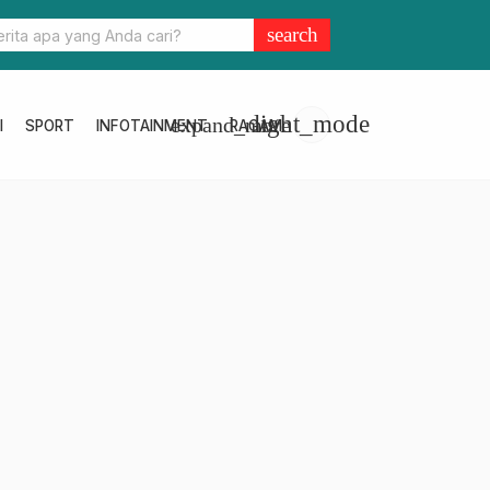
asangkayu
Kapolda Sulbar Tegaskan Audit Kinerja Kunci Tr
search
light_mode
expand_more
I
SPORT
INFOTAINMENT
RAGAM