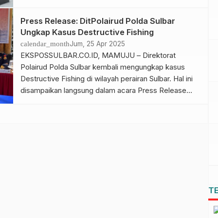
Berdasarkan rilis resmi Polres Mamuju Tengah,
peristiwa bermula saat pelaku memesan jasa antar
Press Release: DitPolairud Polda Sulbar
kepada korban dengan dalih menjemput ibunya dari
Ungkap Kasus Destructive Fishing
Desa Tapilina menuju Desa Tumbu. Namun, setibanya
calendar_month
Jum, 25 Apr 2025
di lokasi kejadian, pelaku justru mengancam korban
EKSPOSSULBAR.CO.ID, MAMUJU – Direktorat
[…]
Polairud Polda Sulbar kembali mengungkap kasus
Destructive Fishing di wilayah perairan Sulbar. Hal ini
disampaikan langsung dalam acara Press Release
yang dipimpin oleh Kapolda Sulbar Irjen Pol Adang
Ginanjar, Jumat (25/4/25) di Baruga Mapolda. Turut
hadir dalam kegiatan tersebut perwakilan Kepala
Kejaksaan Tinggi Sulbar, Kadis Kelautan Provinsi,
Kadis Lingkungan Hidup Provinsi, […]
T