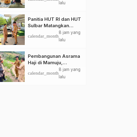
Pembangunan
lalu
Berkelanjutan Sulawesi
Barat
Panitia HUT RI dan HUT
Sulbar Matangkan
Persiapan, Berbagai
8 jam yang
calendar_month
Lomba Akan
lalu
Dilaksanakan Pemprov
Sulbar
Pembangunan Asrama
Haji di Mamuju,
Pemkesra dan
8 jam yang
calendar_month
Kementerian Haji
lalu
Sulbar Tinjau Lokasi