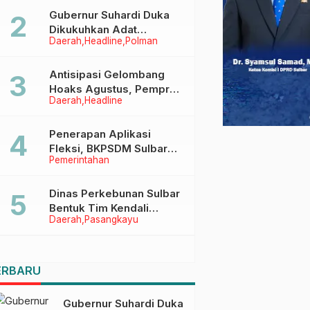
Menggapai Cita-Cita
Gubernur Suhardi Duka
Dikukuhkan Adat
Daerah
Headline
Polman
Balanipa, Raih Gelar Sulo
Tappidena
Antisipasi Gelombang
Hoaks Agustus, Pemprov
Daerah
Headline
Sulbar Ajak Warga Jaga
Ruang Digital
Penerapan Aplikasi
Fleksi, BKPSDM Sulbar
Pemerintahan
Dorong Transformasi
Digital Sistem Kehadiran
ASN
Dinas Perkebunan Sulbar
Bentuk Tim Kendali
Daerah
Pasangkayu
Internal ICS untuk Dukung
Sertifikasi ISPO Pekebun
di Pasangkayu
ERBARU
Gubernur Suhardi Duka