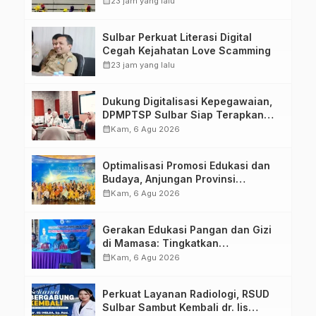
calendar_month
23 jam yang lalu
Penandatanganan Perjanjian
Tugas Belajar 2026
Sulbar Perkuat Literasi Digital
Cegah Kejahatan Love Scamming
calendar_month
23 jam yang lalu
Dukung Digitalisasi Kepegawaian,
DPMPTSP Sulbar Siap Terapkan
Aplikasi FLEKSI ASN
calendar_month
Kam, 6 Agu 2026
Optimalisasi Promosi Edukasi dan
Budaya, Anjungan Provinsi
Sulawesi Barat Perkuat Kolaborasi
calendar_month
Kam, 6 Agu 2026
Strategis Bersama Sky World TMII
Gerakan Edukasi Pangan dan Gizi
di Mamasa: Tingkatkan
Pengetahuan dan Keterampilan
calendar_month
Kam, 6 Agu 2026
Keluarga dalam Pemenuhan Gizi
Perkuat Layanan Radiologi, RSUD
Sulbar Sambut Kembali dr. Iis