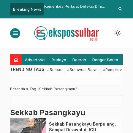
 Perkuat Deteksi Dini,
Keamanan Mudik dan Lebaran,
Rakor Mend
search
Breaking News
nker Diprediksi
Gubernur SDK Harap Seluruh
Perkuat Kol
at 70 Persen pada 2050
Stakeholder Siaga 24 Jam
Daerah
menu
light_mode
home
Advertorial
Budaya
Daerah
Dengar Berita
Eko
TRENDING TAGS
#Sulbar
#Sulawesi Barat
#Pemprov Sulba
Beranda
»
Tag "Sekkab Pasangkayu"
Sekkab Pasangkayu
Sekkab Pasangkayu Berpulang,
Sempat Dirawat di ICU