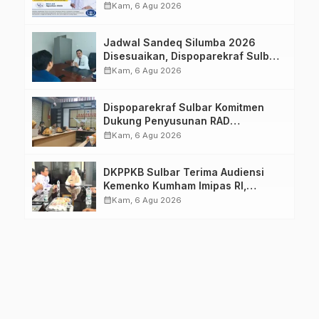
Imelda, Sp.Rad
calendar_month
Kam, 6 Agu 2026
Jadwal Sandeq Silumba 2026
Disesuaikan, Dispoparekraf Sulbar
Pastikan Persiapan Tetap
calendar_month
Kam, 6 Agu 2026
Dimatangkan
Dispoparekraf Sulbar Komitmen
Dukung Penyusunan RAD
TPB/SDGs Sulawesi Barat
calendar_month
Kam, 6 Agu 2026
DKPPKB Sulbar Terima Audiensi
Kemenko Kumham Imipas RI,
Perkuat Pelayanan Kesehatan bagi
calendar_month
Kam, 6 Agu 2026
Kelompok Rentan