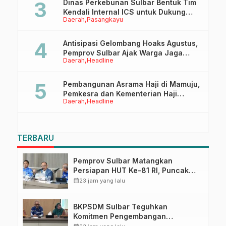
Dinas Perkebunan Sulbar Bentuk Tim
Kendali Internal ICS untuk Dukung
Daerah
Pasangkayu
Sertifikasi ISPO Pekebun di
Pasangkayu
Antisipasi Gelombang Hoaks Agustus,
Pemprov Sulbar Ajak Warga Jaga
Daerah
Headline
Ruang Digital
Pembangunan Asrama Haji di Mamuju,
Pemkesra dan Kementerian Haji
Daerah
Headline
Sulbar Tinjau Lokasi
TERBARU
Pemprov Sulbar Matangkan
Persiapan HUT Ke-81 RI, Puncak
Upacara di Lapangan Ahmad
calendar_month
23 jam yang lalu
Kirang
BKPSDM Sulbar Teguhkan
Komitmen Pengembangan
Kompetensi ASN melalui