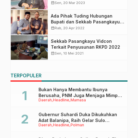
calendar_month
Sen, 20 Mar 2023
Ada Pihak Tuding Hubungan
Bupati dan Sekkab Pasangkayu
Renggang, Ikram: Jangan
calendar_month
Rab, 20 Apr 2022
Diprovokasi
Sekkab Pasangkayu Vidcon
Terkait Penyusunan RKPD 2022
calendar_month
Sen, 10 Mei 2021
TERPOPULER
Bukan Hanya Membantu Ibunya
Berusaha, PNM Juga Menjaga Mimpi
Daerah
Headline
Mamasa
Anaknya Untuk Menggapai Cita-Cita
Gubernur Suhardi Duka Dikukuhkan
Adat Balanipa, Raih Gelar Sulo
Daerah
Headline
Polman
Tappidena