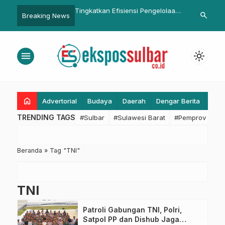
ngkayu Pacu Asistensi
Tingkatkan Efisiensi Pengelolaan
Cegah Penye
search
Breaking News
bahan 2018
Aset, RSUD Sulbar Tetapkan
Ombudsman Ko
Sistem Monitoring Berbasis Digital
Lahan SD Inp
“asetKU-Kes”
menu
light_mode
home
Advertorial
Budaya
Daerah
Dengar Berita
Eko
TRENDING TAGS
#Sulbar
#Sulawesi Barat
#Pemprov Sulba
Beranda
»
Tag "TNI"
TNI
Patroli Gabungan TNI, Polri,
Satpol PP dan Dishub Jaga