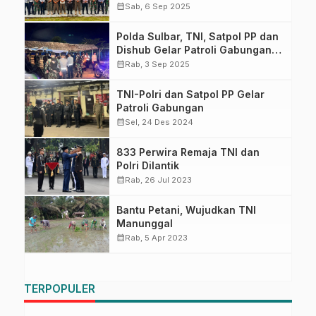
Kamtibmas Kota Mamuju
calendar_month
Sab, 6 Sep 2025
Polda Sulbar, TNI, Satpol PP dan
Dishub Gelar Patroli Gabungan
Ciptakan Kondisi Aman
calendar_month
Rab, 3 Sep 2025
TNI-Polri dan Satpol PP Gelar
Patroli Gabungan
calendar_month
Sel, 24 Des 2024
833 Perwira Remaja TNI dan
Polri Dilantik
calendar_month
Rab, 26 Jul 2023
Bantu Petani, Wujudkan TNI
Manunggal
calendar_month
Rab, 5 Apr 2023
TERPOPULER