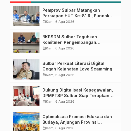
Pemprov Sulbar Matangkan
Persiapan HUT Ke-81 RI, Puncak
Upacara di Lapangan Ahmad
calendar_month
Kam, 6 Agu 2026
Kirang
BKPSDM Sulbar Teguhkan
Komitmen Pengembangan
Kompetensi ASN melalui
calendar_month
Kam, 6 Agu 2026
Penandatanganan Perjanjian
Tugas Belajar 2026
Sulbar Perkuat Literasi Digital
Cegah Kejahatan Love Scamming
calendar_month
Kam, 6 Agu 2026
Dukung Digitalisasi Kepegawaian,
DPMPTSP Sulbar Siap Terapkan
Aplikasi FLEKSI ASN
calendar_month
Kam, 6 Agu 2026
Optimalisasi Promosi Edukasi dan
Budaya, Anjungan Provinsi
Sulawesi Barat Perkuat Kolaborasi
calendar_month
Kam, 6 Agu 2026