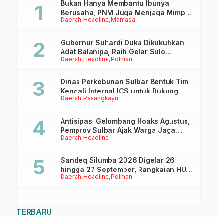
Bukan Hanya Membantu Ibunya
Berusaha, PNM Juga Menjaga Mimpi
Daerah
Headline
Mamasa
Anaknya Untuk Menggapai Cita-Cita
Gubernur Suhardi Duka Dikukuhkan
Adat Balanipa, Raih Gelar Sulo
Daerah
Headline
Polman
Tappidena
Dinas Perkebunan Sulbar Bentuk Tim
Kendali Internal ICS untuk Dukung
Daerah
Pasangkayu
Sertifikasi ISPO Pekebun di
Pasangkayu
Antisipasi Gelombang Hoaks Agustus,
Pemprov Sulbar Ajak Warga Jaga
Daerah
Headline
Ruang Digital
Sandeq Silumba 2026 Digelar 26
hingga 27 September, Rangkaian HUT
Daerah
Headline
Polman
Sulbar
TERBARU