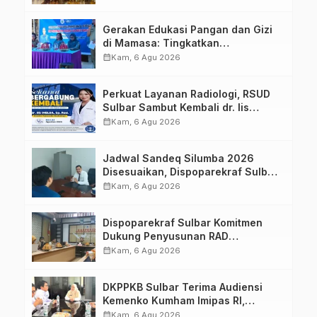
Strategis Bersama Sky World TMII
Gerakan Edukasi Pangan dan Gizi
di Mamasa: Tingkatkan
Pengetahuan dan Keterampilan
calendar_month
Kam, 6 Agu 2026
Keluarga dalam Pemenuhan Gizi
Perkuat Layanan Radiologi, RSUD
Sulbar Sambut Kembali dr. Iis
Imelda, Sp.Rad
calendar_month
Kam, 6 Agu 2026
Jadwal Sandeq Silumba 2026
Disesuaikan, Dispoparekraf Sulbar
Pastikan Persiapan Tetap
calendar_month
Kam, 6 Agu 2026
Dimatangkan
Dispoparekraf Sulbar Komitmen
Dukung Penyusunan RAD
TPB/SDGs Sulawesi Barat
calendar_month
Kam, 6 Agu 2026
DKPPKB Sulbar Terima Audiensi
Kemenko Kumham Imipas RI,
Perkuat Pelayanan Kesehatan bagi
calendar_month
Kam, 6 Agu 2026