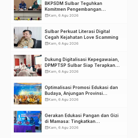
BKPSDM Sulbar Teguhkan
Komitmen Pengembangan
Kompetensi ASN melalui
calendar_month
Kam, 6 Agu 2026
Penandatanganan Perjanjian
Tugas Belajar 2026
Sulbar Perkuat Literasi Digital
Cegah Kejahatan Love Scamming
calendar_month
Kam, 6 Agu 2026
Dukung Digitalisasi Kepegawaian,
DPMPTSP Sulbar Siap Terapkan
Aplikasi FLEKSI ASN
calendar_month
Kam, 6 Agu 2026
Optimalisasi Promosi Edukasi dan
Budaya, Anjungan Provinsi
Sulawesi Barat Perkuat Kolaborasi
calendar_month
Kam, 6 Agu 2026
Strategis Bersama Sky World TMII
Gerakan Edukasi Pangan dan Gizi
di Mamasa: Tingkatkan
Pengetahuan dan Keterampilan
calendar_month
Kam, 6 Agu 2026
Keluarga dalam Pemenuhan Gizi