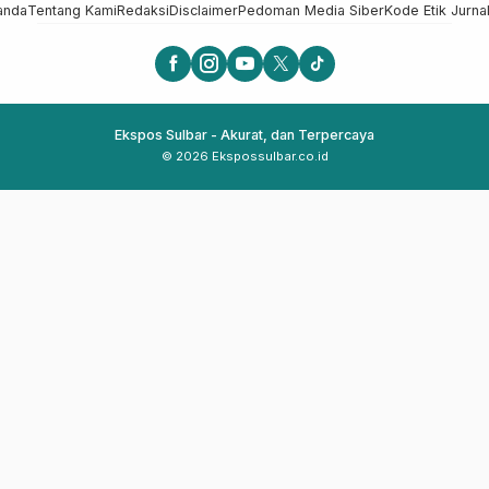
anda
Tentang Kami
Redaksi
Disclaimer
Pedoman Media Siber
Kode Etik Jurnal
Ekspos Sulbar - Akurat, dan Terpercaya
© 2026 Ekspossulbar.co.id