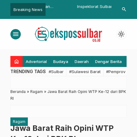
i Pastikan
Inspektorat Sulbar Limpahkan
Wujudkan Tata
search
Breaking News
…
garaan Haji, Kemenag
Temuan Hasil Pemeriksaan BPK RI
Kemendagri 
nggu Rencana
Tahun 2025 ke Majelis
PAD dan Laya
al
Pertimbangan Penyelesaian
menu
light_mode
Kerugian Daerah
home
Advertorial
Budaya
Daerah
Dengar Berita
Eko
TRENDING TAGS
#Sulbar
#Sulawesi Barat
#Pemprov Sulba
Beranda
»
Ragam
»
Jawa Barat Raih Opini WTP Ke-12 dari BPK
RI
Ragam
Jawa Barat Raih Opini WTP