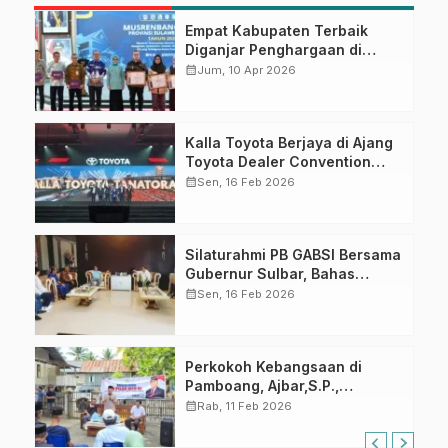
Empat Kabupaten Terbaik
Diganjar Penghargaan di
Musrenbang Sulbar 2027
calendar_month
Jum, 10 Apr 2026
Kalla Toyota Berjaya di Ajang
Toyota Dealer Convention
2026
calendar_month
Sen, 16 Feb 2026
Silaturahmi PB GABSI Bersama
Gubernur Sulbar, Bahas
Persiapan Kejurnas Bridge ke-
calendar_month
Sen, 16 Feb 2026
60 dan Kongres GABSI XXVII
Tahun 2026
Perkokoh Kebangsaan di
Pamboang, Ajbar,S.P.,
Sosialisasi Empat Pilar di Desa
calendar_month
Rab, 11 Feb 2026
Bonde