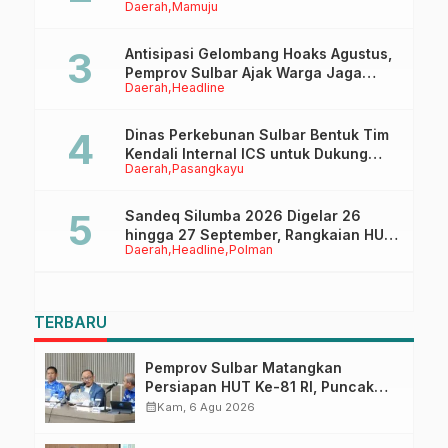
Daerah
Mamuju
Lapangan Ahmad Kirang
Antisipasi Gelombang Hoaks Agustus,
Pemprov Sulbar Ajak Warga Jaga
Daerah
Headline
Ruang Digital
Dinas Perkebunan Sulbar Bentuk Tim
Kendali Internal ICS untuk Dukung
Daerah
Pasangkayu
Sertifikasi ISPO Pekebun di
Pasangkayu
Sandeq Silumba 2026 Digelar 26
hingga 27 September, Rangkaian HUT
Daerah
Headline
Polman
Sulbar
TERBARU
Pemprov Sulbar Matangkan
Persiapan HUT Ke-81 RI, Puncak
Upacara di Lapangan Ahmad
calendar_month
Kam, 6 Agu 2026
Kirang