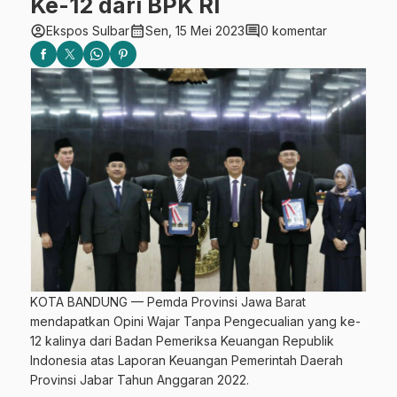
Ke-12 dari BPK RI
account_circle
calendar_month
comment
Ekspos Sulbar
Sen, 15 Mei 2023
0 komentar
KOTA BANDUNG — Pemda Provinsi Jawa Barat
mendapatkan Opini Wajar Tanpa Pengecualian yang ke-
12 kalinya dari Badan Pemeriksa Keuangan Republik
Indonesia atas Laporan Keuangan Pemerintah Daerah
Provinsi Jabar Tahun Anggaran 2022.