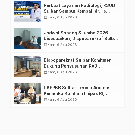
Perkuat Layanan Radiologi, RSUD
Sulbar Sambut Kembali dr. Iis
Imelda, Sp.Rad
calendar_month
Kam, 6 Agu 2026
Jadwal Sandeq Silumba 2026
Disesuaikan, Dispoparekraf Sulbar
Pastikan Persiapan Tetap
calendar_month
Kam, 6 Agu 2026
Dimatangkan
Dispoparekraf Sulbar Komitmen
Dukung Penyusunan RAD
TPB/SDGs Sulawesi Barat
calendar_month
Kam, 6 Agu 2026
DKPPKB Sulbar Terima Audiensi
Kemenko Kumham Imipas RI,
Perkuat Pelayanan Kesehatan bagi
calendar_month
Kam, 6 Agu 2026
Kelompok Rentan