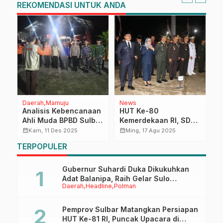
REKOMENDASI UNTUK ANDA
Daerah
Mamuju
News
R
Analisis Kebencanaan
HUT Ke-80
K
Ahli Muda BPBD Sulbar
Kemerdekaan RI, SDK:
G
Beri Arahan Strategis
Momentum untuk
M
calendar_month
calendar_month
calendar_month
Kam, 11 Des 2025
Ming, 17 Agu 2025
kepada Regu 01 Posko
Meneruskan
A
TERPOPULER
Siaga Darurat
Perjuangan Pahlawan
Gubernur Suhardi Duka Dikukuhkan
Adat Balanipa, Raih Gelar Sulo
Daerah
Headline
Polman
Tappidena
Pemprov Sulbar Matangkan Persiapan
HUT Ke-81 RI, Puncak Upacara di