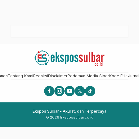
anda
Tentang Kami
Redaksi
Disclaimer
Pedoman Media Siber
Kode Etik Jurnal
Ekspos Sulbar - Akurat, dan Terpercaya
© 2026 Ekspossulbar.co.id