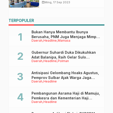
Pelayanan Publik
calendar_month
Ming, 17 Sep 2023
TERPOPULER
Bukan Hanya Membantu Ibunya
Berusaha, PNM Juga Menjaga Mimpi
Daerah
Headline
Mamasa
Anaknya Untuk Menggapai Cita-Cita
Gubernur Suhardi Duka Dikukuhkan
Adat Balanipa, Raih Gelar Sulo
Daerah
Headline
Polman
Tappidena
Antisipasi Gelombang Hoaks Agustus,
Pemprov Sulbar Ajak Warga Jaga
Daerah
Headline
Ruang Digital
Pembangunan Asrama Haji di Mamuju,
Pemkesra dan Kementerian Haji
Daerah
Headline
Sulbar Tinjau Lokasi