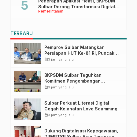
Penerapan Aplikasi Fleksi, BKPSDM
Sulbar Dorong Transformasi Digital
Pemerintahan
Sistem Kehadiran ASN
TERBARU
Pemprov Sulbar Matangkan
Persiapan HUT Ke-81 RI, Puncak
Upacara di Lapangan Ahmad
calendar_month
3 jam yang lalu
Kirang
BKPSDM Sulbar Teguhkan
Komitmen Pengembangan
Kompetensi ASN melalui
calendar_month
3 jam yang lalu
Penandatanganan Perjanjian
Tugas Belajar 2026
Sulbar Perkuat Literasi Digital
Cegah Kejahatan Love Scamming
calendar_month
3 jam yang lalu
Dukung Digitalisasi Kepegawaian,
DPMPTSP Sulbar Siap Terapkan