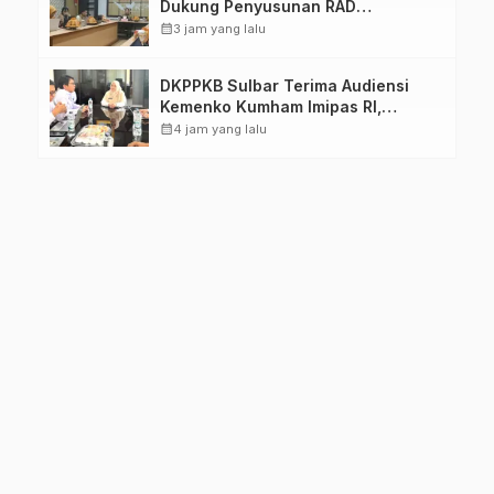
Dukung Penyusunan RAD
TPB/SDGs Sulawesi Barat
calendar_month
3 jam yang lalu
DKPPKB Sulbar Terima Audiensi
Kemenko Kumham Imipas RI,
Perkuat Pelayanan Kesehatan bagi
calendar_month
4 jam yang lalu
Kelompok Rentan