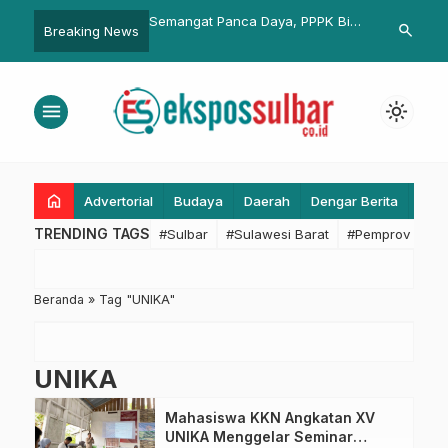
n Taman Nasional ke 53
Semangat Panca Daya, PPPK Biro
Nawawi Pomo
search
Breaking News
sia, Akmal Berharap
Hukum Sulbar Berbagi Sembako
Ketua Semen
andang Dewata Lebih
kepada Masyarakat
menu
light_mode
home
Advertorial
Budaya
Daerah
Dengar Berita
Eko
TRENDING TAGS
#Sulbar
#Sulawesi Barat
#Pemprov Sulba
Beranda
»
Tag "UNIKA"
UNIKA
Mahasiswa KKN Angkatan XV
UNIKA Menggelar Seminar