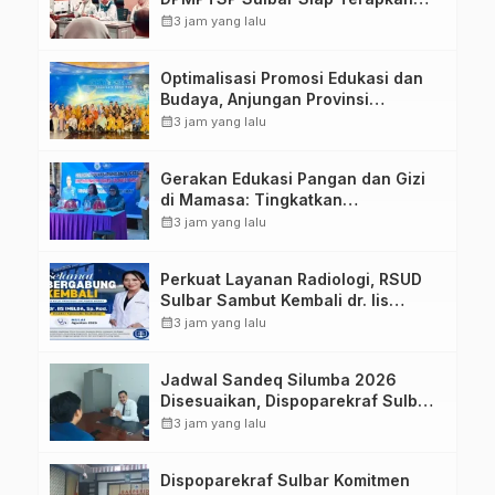
Aplikasi FLEKSI ASN
calendar_month
3 jam yang lalu
Optimalisasi Promosi Edukasi dan
Budaya, Anjungan Provinsi
Sulawesi Barat Perkuat Kolaborasi
calendar_month
3 jam yang lalu
Strategis Bersama Sky World TMII
Gerakan Edukasi Pangan dan Gizi
di Mamasa: Tingkatkan
Pengetahuan dan Keterampilan
calendar_month
3 jam yang lalu
Keluarga dalam Pemenuhan Gizi
Perkuat Layanan Radiologi, RSUD
Sulbar Sambut Kembali dr. Iis
Imelda, Sp.Rad
calendar_month
3 jam yang lalu
Jadwal Sandeq Silumba 2026
Disesuaikan, Dispoparekraf Sulbar
Pastikan Persiapan Tetap
calendar_month
3 jam yang lalu
Dimatangkan
Dispoparekraf Sulbar Komitmen