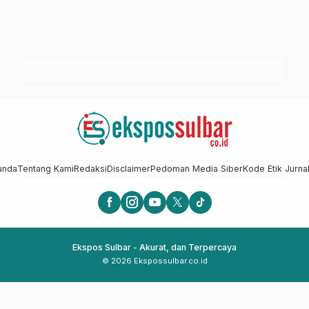
anda
Tentang Kami
Redaksi
Disclaimer
Pedoman Media Siber
Kode Etik Jurnal
Ekspos Sulbar - Akurat, dan Terpercaya
© 2026 Ekspossulbar.co.id