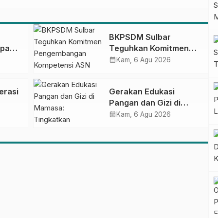
BKPSDM Sulbar
apan
Teguhkan Komitmen
ncak
Pengembangan
calendar_month
Kam, 6 Agu 2026
gan
Kompetensi ASN
melalui
erasi
Gerakan Edukasi
Penandatanganan
Pangan dan Gizi di
Perjanjian Tugas
Mamasa: Tingkatkan
calendar_month
Belajar 2026
Kam, 6 Agu 2026
Pengetahuan dan
Keterampilan Keluarga
dalam Pemenuhan Gizi