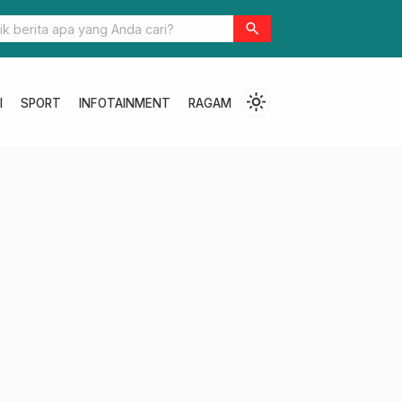
search
light_mode
I
SPORT
INFOTAINMENT
RAGAM