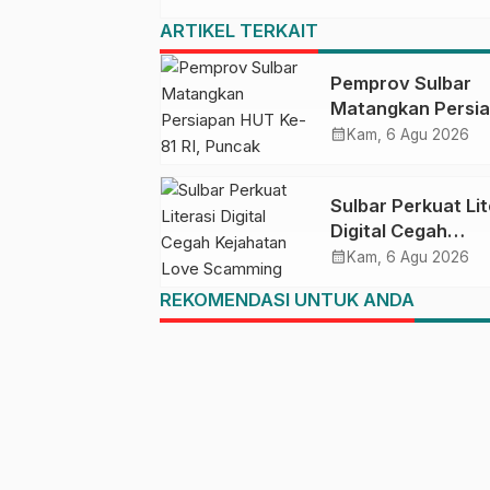
ARTIKEL TERKAIT
Pemprov Sulbar
Matangkan Persi
HUT Ke-81 RI, Pu
calendar_month
Kam, 6 Agu 2026
Upacara di Lapan
Ahmad Kirang
Sulbar Perkuat Lit
Digital Cegah
Kejahatan Love
calendar_month
Kam, 6 Agu 2026
Scamming
REKOMENDASI UNTUK ANDA