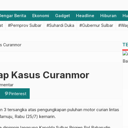
Dengar Berita
Ekonomi
Gadget
Headline
Hiburan
H
at
#Pemprov Sulbar
#Suhardi Duka
#Gubernur Sulbar
#Wag
T
us Curanmor
kap Kasus Curanmor
omentar
Pinterest
 tersangka atas pengungkapan puluhan motor curian lintas
Mamuju, Rabu (25/7) kemarin.
e dipimpin langsung Kapolda Sulbar Brigjen Pol Baharudin