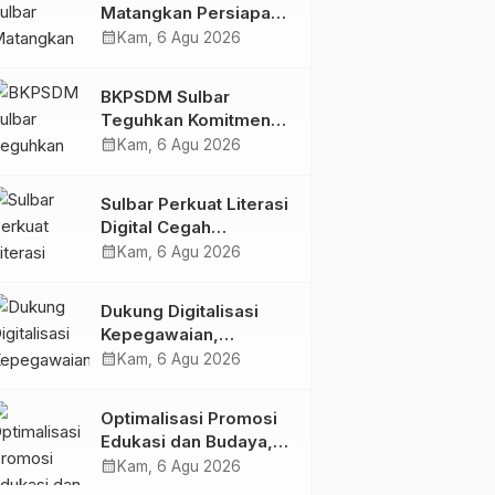
Matangkan Persiapan
HUT Ke-81 RI, Puncak
calendar_month
Kam, 6 Agu 2026
Upacara di Lapangan
Ahmad Kirang
BKPSDM Sulbar
Teguhkan Komitmen
Pengembangan
calendar_month
Kam, 6 Agu 2026
Kompetensi ASN
melalui
Sulbar Perkuat Literasi
Penandatanganan
Digital Cegah
Perjanjian Tugas
Kejahatan Love
calendar_month
Kam, 6 Agu 2026
Belajar 2026
Scamming
Dukung Digitalisasi
Kepegawaian,
DPMPTSP Sulbar Siap
calendar_month
Kam, 6 Agu 2026
Terapkan Aplikasi
FLEKSI ASN
Optimalisasi Promosi
Edukasi dan Budaya,
Anjungan Provinsi
calendar_month
Kam, 6 Agu 2026
Sulawesi Barat Perkuat