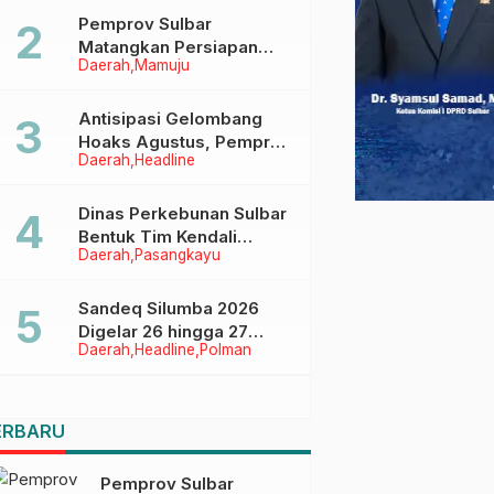
Pemprov Sulbar
Matangkan Persiapan
Daerah
Mamuju
HUT Ke-81 RI, Puncak
Upacara di Lapangan
Ahmad Kirang
Antisipasi Gelombang
Hoaks Agustus, Pemprov
Daerah
Headline
Sulbar Ajak Warga Jaga
Ruang Digital
Dinas Perkebunan Sulbar
Bentuk Tim Kendali
Daerah
Pasangkayu
Internal ICS untuk Dukung
Sertifikasi ISPO Pekebun
di Pasangkayu
Sandeq Silumba 2026
Digelar 26 hingga 27
Daerah
Headline
Polman
September, Rangkaian
HUT Sulbar
ERBARU
Pemprov Sulbar