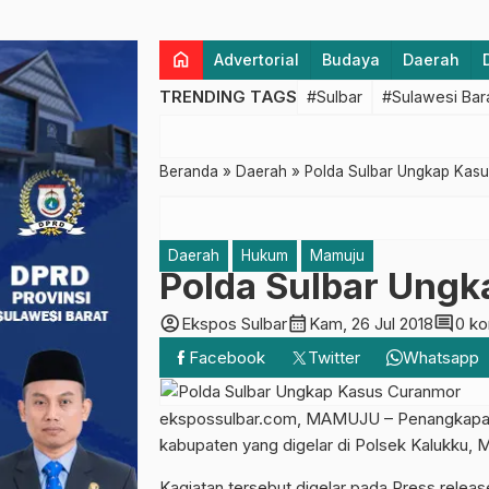
home
Advertorial
Budaya
Daerah
TRENDING TAGS
#Sulbar
#Sulawesi Bar
Beranda
»
Daerah
»
Polda Sulbar Ungkap Kas
Daerah
Hukum
Mamuju
Polda Sulbar Ung
account_circle
calendar_month
comment
Ekspos Sulbar
Kam, 26 Jul 2018
0 k
Facebook
Twitter
Whatsapp
ekspossulbar.com, MAMUJU – Penangkapan 3
kabupaten yang digelar di Polsek Kalukku, 
Kagiatan tersebut digelar pada Press releas