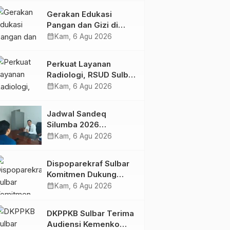
Kolaborasi Strategis
Gerakan Edukasi
Bersama Sky World
Pangan dan Gizi di
TMII
Mamasa: Tingkatkan
calendar_month
Kam, 6 Agu 2026
Pengetahuan dan
Keterampilan Keluarga
Perkuat Layanan
dalam Pemenuhan Gizi
Radiologi, RSUD Sulbar
Sambut Kembali dr. Iis
calendar_month
Kam, 6 Agu 2026
Imelda, Sp.Rad
Jadwal Sandeq
Silumba 2026
Disesuaikan,
calendar_month
Kam, 6 Agu 2026
Dispoparekraf Sulbar
Pastikan Persiapan
Dispoparekraf Sulbar
Tetap Dimatangkan
Komitmen Dukung
Penyusunan RAD
calendar_month
Kam, 6 Agu 2026
TPB/SDGs Sulawesi
Barat
DKPPKB Sulbar Terima
Audiensi Kemenko