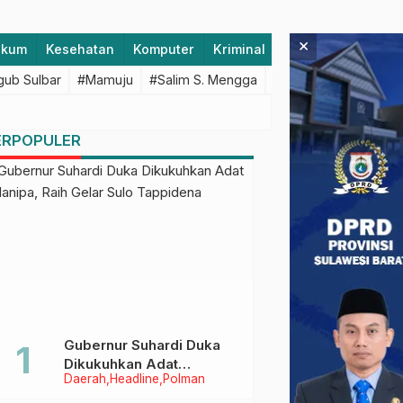
×
ukum
Kesehatan
Komputer
Kriminal
Lifestyle
Majen
ub Sulbar
#Mamuju
#Salim S. Mengga
#featured
#Polda S
ERPOPULER
Gubernur Suhardi Duka
Dikukuhkan Adat
Daerah
Headline
Polman
Balanipa, Raih Gelar Sulo
Tappidena