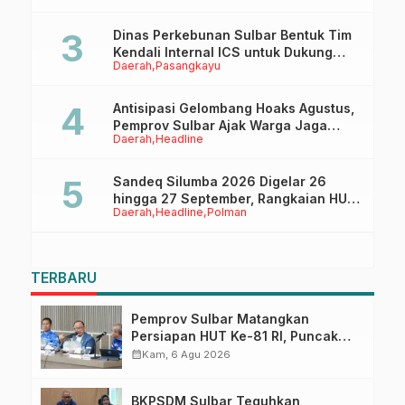
Dinas Perkebunan Sulbar Bentuk Tim
Kendali Internal ICS untuk Dukung
Daerah
Pasangkayu
Sertifikasi ISPO Pekebun di
Pasangkayu
Antisipasi Gelombang Hoaks Agustus,
Pemprov Sulbar Ajak Warga Jaga
Daerah
Headline
Ruang Digital
Sandeq Silumba 2026 Digelar 26
hingga 27 September, Rangkaian HUT
Daerah
Headline
Polman
Sulbar
TERBARU
Pemprov Sulbar Matangkan
Persiapan HUT Ke-81 RI, Puncak
Upacara di Lapangan Ahmad
calendar_month
Kam, 6 Agu 2026
Kirang
BKPSDM Sulbar Teguhkan