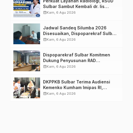
Perkuat Layanan Radiologi, RSUD
Sulbar Sambut Kembali dr. Iis
Imelda, Sp.Rad
calendar_month
Kam, 6 Agu 2026
Jadwal Sandeq Silumba 2026
Disesuaikan, Dispoparekraf Sulbar
Pastikan Persiapan Tetap
calendar_month
Kam, 6 Agu 2026
Dimatangkan
Dispoparekraf Sulbar Komitmen
Dukung Penyusunan RAD
TPB/SDGs Sulawesi Barat
calendar_month
Kam, 6 Agu 2026
DKPPKB Sulbar Terima Audiensi
Kemenko Kumham Imipas RI,
Perkuat Pelayanan Kesehatan bagi
calendar_month
Kam, 6 Agu 2026
Kelompok Rentan