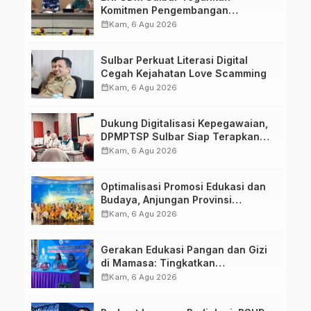
Komitmen Pengembangan
Kompetensi ASN melalui
calendar_month
Kam, 6 Agu 2026
Penandatanganan Perjanjian
Tugas Belajar 2026
Sulbar Perkuat Literasi Digital
Cegah Kejahatan Love Scamming
calendar_month
Kam, 6 Agu 2026
Dukung Digitalisasi Kepegawaian,
DPMPTSP Sulbar Siap Terapkan
Aplikasi FLEKSI ASN
calendar_month
Kam, 6 Agu 2026
Optimalisasi Promosi Edukasi dan
Budaya, Anjungan Provinsi
Sulawesi Barat Perkuat Kolaborasi
calendar_month
Kam, 6 Agu 2026
Strategis Bersama Sky World TMII
Gerakan Edukasi Pangan dan Gizi
di Mamasa: Tingkatkan
Pengetahuan dan Keterampilan
calendar_month
Kam, 6 Agu 2026
Keluarga dalam Pemenuhan Gizi