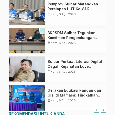
Pemprov Sulbar Matangkan
Persiapan HUT Ke-81 RI,
Puncak Upacara di Lapangan
calendar_month
Kam, 6 Agu 2026
Ahmad Kirang
BKPSDM Sulbar Teguhkan
Komitmen Pengembangan
Kompetensi ASN melalui
calendar_month
Kam, 6 Agu 2026
Penandatanganan Perjanjian
Tugas Belajar 2026
Sulbar Perkuat Literasi Digital
Cegah Kejahatan Love
Scamming
calendar_month
Kam, 6 Agu 2026
Gerakan Edukasi Pangan dan
Gizi di Mamasa: Tingkatkan
Pengetahuan dan
calendar_month
Kam, 6 Agu 2026
Keterampilan Keluarga dalam
Pemenuhan Gizi
REKOMENDASI UNTUK ANDA