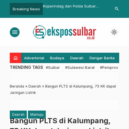
ag dan Polda Sulbar
Peringatan Hardiknas 2025,
185 PPS da
search
Breaking News
brik Beras di Kalukku,
Gubernur Sulbar: Jangan Ada
Bimtek Tin
n Stok Aman dan Takaran
yang Seenaknya Tutup Sekolah
menu
light_mode
home
Advertorial
Budaya
Daerah
Dengar Berita
Eko
TRENDING TAGS
#Sulbar
#Sulawesi Barat
#Pemprov Sulba
Beranda
»
Daerah
»
Bangun PLTS di Kalumpang, 75 KK dapat
Jaringan Listrik
Daerah
Mamuju
Bangun PLTS di Kalumpang,