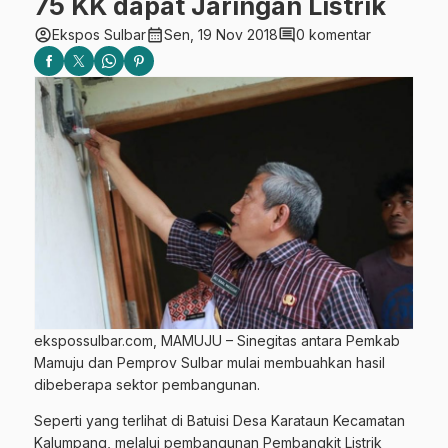
75 KK dapat Jaringan Listrik
account_circle
calendar_month
comment
Ekspos Sulbar
Sen, 19 Nov 2018
0 komentar
ekspossulbar.com, MAMUJU – Sinegitas antara Pemkab
Mamuju dan Pemprov Sulbar mulai membuahkan hasil
dibeberapa sektor pembangunan.
Seperti yang terlihat di Batuisi Desa Karataun Kecamatan
Kalumpang, melalui pembangunan Pembangkit Listrik