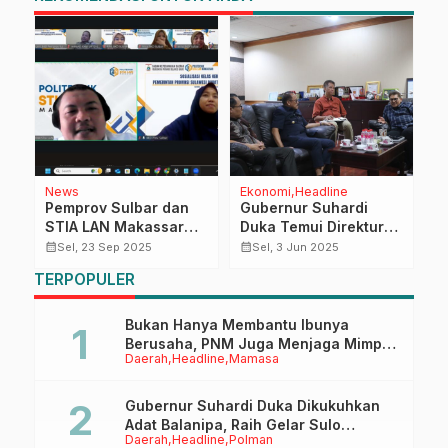
News
Ekonomi
Headline
R
Pemprov Sulbar dan
Gubernur Suhardi
t
STIA LAN Makassar
Duka Temui Direktur
P
Dorong Peningkatan
Lion Air, Upayakan
M
calendar_month
calendar_month
calendar_month
Sel, 23 Sep 2025
Sel, 3 Jun 2025
Kapasitas ASN melalui
Kembalinya
d
TERPOPULER
Sosialisasi Kelas Kerja
Penerbangan Batik Air
M
Sama
Rute Mamuju–
M
Makassar
Bukan Hanya Membantu Ibunya
Berusaha, PNM Juga Menjaga Mimpi
Daerah
Headline
Mamasa
Anaknya Untuk Menggapai Cita-Cita
Gubernur Suhardi Duka Dikukuhkan
Adat Balanipa, Raih Gelar Sulo
Daerah
Headline
Polman
Tappidena