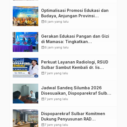
Optimalisasi Promosi Edukasi dan
Budaya, Anjungan Provinsi
Sulawesi Barat Perkuat Kolaborasi
calendar_month
6 jam yang lalu
Strategis Bersama Sky World TMII
Gerakan Edukasi Pangan dan Gizi
di Mamasa: Tingkatkan
Pengetahuan dan Keterampilan
calendar_month
6 jam yang lalu
Keluarga dalam Pemenuhan Gizi
Perkuat Layanan Radiologi, RSUD
Sulbar Sambut Kembali dr. Iis
Imelda, Sp.Rad
calendar_month
7 jam yang lalu
Jadwal Sandeq Silumba 2026
Disesuaikan, Dispoparekraf Sulbar
Pastikan Persiapan Tetap
calendar_month
7 jam yang lalu
Dimatangkan
Dispoparekraf Sulbar Komitmen
Dukung Penyusunan RAD
TPB/SDGs Sulawesi Barat
calendar_month
7 jam yang lalu