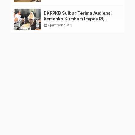
DKPPKB Sulbar Terima Audiensi
Kemenko Kumham Imipas RI,
Perkuat Pelayanan Kesehatan bagi
calendar_month
7 jam yang lalu
Kelompok Rentan