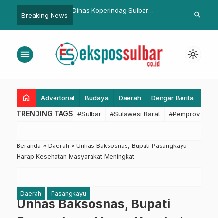
erindag Sulbar
Filosofi Sipokannyang Jadi
Wagub Sulba
search
Breaking News
 Pengujian Minyak
Fondasi: Pemprov Sulbar Perkuat
Pengawasan 
 Sawit
Reformasi Birokrasi dan
Ekonomi Dae
Akuntabilitas
menu
light_mode
home
Advertorial
Budaya
Daerah
Dengar Berita
Eko
TRENDING TAGS
#Sulbar
#Sulawesi Barat
#Pemprov Sulba
Beranda
»
Daerah
»
Unhas Baksosnas, Bupati Pasangkayu
Harap Kesehatan Masyarakat Meningkat
Daerah
Pasangkayu
Unhas Baksosnas, Bupati