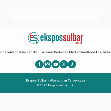
anda
Tentang Kami
Redaksi
Disclaimer
Pedoman Media Siber
Kode Etik Jurnal
Ekspos Sulbar - Akurat, dan Terpercaya
© 2026 Ekspossulbar.co.id