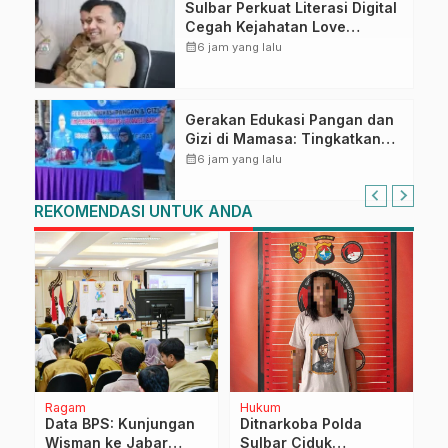
Sulbar Perkuat Literasi Digital
Cegah Kejahatan Love
Scamming
calendar_month
6 jam yang lalu
Gerakan Edukasi Pangan dan
Gizi di Mamasa: Tingkatkan
Pengetahuan dan
calendar_month
6 jam yang lalu
Keterampilan Keluarga dalam
Pemenuhan Gizi
REKOMENDASI UNTUK ANDA
Ragam
Hukum
D
a
Data BPS: Kunjungan
Ditnarkoba Polda
S
Wisman ke Jabar
Sulbar Ciduk
I