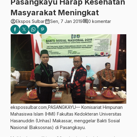
Pasangkayu Harap Kesehatan
Masyarakat Meningkat
account_circle
calendar_month
comment
Ekspos Sulbar
Sen, 7 Jan 2019
0 komentar
ekspossulbar.com,PASANGKAYU— Komisariat Himpunan
Mahasiswa Islam (HMI) Fakultas Kedokteran Universitas
Hasanuddin (Unhas) Makassar, menggelar Bakti Sosial
Nasional (Baksosnas) di Pasangkayu.