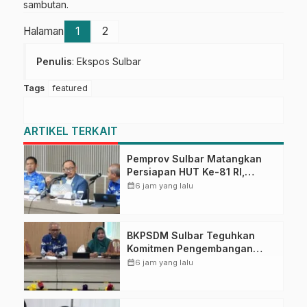
sambutan.
Halaman
1
2
Penulis
: Ekspos Sulbar
Tags
featured
ARTIKEL TERKAIT
Pemprov Sulbar Matangkan
Persiapan HUT Ke-81 RI,
Puncak Upacara di Lapangan
calendar_month
6 jam yang lalu
Ahmad Kirang
BKPSDM Sulbar Teguhkan
Komitmen Pengembangan
Kompetensi ASN melalui
calendar_month
6 jam yang lalu
Penandatanganan Perjanjian
Tugas Belajar 2026