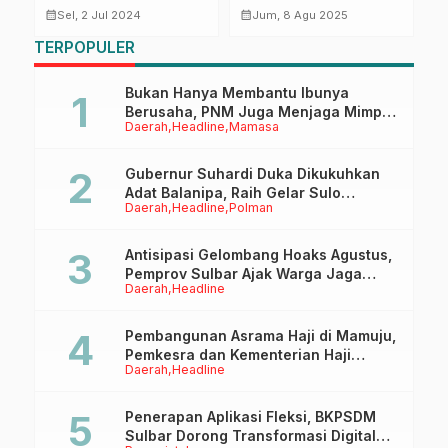
Meningkat
Pengedar Sabu di
P
calendar_month
calendar_month
calendar_month
Sel, 2 Jul 2024
Jum, 8 Agu 2025
Mamuju Tengah,
I
TERPOPULER
Amankan Sejumlah
Barang Bukti
Bukan Hanya Membantu Ibunya
Berusaha, PNM Juga Menjaga Mimpi
Daerah
Headline
Mamasa
Anaknya Untuk Menggapai Cita-Cita
Gubernur Suhardi Duka Dikukuhkan
Adat Balanipa, Raih Gelar Sulo
Daerah
Headline
Polman
Tappidena
Antisipasi Gelombang Hoaks Agustus,
Pemprov Sulbar Ajak Warga Jaga
Daerah
Headline
Ruang Digital
Pembangunan Asrama Haji di Mamuju,
Pemkesra dan Kementerian Haji
Daerah
Headline
Sulbar Tinjau Lokasi
Penerapan Aplikasi Fleksi, BKPSDM
Sulbar Dorong Transformasi Digital