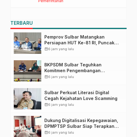
Pemerintahan
Sistem Kehadiran ASN
TERBARU
Pemprov Sulbar Matangkan
Persiapan HUT Ke-81 RI, Puncak
Upacara di Lapangan Ahmad
calendar_month
6 jam yang lalu
Kirang
BKPSDM Sulbar Teguhkan
Komitmen Pengembangan
Kompetensi ASN melalui
calendar_month
6 jam yang lalu
Penandatanganan Perjanjian
Tugas Belajar 2026
Sulbar Perkuat Literasi Digital
Cegah Kejahatan Love Scamming
calendar_month
6 jam yang lalu
Dukung Digitalisasi Kepegawaian,
DPMPTSP Sulbar Siap Terapkan
Aplikasi FLEKSI ASN
calendar_month
6 jam yang lalu