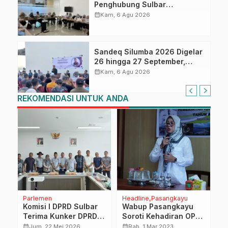
Penghubung Sulbar
Tingkatkan Kompetensi ASN
calendar_month
Kam, 6 Agu 2026
dalam Pelaporan SPT Masa
PPN Gunakan Aplikasi Coretax
Sandeq Silumba 2026 Digelar
26 hingga 27 September,
Rangkaian HUT Sulbar
calendar_month
Kam, 6 Agu 2026
REKOMENDASI UNTUK ANDA
Parlemen
Headline
Pasangkayu
D
Komisi I DPRD Sulbar
Wabup Pasangkayu
T
Terima Kunker DPRD
Soroti Kehadiran OPD
2
Sidrap, Perkuat
di Forum RKPD
S
calendar_month
calendar_month
calendar_month
Jum, 22 Mei 2026
Rab, 1 Mar 2023