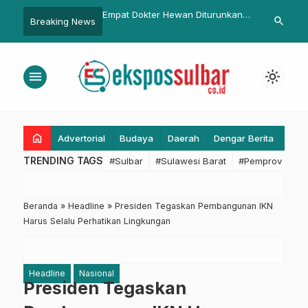
ter Hewan Diturunkan
Wagub Uu Ruzhanul Dorong
Dialog Intera
search
Breaking News
…
atan Hewan Kurban di
Santri Jadi Agen Perubahan
Maddareski S
yu
dan Kesehata
Utama
menu
light_mode
home
Advertorial
Budaya
Daerah
Dengar Berita
Eko
TRENDING TAGS
#Sulbar
#Sulawesi Barat
#Pemprov Sulba
Beranda
»
Headline
»
Presiden Tegaskan Pembangunan IKN
Harus Selalu Perhatikan Lingkungan
Headline
Nasional
Presiden Tegaskan