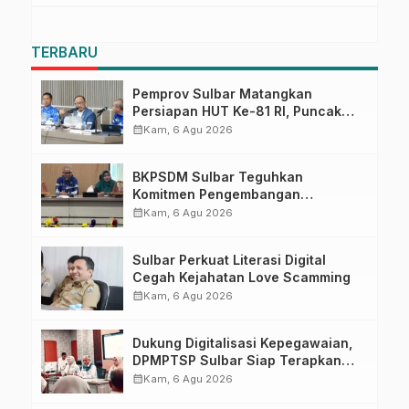
TERBARU
Pemprov Sulbar Matangkan
Persiapan HUT Ke-81 RI, Puncak
Upacara di Lapangan Ahmad
calendar_month
Kam, 6 Agu 2026
Kirang
BKPSDM Sulbar Teguhkan
Komitmen Pengembangan
Kompetensi ASN melalui
calendar_month
Kam, 6 Agu 2026
Penandatanganan Perjanjian
Tugas Belajar 2026
Sulbar Perkuat Literasi Digital
Cegah Kejahatan Love Scamming
calendar_month
Kam, 6 Agu 2026
Dukung Digitalisasi Kepegawaian,
DPMPTSP Sulbar Siap Terapkan
Aplikasi FLEKSI ASN
calendar_month
Kam, 6 Agu 2026