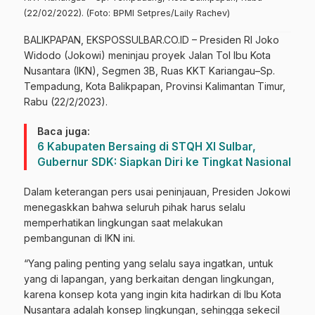
(22/02/2022). (Foto: BPMI Setpres/Laily Rachev)
BALIKPAPAN, EKSPOSSULBAR.CO.ID – Presiden RI Joko
Widodo (Jokowi) meninjau proyek Jalan Tol Ibu Kota
Nusantara (IKN), Segmen 3B, Ruas KKT Kariangau–Sp.
Tempadung, Kota Balikpapan, Provinsi Kalimantan Timur,
Rabu (22/2/2023).
Baca juga:
6 Kabupaten Bersaing di STQH XI Sulbar,
Gubernur SDK: Siapkan Diri ke Tingkat Nasional
Dalam keterangan pers usai peninjauan, Presiden Jokowi
menegaskkan bahwa seluruh pihak harus selalu
memperhatikan lingkungan saat melakukan
pembangunan di IKN ini.
“Yang paling penting yang selalu saya ingatkan, untuk
yang di lapangan, yang berkaitan dengan lingkungan,
karena konsep kota yang ingin kita hadirkan di Ibu Kota
Nusantara adalah konsep lingkungan, sehingga sekecil