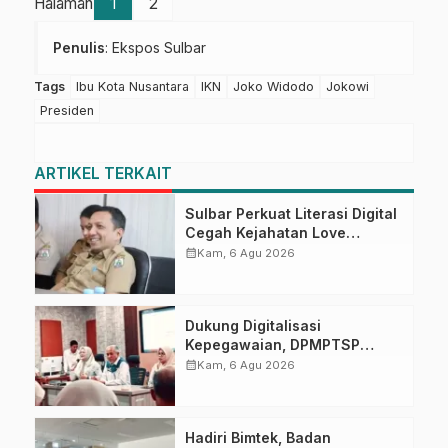
Halaman
1
2
Penulis
: Ekspos Sulbar
Tags
Ibu Kota Nusantara
IKN
Joko Widodo
Jokowi
Presiden
ARTIKEL TERKAIT
Sulbar Perkuat Literasi Digital
Cegah Kejahatan Love
Scamming
calendar_month
Kam, 6 Agu 2026
Dukung Digitalisasi
Kepegawaian, DPMPTSP
Sulbar Siap Terapkan Aplikasi
calendar_month
Kam, 6 Agu 2026
FLEKSI ASN
Hadiri Bimtek, Badan