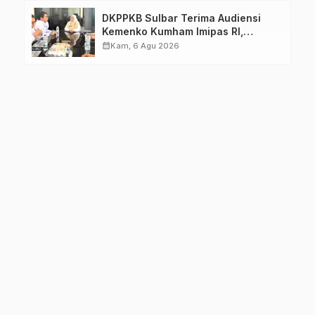
DKPPKB Sulbar Terima Audiensi
Kemenko Kumham Imipas RI,
Perkuat Pelayanan Kesehatan bagi
calendar_month
Kam, 6 Agu 2026
Kelompok Rentan