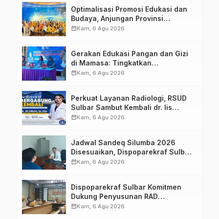
Optimalisasi Promosi Edukasi dan
Budaya, Anjungan Provinsi
Sulawesi Barat Perkuat Kolaborasi
calendar_month
Kam, 6 Agu 2026
Strategis Bersama Sky World TMII
Gerakan Edukasi Pangan dan Gizi
di Mamasa: Tingkatkan
Pengetahuan dan Keterampilan
calendar_month
Kam, 6 Agu 2026
Keluarga dalam Pemenuhan Gizi
Perkuat Layanan Radiologi, RSUD
Sulbar Sambut Kembali dr. Iis
Imelda, Sp.Rad
calendar_month
Kam, 6 Agu 2026
Jadwal Sandeq Silumba 2026
Disesuaikan, Dispoparekraf Sulbar
Pastikan Persiapan Tetap
calendar_month
Kam, 6 Agu 2026
Dimatangkan
Dispoparekraf Sulbar Komitmen
Dukung Penyusunan RAD
TPB/SDGs Sulawesi Barat
calendar_month
Kam, 6 Agu 2026