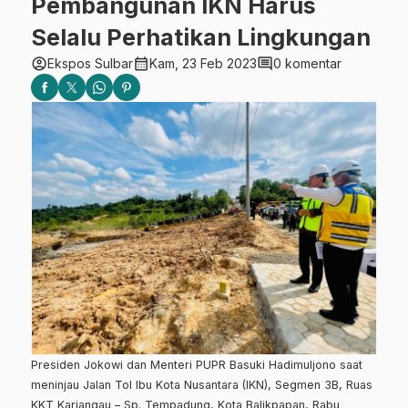
Pembangunan IKN Harus
Selalu Perhatikan Lingkungan
account_circle
calendar_month
comment
Ekspos Sulbar
Kam, 23 Feb 2023
0 komentar
Presiden Jokowi dan Menteri PUPR Basuki Hadimuljono saat
meninjau Jalan Tol Ibu Kota Nusantara (IKN), Segmen 3B, Ruas
KKT Kariangau – Sp. Tempadung, Kota Balikpapan, Rabu