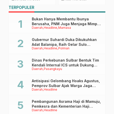
Sinergi dan
S
TERPOPULER
Pendalaman Tugas
E
Kedewanan
T
Bukan Hanya Membantu Ibunya
Berusaha, PNM Juga Menjaga Mimpi
Daerah
Headline
Mamasa
Anaknya Untuk Menggapai Cita-Cita
Gubernur Suhardi Duka Dikukuhkan
Adat Balanipa, Raih Gelar Sulo
Daerah
Headline
Polman
Tappidena
Dinas Perkebunan Sulbar Bentuk Tim
Kendali Internal ICS untuk Dukung
Daerah
Pasangkayu
Sertifikasi ISPO Pekebun di
Pasangkayu
Antisipasi Gelombang Hoaks Agustus,
Pemprov Sulbar Ajak Warga Jaga
Daerah
Headline
Ruang Digital
Pembangunan Asrama Haji di Mamuju,
Pemkesra dan Kementerian Haji
Daerah
Headline
Sulbar Tinjau Lokasi