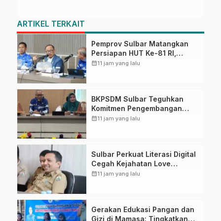
ARTIKEL TERKAIT
Pemprov Sulbar Matangkan
Persiapan HUT Ke-81 RI,
Puncak Upacara di Lapangan
calendar_month
11 jam yang lalu
Ahmad Kirang
BKPSDM Sulbar Teguhkan
Komitmen Pengembangan
Kompetensi ASN melalui
calendar_month
11 jam yang lalu
Penandatanganan Perjanjian
Tugas Belajar 2026
Sulbar Perkuat Literasi Digital
Cegah Kejahatan Love
Scamming
calendar_month
11 jam yang lalu
Gerakan Edukasi Pangan dan
Gizi di Mamasa: Tingkatkan