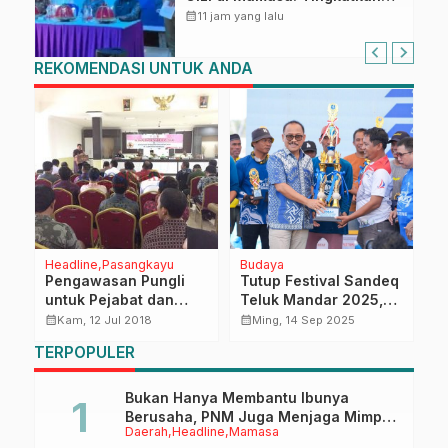
Pengetahuan dan
calendar_month
11 jam yang lalu
Keterampilan Keluarga dalam
Pemenuhan Gizi
REKOMENDASI UNTUK ANDA
Headline
Pasangkayu
Budaya
H
Pengawasan Pungli
Tutup Festival Sandeq
A
untuk Pejabat dan
Teluk Mandar 2025,
S
Masyarakat
Gubernur SDK: Tahun
M
calendar_month
calendar_month
calendar_month
Kam, 12 Jul 2018
Ming, 14 Sep 2025
Depan Kita Lebih
A
TERPOPULER
Meriahkan Lagi
Bukan Hanya Membantu Ibunya
Berusaha, PNM Juga Menjaga Mimpi
Daerah
Headline
Mamasa
Anaknya Untuk Menggapai Cita-Cita