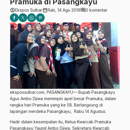
Pramuka di Pasangkayu
account_circle
calendar_month
comment
Ekspos Sulbar
Rab, 14 Agu 2019
0 komentar
ekspossulbar.com, PASANGKAYU— Bupati Pasangkayu
Agus Ambo Djiwa memimpin apel besar Pramuka, dalam
rangka hari Pramuka yang ke 58. Berlangsung di
lapangan merdeka Pasangkayu, Rabu 14 Agustus.
Hadir dalam kesempatan itu, Ketua Kwarcab Pramuka
Pasangkayu Yaumil Ambo Djiwa, Sekretaris Kwarcab