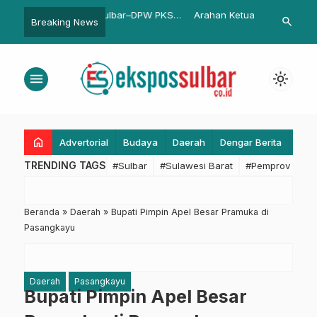
ol Sulbar–DPW PKS
Arahan Ketua LPTQ Pasangkayu
Diduga Curi 
search
Breaking News
oordinasi Demi
Untuk Pelaksanaan STQ
Perusahaan d
 Berkualitas
Ditangkap Pol
menu
light_mode
home
Advertorial
Budaya
Daerah
Dengar Berita
Eko
TRENDING TAGS
#Sulbar
#Sulawesi Barat
#Pemprov Sulba
Beranda
»
Daerah
»
Bupati Pimpin Apel Besar Pramuka di
Pasangkayu
Daerah
Pasangkayu
Bupati Pimpin Apel Besar