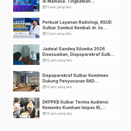
di Mamasa: Tingkatkan
Pengetahuan dan Keterampilan
calendar_month
11 jam yang lalu
Keluarga dalam Pemenuhan Gizi
Perkuat Layanan Radiologi, RSUD
Sulbar Sambut Kembali dr. Iis
Imelda, Sp.Rad
calendar_month
11 jam yang lalu
Jadwal Sandeq Silumba 2026
Disesuaikan, Dispoparekraf Sulbar
Pastikan Persiapan Tetap
calendar_month
12 jam yang lalu
Dimatangkan
Dispoparekraf Sulbar Komitmen
Dukung Penyusunan RAD
TPB/SDGs Sulawesi Barat
calendar_month
12 jam yang lalu
DKPPKB Sulbar Terima Audiensi
Kemenko Kumham Imipas RI,
Perkuat Pelayanan Kesehatan bagi
calendar_month
12 jam yang lalu
Kelompok Rentan