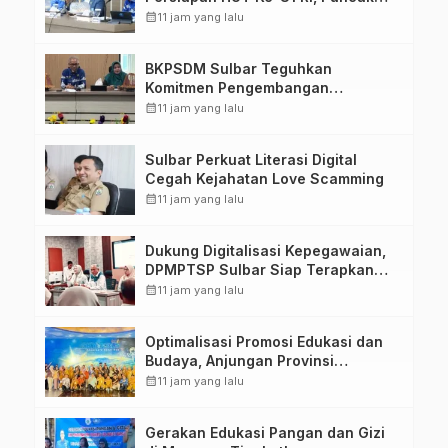
Upacara di Lapangan Ahmad
calendar_month
11 jam yang lalu
Kirang
BKPSDM Sulbar Teguhkan
Komitmen Pengembangan
Kompetensi ASN melalui
calendar_month
11 jam yang lalu
Penandatanganan Perjanjian
Tugas Belajar 2026
Sulbar Perkuat Literasi Digital
Cegah Kejahatan Love Scamming
calendar_month
11 jam yang lalu
Dukung Digitalisasi Kepegawaian,
DPMPTSP Sulbar Siap Terapkan
Aplikasi FLEKSI ASN
calendar_month
11 jam yang lalu
Optimalisasi Promosi Edukasi dan
Budaya, Anjungan Provinsi
Sulawesi Barat Perkuat Kolaborasi
calendar_month
11 jam yang lalu
Strategis Bersama Sky World TMII
Gerakan Edukasi Pangan dan Gizi