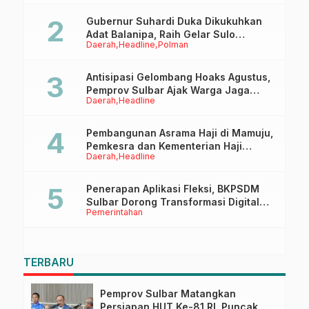
Gubernur Suhardi Duka Dikukuhkan
Adat Balanipa, Raih Gelar Sulo
Daerah
Headline
Polman
Tappidena
Antisipasi Gelombang Hoaks Agustus,
Pemprov Sulbar Ajak Warga Jaga
Daerah
Headline
Ruang Digital
Pembangunan Asrama Haji di Mamuju,
Pemkesra dan Kementerian Haji
Daerah
Headline
Sulbar Tinjau Lokasi
Penerapan Aplikasi Fleksi, BKPSDM
Sulbar Dorong Transformasi Digital
Pemerintahan
Sistem Kehadiran ASN
TERBARU
Pemprov Sulbar Matangkan
Persiapan HUT Ke-81 RI, Puncak