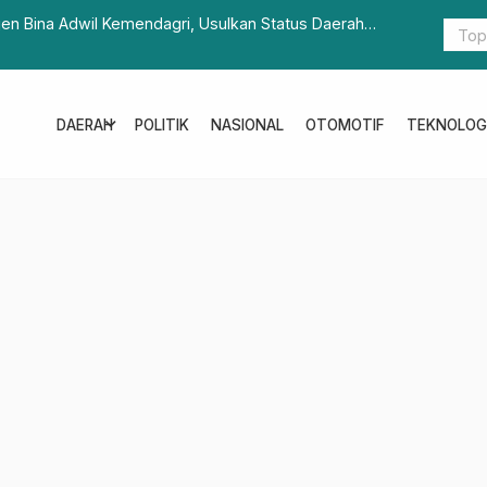
jen Bina Adwil Kemendagri, Usulkan Status Daerah
Gubernur S
Komitmen
expand_more
DAERAH
POLITIK
NASIONAL
OTOMOTIF
TEKNOLOG