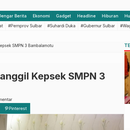
Dengar Berita
Ekonomi
Gadget
Headline
Hiburan
H
at
#Pemprov Sulbar
#Suhardi Duka
#Gubernur Sulbar
#Wag
T
l Kepsek SMPN 3 Bambalamotu
 Panggil Kepsek SMPN 3
mentar
Pinterest