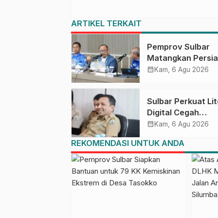
ARTIKEL TERKAIT
Pemprov Sulbar
Matangkan Persi
HUT Ke-81 RI, Pu
calendar_month
Kam, 6 Agu 2026
Upacara di Lapan
Ahmad Kirang
Sulbar Perkuat Lit
Digital Cegah
Kejahatan Love
calendar_month
Kam, 6 Agu 2026
Scamming
REKOMENDASI UNTUK ANDA