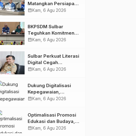
Matangkan Persiapan
HUT Ke-81 RI, Puncak
calendar_month
Kam, 6 Agu 2026
Upacara di Lapangan
Ahmad Kirang
BKPSDM Sulbar
Teguhkan Komitmen
Pengembangan
calendar_month
Kam, 6 Agu 2026
Kompetensi ASN
melalui
Sulbar Perkuat Literasi
Penandatanganan
Digital Cegah
Perjanjian Tugas
Kejahatan Love
calendar_month
Kam, 6 Agu 2026
Belajar 2026
Scamming
Dukung Digitalisasi
Kepegawaian,
DPMPTSP Sulbar Siap
calendar_month
Kam, 6 Agu 2026
Terapkan Aplikasi
FLEKSI ASN
Optimalisasi Promosi
Edukasi dan Budaya,
Anjungan Provinsi
calendar_month
Kam, 6 Agu 2026
Sulawesi Barat Perkuat