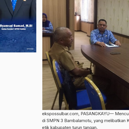
ekspossulbar.com, PASANGKAYU— Mencuatn
di SMPN 3 Bambalamotu, yang melibatkan Ke
etik kabupaten turun tangan.