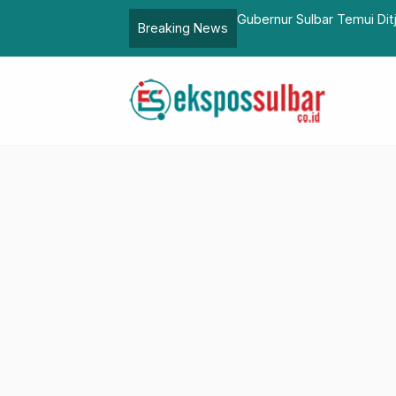
ci Tangan Portable untuk Nelayan
Gubernur Sulbar Temui Dit
Breaking News
Kepulauan