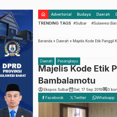
home
Advertorial
Budaya
Daerah
TRENDING TAGS
#Sulbar
#Sulawesi Bar
Beranda
»
Daerah
»
Majelis Kode Etik Panggi
Daerah
Pasangkayu
Majelis Kode Etik
Bambalamotu
account_circle
calendar_month
comment
Ekspos Sulbar
Sel, 17 Sep 2019
0 ko
Facebook
Twitter
Whatsapp