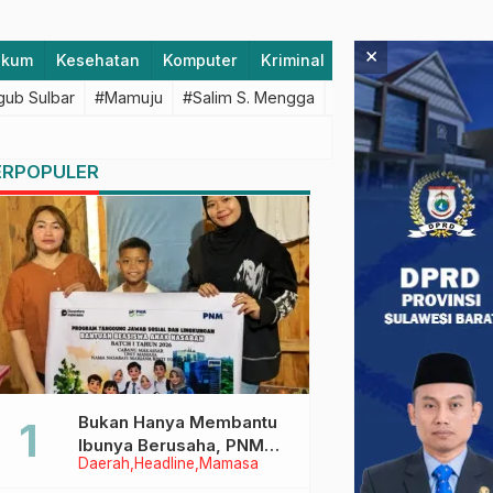
×
ukum
Kesehatan
Komputer
Kriminal
Lifestyle
Majen
ub Sulbar
#Mamuju
#Salim S. Mengga
#featured
#Polda S
ERPOPULER
Bukan Hanya Membantu
Ibunya Berusaha, PNM
Daerah
Headline
Mamasa
Juga Menjaga Mimpi
Anaknya Untuk