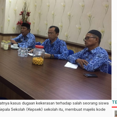
T
ya kasus dugaan kekerasan terhadap salah seorang siswa
pala Sekolah (Kepsek) sekolah itu, membuat majelis kode