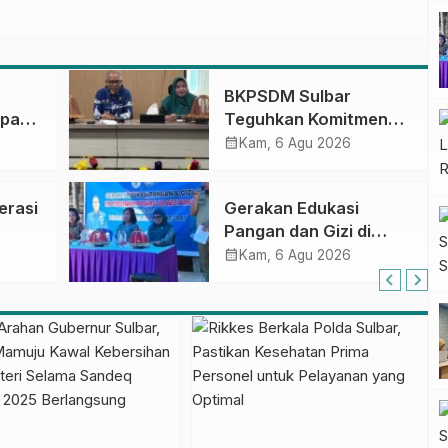
BKPSDM Sulbar
apan
Teguhkan Komitmen
ncak
Pengembangan
calendar_month
Kam, 6 Agu 2026
gan
Kompetensi ASN
melalui
erasi
Gerakan Edukasi
Penandatanganan
Pangan dan Gizi di
Perjanjian Tugas
Mamasa: Tingkatkan
calendar_month
Belajar 2026
Kam, 6 Agu 2026
Pengetahuan dan
Keterampilan Keluarga
dalam Pemenuhan Gizi