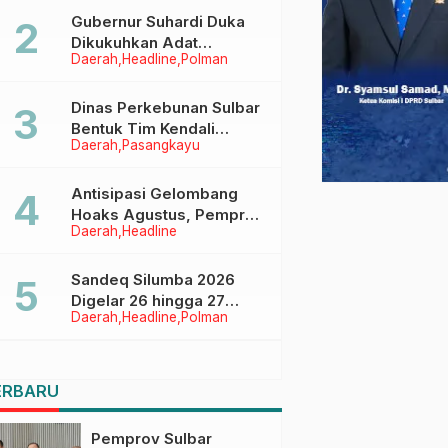
Menggapai Cita-Cita
Gubernur Suhardi Duka
Dikukuhkan Adat
Daerah
Headline
Polman
Balanipa, Raih Gelar Sulo
Tappidena
Dinas Perkebunan Sulbar
Bentuk Tim Kendali
Daerah
Pasangkayu
Internal ICS untuk Dukung
Sertifikasi ISPO Pekebun
di Pasangkayu
Antisipasi Gelombang
Hoaks Agustus, Pemprov
Daerah
Headline
Sulbar Ajak Warga Jaga
Ruang Digital
Sandeq Silumba 2026
Digelar 26 hingga 27
Daerah
Headline
Polman
September, Rangkaian
HUT Sulbar
ERBARU
Pemprov Sulbar