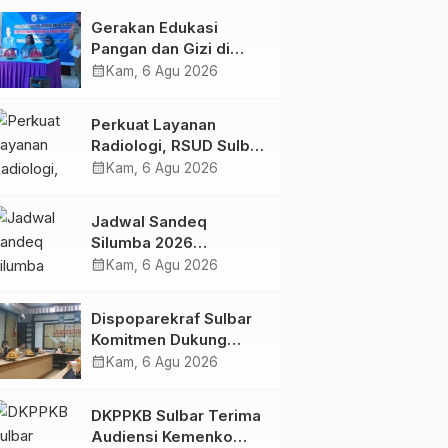
Kolaborasi Strategis
Gerakan Edukasi
Bersama Sky World
Pangan dan Gizi di
TMII
Mamasa: Tingkatkan
calendar_month
Kam, 6 Agu 2026
Pengetahuan dan
Keterampilan Keluarga
Perkuat Layanan
dalam Pemenuhan Gizi
Radiologi, RSUD Sulbar
Sambut Kembali dr. Iis
calendar_month
Kam, 6 Agu 2026
Imelda, Sp.Rad
Jadwal Sandeq
Silumba 2026
Disesuaikan,
calendar_month
Kam, 6 Agu 2026
Dispoparekraf Sulbar
Pastikan Persiapan
Dispoparekraf Sulbar
Tetap Dimatangkan
Komitmen Dukung
Penyusunan RAD
calendar_month
Kam, 6 Agu 2026
TPB/SDGs Sulawesi
Barat
DKPPKB Sulbar Terima
Audiensi Kemenko