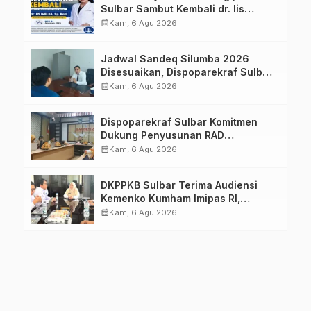
Sulbar Sambut Kembali dr. Iis
Imelda, Sp.Rad
calendar_month
Kam, 6 Agu 2026
Jadwal Sandeq Silumba 2026
Disesuaikan, Dispoparekraf Sulbar
Pastikan Persiapan Tetap
calendar_month
Kam, 6 Agu 2026
Dimatangkan
Dispoparekraf Sulbar Komitmen
Dukung Penyusunan RAD
TPB/SDGs Sulawesi Barat
calendar_month
Kam, 6 Agu 2026
DKPPKB Sulbar Terima Audiensi
Kemenko Kumham Imipas RI,
Perkuat Pelayanan Kesehatan bagi
calendar_month
Kam, 6 Agu 2026
Kelompok Rentan