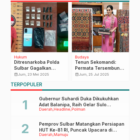
Hukum
Budaya
H
Ditresnarkoba Polda
Tenun Sekomandi:
K
Sulbar Gagalkan
Permata Tersembunyi
T
Peredaran Sabu, Satu
Sulawesi Barat
C
calendar_month
calendar_month
calendar_month
Jum, 23 Mei 2025
Jum, 25 Jul 2025
Pengedar Diringkus di
Bersinar di Bazar
G
TERPOPULER
Polewali Mandar
Kreasi Bhayangkari
S
Nusantara 2025
T
Gubernur Suhardi Duka Dikukuhkan
Adat Balanipa, Raih Gelar Sulo
Daerah
Headline
Polman
Tappidena
Pemprov Sulbar Matangkan Persiapan
HUT Ke-81 RI, Puncak Upacara di
Daerah
Mamuju
Lapangan Ahmad Kirang