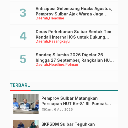
Antisipasi Gelombang Hoaks Agustus,
Pemprov Sulbar Ajak Warga Jaga
Daerah
Headline
Ruang Digital
Dinas Perkebunan Sulbar Bentuk Tim
Kendali Internal ICS untuk Dukung
Daerah
Pasangkayu
Sertifikasi ISPO Pekebun di
Pasangkayu
Sandeq Silumba 2026 Digelar 26
hingga 27 September, Rangkaian HUT
Daerah
Headline
Polman
Sulbar
TERBARU
Pemprov Sulbar Matangkan
Persiapan HUT Ke-81 RI, Puncak
Upacara di Lapangan Ahmad
calendar_month
Kam, 6 Agu 2026
Kirang
BKPSDM Sulbar Teguhkan