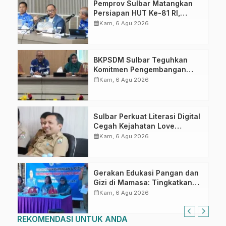
Pemprov Sulbar Matangkan
Persiapan HUT Ke-81 RI,
Puncak Upacara di Lapangan
calendar_month
Kam, 6 Agu 2026
Ahmad Kirang
BKPSDM Sulbar Teguhkan
Komitmen Pengembangan
Kompetensi ASN melalui
calendar_month
Kam, 6 Agu 2026
Penandatanganan Perjanjian
Tugas Belajar 2026
Sulbar Perkuat Literasi Digital
Cegah Kejahatan Love
Scamming
calendar_month
Kam, 6 Agu 2026
Gerakan Edukasi Pangan dan
Gizi di Mamasa: Tingkatkan
Pengetahuan dan
calendar_month
Kam, 6 Agu 2026
Keterampilan Keluarga dalam
Pemenuhan Gizi
REKOMENDASI UNTUK ANDA