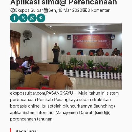
Aplikasi simd@ Perencanaan
account_circle
calendar_month
comment
Ekspos Sulbar
Sen, 16 Mar 2020
0 komentar
ekspossulbar.com,PASANGKAYU— Mulai tahun ini sistem
perencanaan Pemkab Pasangkayu sudah dilakukan
berbasis online. Itu setelah diluncurkannya (launching)
aplika Sistem Informadi Manajemen Daerah (simd@)
perencanaan tahunan.
Baca juga: