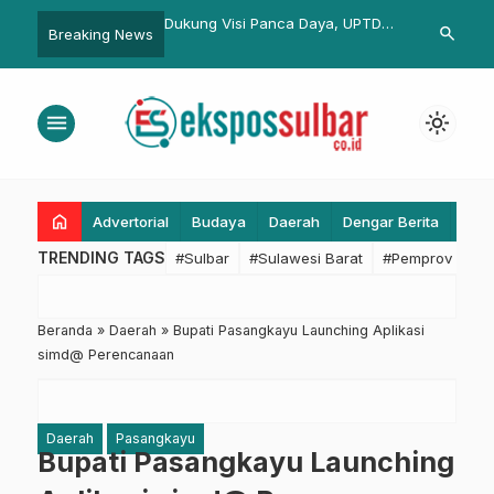
si Panca Daya, UPTD
Rapat Fasilitas Pembangunan
Semarak Har
search
Breaking News
curkan Inovasi
SPAM Regional Mandar, Pemkesra
79, Polda Su
gital untuk Komoditas
Sulbar: Sinergi Pemkab dan
Sepak Takraw
Provinsi Menjadi Kunci
menu
light_mode
Pembangunan
home
Advertorial
Budaya
Daerah
Dengar Berita
Eko
TRENDING TAGS
#Sulbar
#Sulawesi Barat
#Pemprov Sulba
Beranda
»
Daerah
»
Bupati Pasangkayu Launching Aplikasi
simd@ Perencanaan
Daerah
Pasangkayu
Bupati Pasangkayu Launching