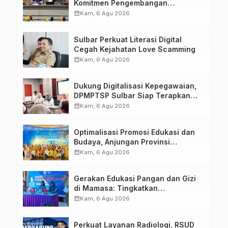
Komitmen Pengembangan
Kompetensi ASN melalui
calendar_month
Kam, 6 Agu 2026
Penandatanganan Perjanjian
Tugas Belajar 2026
Sulbar Perkuat Literasi Digital
Cegah Kejahatan Love Scamming
calendar_month
Kam, 6 Agu 2026
Dukung Digitalisasi Kepegawaian,
DPMPTSP Sulbar Siap Terapkan
Aplikasi FLEKSI ASN
calendar_month
Kam, 6 Agu 2026
Optimalisasi Promosi Edukasi dan
Budaya, Anjungan Provinsi
Sulawesi Barat Perkuat Kolaborasi
calendar_month
Kam, 6 Agu 2026
Strategis Bersama Sky World TMII
Gerakan Edukasi Pangan dan Gizi
di Mamasa: Tingkatkan
Pengetahuan dan Keterampilan
calendar_month
Kam, 6 Agu 2026
Keluarga dalam Pemenuhan Gizi
Perkuat Layanan Radiologi, RSUD