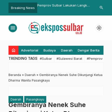
ulbar Lakukan Langkah
Gerak Cepat Tangani Dugaan
Bapperida Su
search
Breaking News
…
an Antisipasi
Keracunan MBG di Binuang,
Evaluasi Kin
n Virus Jembrana
Pemprov Sulbar Pastikan Anak
Kerja 2025, 
Aman
Sinkronisasi 
menu
light_mode
Anggaran
home
Advertorial
Budaya
Daerah
Dengar Berita
Eko
TRENDING TAGS
#Sulbar
#Sulawesi Barat
#Pemprov Sulba
Beranda
»
Daerah
»
Gembiranya Nenek Suhe Dikunjungi Ketua
Dharma Wanita Pasangkayu
Daerah
Pasangkayu
Gembiranya Nenek Suhe