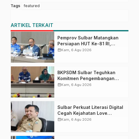
Tags
featured
ARTIKEL TERKAIT
Pemprov Sulbar Matangkan
Persiapan HUT Ke-81 RI,
Puncak Upacara di Lapangan
calendar_month
Kam, 6 Agu 2026
Ahmad Kirang
BKPSDM Sulbar Teguhkan
Komitmen Pengembangan
Kompetensi ASN melalui
calendar_month
Kam, 6 Agu 2026
Penandatanganan Perjanjian
Tugas Belajar 2026
Sulbar Perkuat Literasi Digital
Cegah Kejahatan Love
Scamming
calendar_month
Kam, 6 Agu 2026