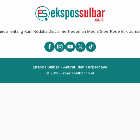
anda
Tentang Kami
Redaksi
Disclaimer
Pedoman Media Siber
Kode Etik Jurnal
Ekspos Sulbar - Akurat, dan Terpercaya
© 2026 Ekspossulbar.co.id