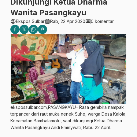
Dikunjungi Ketua Dharma
Wanita Pasangkayu
account_circle
calendar_month
comment
Ekspos Sulbar
Rab, 22 Apr 2020
0 komentar
ekspossulbar.com,PASANGKAYU– Rasa gembira nampak
terpancar dari raut muka nenek Suhe, warga Desa Kalola,
Kecamatan Bambalamotu, saat dikunjungi Ketua Dharma
Wanita Pasangkayu Andi Emmywati, Rabu 22 April.