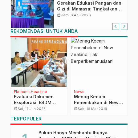
Gerakan Edukasi Pangan dan
Gizi di Mamasa: Tingkatkan
Pengetahuan dan
calendar_month
Kam, 6 Agu 2026
Keterampilan Keluarga dalam
Pemenuhan Gizi
REKOMENDASI UNTUK ANDA
Ekonomi
Headline
News
D
Evaluasi Dokumen
Menag Kecam
N
Eksplorasi, ESDM
Penembakan di New
D
Sulbar Tegaskan
Zealand: Tak
calendar_month
calendar_month
calendar_month
Sel, 17 Jun 2025
Sab, 16 Mar 2019
Aspek Kelayakan
Berperikemanusiaan!
TERPOPULER
Tambang
Bukan Hanya Membantu Ibunya