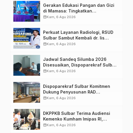
Gerakan Edukasi Pangan dan Gizi
di Mamasa: Tingkatkan
Pengetahuan dan Keterampilan
calendar_month
Kam, 6 Agu 2026
Keluarga dalam Pemenuhan Gizi
Perkuat Layanan Radiologi, RSUD
Sulbar Sambut Kembali dr. Iis
Imelda, Sp.Rad
calendar_month
Kam, 6 Agu 2026
Jadwal Sandeq Silumba 2026
Disesuaikan, Dispoparekraf Sulbar
Pastikan Persiapan Tetap
calendar_month
Kam, 6 Agu 2026
Dimatangkan
Dispoparekraf Sulbar Komitmen
Dukung Penyusunan RAD
TPB/SDGs Sulawesi Barat
calendar_month
Kam, 6 Agu 2026
DKPPKB Sulbar Terima Audiensi
Kemenko Kumham Imipas RI,
Perkuat Pelayanan Kesehatan bagi
calendar_month
Kam, 6 Agu 2026
Kelompok Rentan