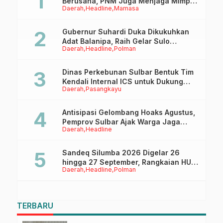
Berusaha, PNM Juga Menjaga Mimpi
Daerah
Headline
Mamasa
Anaknya Untuk Menggapai Cita-Cita
Gubernur Suhardi Duka Dikukuhkan
Adat Balanipa, Raih Gelar Sulo
Daerah
Headline
Polman
Tappidena
Dinas Perkebunan Sulbar Bentuk Tim
Kendali Internal ICS untuk Dukung
Daerah
Pasangkayu
Sertifikasi ISPO Pekebun di
Pasangkayu
Antisipasi Gelombang Hoaks Agustus,
Pemprov Sulbar Ajak Warga Jaga
Daerah
Headline
Ruang Digital
Sandeq Silumba 2026 Digelar 26
hingga 27 September, Rangkaian HUT
Daerah
Headline
Polman
Sulbar
TERBARU