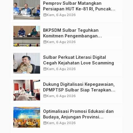
Pemprov Sulbar Matangkan
Persiapan HUT Ke-81 RI, Puncak
Upacara di Lapangan Ahmad
calendar_month
Kam, 6 Agu 2026
Kirang
BKPSDM Sulbar Teguhkan
Komitmen Pengembangan
Kompetensi ASN melalui
calendar_month
Kam, 6 Agu 2026
Penandatanganan Perjanjian
Tugas Belajar 2026
Sulbar Perkuat Literasi Digital
Cegah Kejahatan Love Scamming
calendar_month
Kam, 6 Agu 2026
Dukung Digitalisasi Kepegawaian,
DPMPTSP Sulbar Siap Terapkan
Aplikasi FLEKSI ASN
calendar_month
Kam, 6 Agu 2026
Optimalisasi Promosi Edukasi dan
Budaya, Anjungan Provinsi
Sulawesi Barat Perkuat Kolaborasi
calendar_month
Kam, 6 Agu 2026
Strategis Bersama Sky World TMII