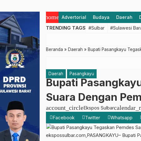
home
Advertorial
Budaya
Daerah
TRENDING TAGS
#Sulbar
#Sulawesi Bar
Beranda
»
Daerah
»
Bupati Pasangkayu Tegas
Daerah
Pasangkayu
Bupati Pasangkay
Suara Dengan Pe
account_circle
calendar_
Ekspos Sulbar
Facebook
Twitter
Whatsapp
ekspossulbar.com,PASANGKAYU– Bupati Pas