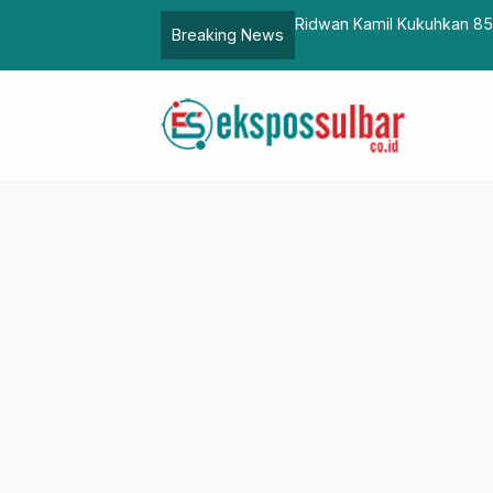
 Ilegal di Bonehau Dibongkar Polresta
Ridwan Kamil Kukuhkan 85
Breaking News