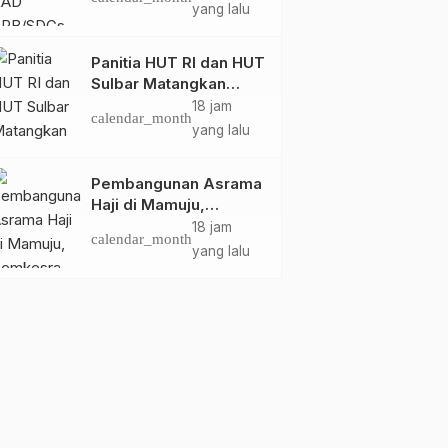
Pembangunan
yang lalu
Berkelanjutan Sulawesi
Barat
Panitia HUT RI dan HUT
Sulbar Matangkan
Persiapan, Berbagai
18 jam
calendar_month
Lomba Akan
yang lalu
Dilaksanakan Pemprov
Sulbar
Pembangunan Asrama
Haji di Mamuju,
Pemkesra dan
18 jam
calendar_month
Kementerian Haji
yang lalu
Sulbar Tinjau Lokasi