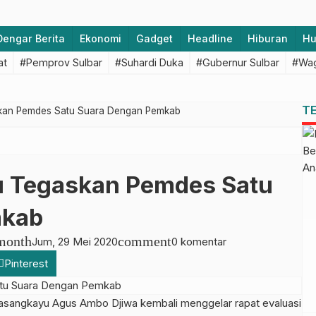
Dengar Berita
Ekonomi
Gadget
Headline
Hiburan
H
at
#Pemprov Sulbar
#Suhardi Duka
#Gubernur Sulbar
#Wag
T
kan Pemdes Satu Suara Dengan Pemkab
u Tegaskan Pemdes Satu
mkab
month
comment
Jum, 29 Mei 2020
0 komentar
Pinterest
angkayu Agus Ambo Djiwa kembali menggelar rapat evaluasi