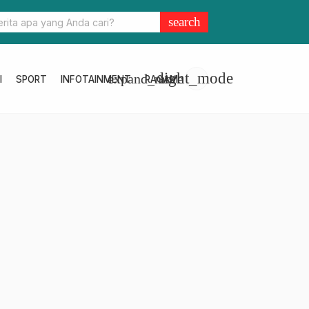
i Empat Pilar, Menguatkan Perekonomian Nelayan Daerah
search
light_mode
expand_more
I
SPORT
INFOTAINMENT
RAGAM