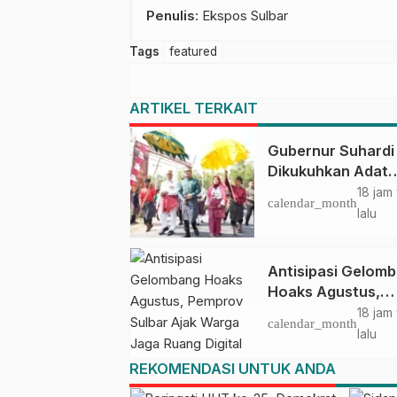
Penulis
: Ekspos Sulbar
Tags
featured
ARTIKEL TERKAIT
Gubernur Suhardi
Dikukuhkan Adat
Balanipa, Raih Gel
18 jam
calendar_month
Sulo Tappidena
lalu
Antisipasi Gelom
Hoaks Agustus,
Pemprov Sulbar A
18 jam
calendar_month
Warga Jaga Ruan
lalu
Digital
REKOMENDASI UNTUK ANDA