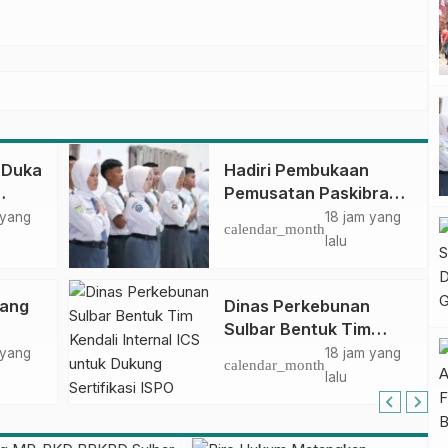
 Duka
Hadiri Pembukaan
Pemusatan Paskibraka
ar
Provinsi, Murdanil: Ini
 yang
18 jam yang
calendar_month
Membentuk Karakter
lalu
Hingga Kedisiplinannya
bang
Dinas Perkebunan
Sulbar Bentuk Tim
jak
Kendali Internal ICS
 yang
18 jam yang
calendar_month
g
untuk Dukung
lalu
Sertifikasi ISPO
Pekebun di
Pasangkayu