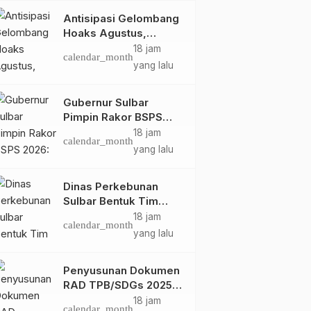
Antisipasi Gelombang
Hoaks Agustus,
Pemprov Sulbar Ajak
18 jam
calendar_month
Warga Jaga Ruang
yang lalu
Digital
Gubernur Sulbar
Pimpin Rakor BSPS
Daerah
Majene
Ragam
Peringati HUT ke-25,
Sidang MP-PKD BPKPD
2026: Mamuju dan
18 jam
calendar_month
Pasangkayu Masih Nol
Demokrat Majene Gelar
Sulbar, Fokus Ganti Rugi
yang lalu
Realisasi dari Kuota
Bakti Sosial “Langit Biru
Aset Daerah dan
Jum, 17 Jul
Sen, 15 Sep
calendar_month
calendar_month
5.250 Unit
Indonesia Asri” di
Kekurangan Volume
2026
2025
Dinas Perkebunan
Stadion Prasamya
Pekerjaan
Sulbar Bentuk Tim
Kendali Internal ICS
18 jam
calendar_month
untuk Dukung
yang lalu
Sertifikasi ISPO
Pekebun di
Penyusunan Dokumen
Pasangkayu
RAD TPB/SDGs 2025–
2029 Perkuat Arah
18 jam
calendar_month