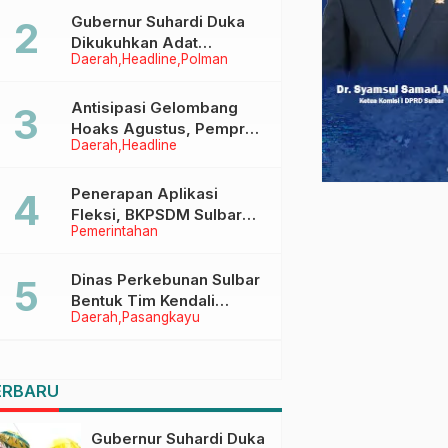
Menggapai Cita-Cita
Gubernur Suhardi Duka
Dikukuhkan Adat
Daerah
Headline
Polman
Balanipa, Raih Gelar Sulo
Tappidena
Antisipasi Gelombang
Hoaks Agustus, Pemprov
Daerah
Headline
Sulbar Ajak Warga Jaga
Ruang Digital
Penerapan Aplikasi
Fleksi, BKPSDM Sulbar
Pemerintahan
Dorong Transformasi
Digital Sistem Kehadiran
ASN
Dinas Perkebunan Sulbar
Bentuk Tim Kendali
Daerah
Pasangkayu
Internal ICS untuk Dukung
Sertifikasi ISPO Pekebun
di Pasangkayu
ERBARU
Gubernur Suhardi Duka