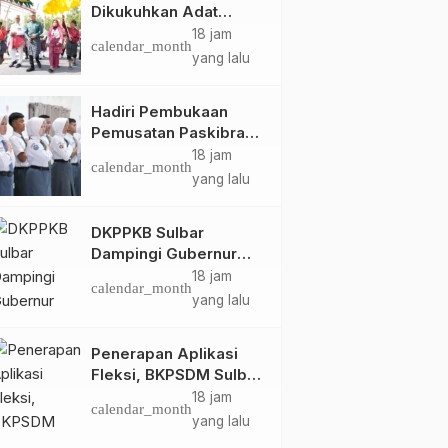
Dikukuhkan Adat
Balanipa, Raih Gelar
18 jam
calendar_month
Sulo Tappidena
yang lalu
Hadiri Pembukaan
Pemusatan Paskibraka
Provinsi, Murdanil: Ini
18 jam
calendar_month
Membentuk Karakter
yang lalu
Hingga Kedisiplinannya
DKPPKB Sulbar
Dampingi Gubernur
Terima Audiensi
18 jam
calendar_month
Kepala Rumah Sakit
yang lalu
TK. III Punggawa
Malolo
Penerapan Aplikasi
Fleksi, BKPSDM Sulbar
Dorong Transformasi
18 jam
calendar_month
Digital Sistem
yang lalu
Kehadiran ASN