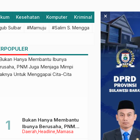
×
ukum
Kesehatan
Komputer
Kriminal
Lifestyle
Majen
ub Sulbar
#Mamuju
#Salim S. Mengga
#featured
#Polda S
ERPOPULER
Bukan Hanya Membantu
Ibunya Berusaha, PNM
Daerah
Headline
Mamasa
Juga Menjaga Mimpi
Anaknya Untuk