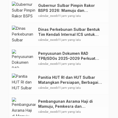
Gubernur Sulbar Pimpin Rakor
BSPS 2026: Mamuju dan
Pasangkayu Masih Nol Realisasi
calendar_month
11 jam yang lalu
dari Kuota 5.250 Unit
Dinas Perkebunan Sulbar Bentuk
Tim Kendali Internal ICS untuk
Dukung Sertifikasi ISPO Pekebun di
calendar_month
11 jam yang lalu
Pasangkayu
Penyusunan Dokumen RAD
TPB/SDGs 2025–2029 Perkuat
Arah Pembangunan Berkelanjutan
calendar_month
11 jam yang lalu
Sulawesi Barat
Panitia HUT RI dan HUT Sulbar
Matangkan Persiapan, Berbagai
Lomba Akan Dilaksanakan Pemprov
calendar_month
11 jam yang lalu
Sulbar
Pembangunan Asrama Haji di
Mamuju, Pemkesra dan
Kementerian Haji Sulbar Tinjau
calendar_month
11 jam yang lalu
Lokasi