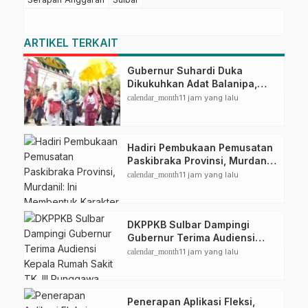
ARTIKEL TERKAIT
Gubernur Suhardi Duka
Dikukuhkan Adat Balanipa,
Raih Gelar Sulo Tappidena
calendar_month
11 jam yang lalu
Hadiri Pembukaan Pemusatan
Paskibraka Provinsi, Murdanil:
Ini Membentuk Karakter
calendar_month
11 jam yang lalu
Hingga Kedisiplinannya
DKPPKB Sulbar Dampingi
Gubernur Terima Audiensi
Kepala Rumah Sakit TK. III
calendar_month
11 jam yang lalu
Punggawa Malolo
Penerapan Aplikasi Fleksi,