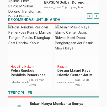
BKPSDM Sulbar Dorong
Transformasi Digital Sistem
calendar_month
11 jam yang lalu
Kehadiran ASN
REKOMENDASI UNTUK ANDA
Headline
Hukum
Ragam
R
PD
Polisi Ringkus
Desain Masjid Raya
R
ja
Residivis Pemerkosa
Islamic Center Jatim,
P
Kurir di Mamuju
Ridwan Kamil Dapat
O
21
Sel, 24 Mar
Sab, 13 Mei
ca
calendar_month
calendar_month
Tengah, Pelaku
Penghargaan Jer
2026
2023
Ditangkap Saat
Basuki Mawa Beya
TERPOPULER
Hendak Kabur
Bukan Hanya Membantu Ibunya