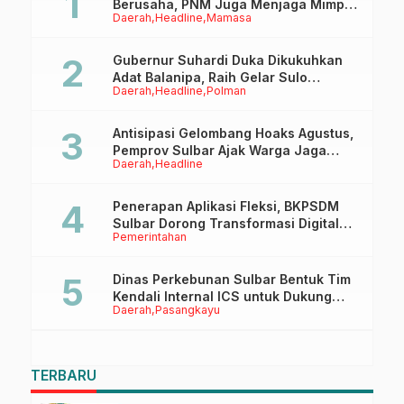
Berusaha, PNM Juga Menjaga Mimpi
Daerah
Headline
Mamasa
Anaknya Untuk Menggapai Cita-Cita
Gubernur Suhardi Duka Dikukuhkan
Adat Balanipa, Raih Gelar Sulo
Daerah
Headline
Polman
Tappidena
Antisipasi Gelombang Hoaks Agustus,
Pemprov Sulbar Ajak Warga Jaga
Daerah
Headline
Ruang Digital
Penerapan Aplikasi Fleksi, BKPSDM
Sulbar Dorong Transformasi Digital
Pemerintahan
Sistem Kehadiran ASN
Dinas Perkebunan Sulbar Bentuk Tim
Kendali Internal ICS untuk Dukung
Daerah
Pasangkayu
Sertifikasi ISPO Pekebun di
Pasangkayu
TERBARU