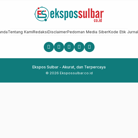
anda
Tentang Kami
Redaksi
Disclaimer
Pedoman Media Siber
Kode Etik Jurnal
Ekspos Sulbar - Akurat, dan Terpercaya
© 2026 Ekspossulbar.co.id