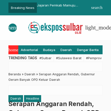
SI Sulbar Digelar,
Jajaran Pemkab Mamuju
Target Delapan Kur
search
Breaking News
AMSI Mitra
Percepat Bayar Zakat
Pasangkayu Perku
baran Informasi
menu
light_mod
home
Advertorial
Budaya
Daerah
Dengar Berita
Eko
TRENDING TAGS
#Sulbar
#Sulawesi Barat
#Pemprov Sulba
Beranda
»
Daerah
»
Serapan Anggaran Rendah, Gubernur
Geram Banyak OPD Keluar Daerah
Daerah
Headline
Serapan Anggaran Rendah,