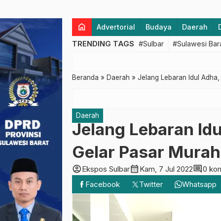
home
Advertorial
Budaya
Daerah
TRENDING TAGS
#Sulbar
#Sulawesi Bar
Beranda
»
Daerah
»
Jelang Lebaran Idul Adha
Daerah
Jelang Lebaran Id
Gelar Pasar Murah
account_circle
calendar_month
comment
Ekspos Sulbar
Kam, 7 Jul 2022
0 ko
Facebook
Twitter
Whatsapp