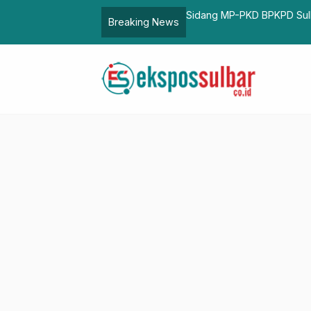
res Majene Imbau Ikuti Prosedur
Sidang MP-PKD BPKPD Sulb
Breaking News
Volume Pekerjaan