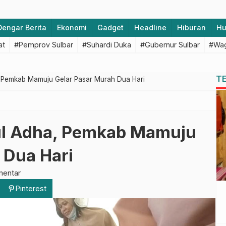
Dengar Berita
Ekonomi
Gadget
Headline
Hiburan
H
at
#Pemprov Sulbar
#Suhardi Duka
#Gubernur Sulbar
#Wag
T
, Pemkab Mamuju Gelar Pasar Murah Dua Hari
ul Adha, Pemkab Mamuju
 Dua Hari
mentar
Pinterest