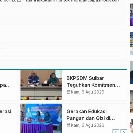
u
BKPSDM Sulbar
apan
Teguhkan Komitmen
ncak
Pengembangan
calendar_month
Kam, 6 Agu 2026
gan
Kompetensi ASN
melalui
erasi
Gerakan Edukasi
Penandatanganan
Pangan dan Gizi di
Perjanjian Tugas
Mamasa: Tingkatkan
calendar_month
Belajar 2026
Kam, 6 Agu 2026
Pengetahuan dan