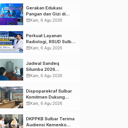
Kolaborasi Strategis
Gerakan Edukasi
Bersama Sky World
Pangan dan Gizi di
TMII
Mamasa: Tingkatkan
calendar_month
Kam, 6 Agu 2026
Pengetahuan dan
Keterampilan Keluarga
Perkuat Layanan
dalam Pemenuhan Gizi
Radiologi, RSUD Sulbar
Sambut Kembali dr. Iis
calendar_month
Kam, 6 Agu 2026
Imelda, Sp.Rad
Jadwal Sandeq
Silumba 2026
Disesuaikan,
calendar_month
Kam, 6 Agu 2026
Dispoparekraf Sulbar
Pastikan Persiapan
Dispoparekraf Sulbar
Tetap Dimatangkan
Komitmen Dukung
Penyusunan RAD
calendar_month
Kam, 6 Agu 2026
TPB/SDGs Sulawesi
Barat
DKPPKB Sulbar Terima
Audiensi Kemenko