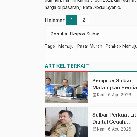
harga di pasaran,” kata Abdul Syahid.
Halaman
1
2
Penulis
: Ekspos Sulbar
Tags
Mamuju
Pasar Murah
Pemkab Mamuj
ARTIKEL TERKAIT
Pemprov Sulbar
Matangkan Persi
HUT Ke-81 RI, Pu
calendar_month
Kam, 6 Agu 2026
Upacara di Lapan
Ahmad Kirang
Sulbar Perkuat Lit
Digital Cegah
Kejahatan Love
calendar_month
Kam, 6 Agu 2026
Scamming