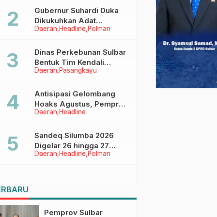
Menggapai Cita-Cita
Gubernur Suhardi Duka
Dikukuhkan Adat
Daerah
Headline
Polman
Balanipa, Raih Gelar Sulo
Tappidena
Dinas Perkebunan Sulbar
Bentuk Tim Kendali
Daerah
Pasangkayu
Internal ICS untuk Dukung
Sertifikasi ISPO Pekebun
di Pasangkayu
Antisipasi Gelombang
Hoaks Agustus, Pemprov
Daerah
Headline
Sulbar Ajak Warga Jaga
Ruang Digital
Sandeq Silumba 2026
Digelar 26 hingga 27
Daerah
Headline
Polman
September, Rangkaian
HUT Sulbar
ERBARU
Pemprov Sulbar