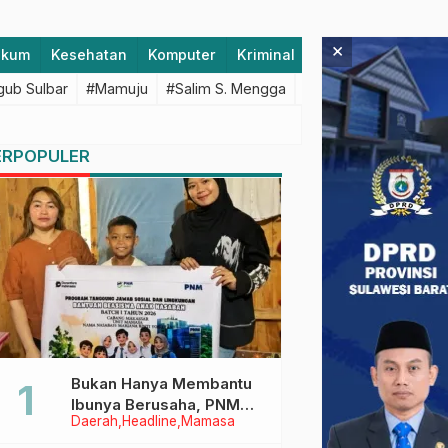
×
ukum
Kesehatan
Komputer
Kriminal
Lifestyle
Majen
ub Sulbar
#Mamuju
#Salim S. Mengga
#featured
#Polda S
ERPOPULER
Bukan Hanya Membantu
Ibunya Berusaha, PNM
Daerah
Headline
Mamasa
Juga Menjaga Mimpi
Anaknya Untuk