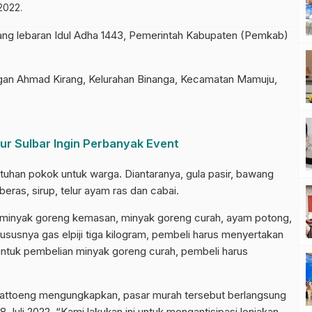
2022.
 lebaran Idul Adha 1443, Pemerintah Kabupaten (Pemkab)
ngan Ahmad Kirang, Kelurahan Binanga, Kecamatan Mamuju,
ur Sulbar Ingin Perbanyak Event
uhan pokok untuk warga. Diantaranya, gula pasir, bawang
eras, sirup, telur ayam ras dan cabai.
an minyak goreng kemasan, minyak goreng curah, ayam potong,
Khususnya gas elpiji tiga kilogram, pembeli harus menyertakan
untuk pembelian minyak goreng curah, pembeli harus
attoeng mengungkapkan, pasar murah tersebut berlangsung
 8 Juli 2022. “Kami lakukan ini untuk mengantisipasi lonjakan