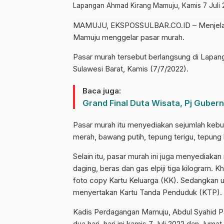
Lapangan Ahmad Kirang Mamuju, Kamis 7 Juli 
MAMUJU, EKSPOSSULBAR.CO.ID – Menjelang
Mamuju menggelar pasar murah.
Pasar murah tersebut berlangsung di Lapa
Sulawesi Barat, Kamis (7/7/2022).
Baca juga:
Grand Final Duta Wisata, Pj Gubern
Pasar murah itu menyediakan sejumlah kebut
merah, bawang putih, tepung terigu, tepung b
Selain itu, pasar murah ini juga menyediak
daging, beras dan gas elpiji tiga kilogram. 
foto copy Kartu Keluarga (KK). Sedangkan 
menyertakan Kartu Tanda Penduduk (KTP).
Kadis Perdagangan Mamuju, Abdul Syahid P
dua hari, hari ini kamis 7 Juli 2022 dan Jumat