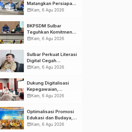
Matangkan Persiapan
HUT Ke-81 RI, Puncak
calendar_month
Kam, 6 Agu 2026
Upacara di Lapangan
Ahmad Kirang
BKPSDM Sulbar
Teguhkan Komitmen
Pengembangan
calendar_month
Kam, 6 Agu 2026
Kompetensi ASN
melalui
Sulbar Perkuat Literasi
Penandatanganan
Digital Cegah
Perjanjian Tugas
Kejahatan Love
calendar_month
Kam, 6 Agu 2026
Belajar 2026
Scamming
Dukung Digitalisasi
Kepegawaian,
DPMPTSP Sulbar Siap
calendar_month
Kam, 6 Agu 2026
Terapkan Aplikasi
FLEKSI ASN
Optimalisasi Promosi
Edukasi dan Budaya,
Anjungan Provinsi
calendar_month
Kam, 6 Agu 2026
Sulawesi Barat Perkuat