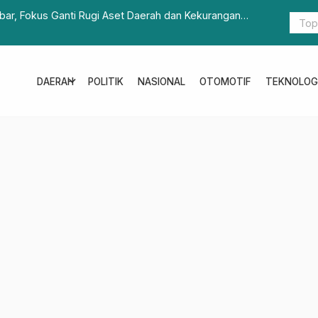
ar, Fokus Ganti Rugi Aset Daerah dan Kekurangan
12.821 Peg
2025
expand_more
DAERAH
POLITIK
NASIONAL
OTOMOTIF
TEKNOLOG