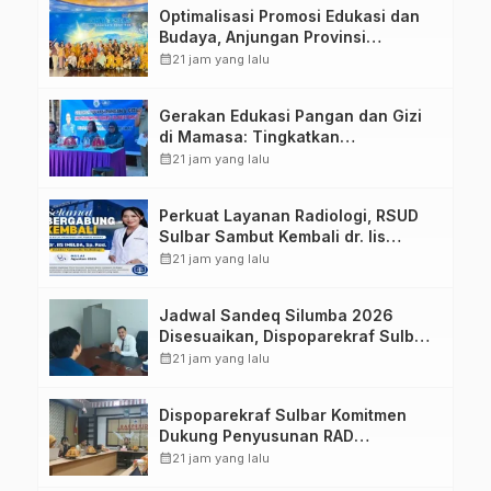
Optimalisasi Promosi Edukasi dan
Budaya, Anjungan Provinsi
Sulawesi Barat Perkuat Kolaborasi
calendar_month
21 jam yang lalu
Strategis Bersama Sky World TMII
Gerakan Edukasi Pangan dan Gizi
di Mamasa: Tingkatkan
Pengetahuan dan Keterampilan
calendar_month
21 jam yang lalu
Keluarga dalam Pemenuhan Gizi
Perkuat Layanan Radiologi, RSUD
Sulbar Sambut Kembali dr. Iis
Imelda, Sp.Rad
calendar_month
21 jam yang lalu
Jadwal Sandeq Silumba 2026
Disesuaikan, Dispoparekraf Sulbar
Pastikan Persiapan Tetap
calendar_month
21 jam yang lalu
Dimatangkan
Dispoparekraf Sulbar Komitmen
Dukung Penyusunan RAD
TPB/SDGs Sulawesi Barat
calendar_month
21 jam yang lalu