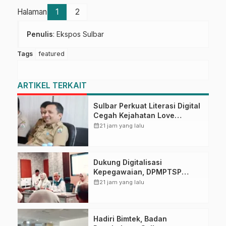
Halaman
1
2
Penulis
: Ekspos Sulbar
Tags
featured
ARTIKEL TERKAIT
Sulbar Perkuat Literasi Digital
Cegah Kejahatan Love
Scamming
calendar_month
21 jam yang lalu
Dukung Digitalisasi
Kepegawaian, DPMPTSP
Sulbar Siap Terapkan Aplikasi
calendar_month
21 jam yang lalu
FLEKSI ASN
Hadiri Bimtek, Badan