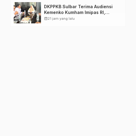
DKPPKB Sulbar Terima Audiensi
Kemenko Kumham Imipas RI,
Perkuat Pelayanan Kesehatan bagi
calendar_month
21 jam yang lalu
Kelompok Rentan