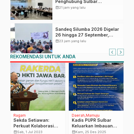
Penghubung Sulbar
Tingkatkan Kompetensi ASN
calendar_month
21 jam yang lalu
dalam Pelaporan SPT Masa
PPN Gunakan Aplikasi Coretax
Sandeq Silumba 2026 Digelar
26 hingga 27 September,
Rangkaian HUT Sulbar
calendar_month
23 jam yang lalu
REKOMENDASI UNTUK ANDA
Ragam
Daerah
Mamuju
H
Sekda Setiawan:
Kadis PUPR Sulbar
W
Perkuat Kolaborasi
Keluarkan Imbauan
K
dan Sinergi
Teknis Infrastruktur
T
calendar_month
calendar_month
calendar_month
Sab, 1 Jul 2023
Kam, 25 Des 2025