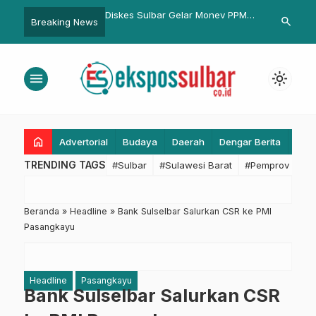
kes Sulbar Gelar Monev PPM
Gubernur Suhardi Duka: Maulid
Rekom
search
Breaking News
 Tingkat Provinsi, Perkuat
Nabi di Salabose Bukti Harmoni
Menga
ergi Menuju Eliminasi TBC
Agama dan Budaya Mandar
Publik
30
menu
light_mode
home
Advertorial
Budaya
Daerah
Dengar Berita
Eko
TRENDING TAGS
#Sulbar
#Sulawesi Barat
#Pemprov Sulba
Beranda
»
Headline
»
Bank Sulselbar Salurkan CSR ke PMI
Pasangkayu
Headline
Pasangkayu
Bank Sulselbar Salurkan CSR