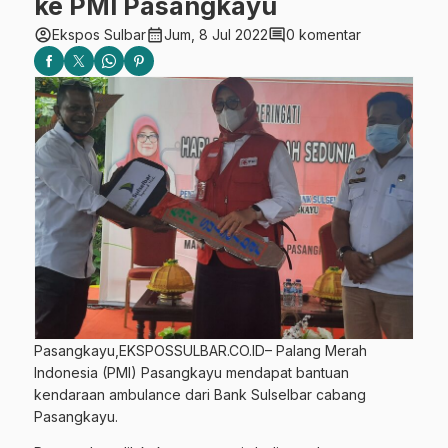
ke PMI Pasangkayu
account_circle
calendar_month
comment
Ekspos Sulbar
Jum, 8 Jul 2022
0 komentar
Pasangkayu,EKSPOSSULBAR.CO.ID– Palang Merah
Indonesia (PMI) Pasangkayu mendapat bantuan
kendaraan ambulance dari Bank Sulselbar cabang
Pasangkayu.