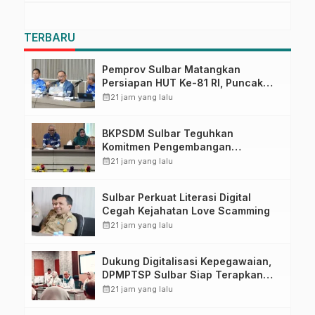
TERBARU
Pemprov Sulbar Matangkan
Persiapan HUT Ke-81 RI, Puncak
Upacara di Lapangan Ahmad
calendar_month
21 jam yang lalu
Kirang
BKPSDM Sulbar Teguhkan
Komitmen Pengembangan
Kompetensi ASN melalui
calendar_month
21 jam yang lalu
Penandatanganan Perjanjian
Tugas Belajar 2026
Sulbar Perkuat Literasi Digital
Cegah Kejahatan Love Scamming
calendar_month
21 jam yang lalu
Dukung Digitalisasi Kepegawaian,
DPMPTSP Sulbar Siap Terapkan
Aplikasi FLEKSI ASN
calendar_month
21 jam yang lalu