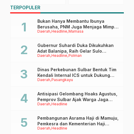
Kembangkan
Jelang Natal dan
P
TERPOPULER
Pertanian Jawa Barat
Tahun Baru
P
P
y
Bukan Hanya Membantu Ibunya
Berusaha, PNM Juga Menjaga Mimpi
Daerah
Headline
Mamasa
Anaknya Untuk Menggapai Cita-Cita
Gubernur Suhardi Duka Dikukuhkan
Adat Balanipa, Raih Gelar Sulo
Daerah
Headline
Polman
Tappidena
Dinas Perkebunan Sulbar Bentuk Tim
Kendali Internal ICS untuk Dukung
Daerah
Pasangkayu
Sertifikasi ISPO Pekebun di
Pasangkayu
Antisipasi Gelombang Hoaks Agustus,
Pemprov Sulbar Ajak Warga Jaga
Daerah
Headline
Ruang Digital
Pembangunan Asrama Haji di Mamuju,
Pemkesra dan Kementerian Haji
Daerah
Headline
Sulbar Tinjau Lokasi