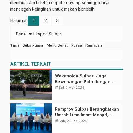
membuat Anda lebih cepat kenyang sehingga bisa
mencegah keinginan untuk makan berlebih.
Halaman
1
2
3
Penulis
: Ekspos Sulbar
Tags
Buka Puasa
Menu Sehat
Puasa
Ramadan
ARTIKEL TERKAIT
Wakapolda Sulbar: Jaga
Kewenangan Polri dengan
Pelayanan Terbaik di Bulan
calendar_month
Sel, 3 Mar 2026
Ramadan
Pemprov Sulbar Berangkatkan
Umroh Lima Imam Masjid,
Komitmen Pemprov Melayani
calendar_month
Sab, 21 Feb 2026
Masyarakat