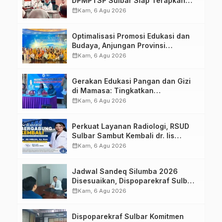
DPMPTSP Sulbar Siap Terapkan
Aplikasi FLEKSI ASN
calendar_month
Kam, 6 Agu 2026
Optimalisasi Promosi Edukasi dan
Budaya, Anjungan Provinsi
Sulawesi Barat Perkuat Kolaborasi
calendar_month
Kam, 6 Agu 2026
Strategis Bersama Sky World TMII
Gerakan Edukasi Pangan dan Gizi
di Mamasa: Tingkatkan
Pengetahuan dan Keterampilan
calendar_month
Kam, 6 Agu 2026
Keluarga dalam Pemenuhan Gizi
Perkuat Layanan Radiologi, RSUD
Sulbar Sambut Kembali dr. Iis
Imelda, Sp.Rad
calendar_month
Kam, 6 Agu 2026
Jadwal Sandeq Silumba 2026
Disesuaikan, Dispoparekraf Sulbar
Pastikan Persiapan Tetap
calendar_month
Kam, 6 Agu 2026
Dimatangkan
Dispoparekraf Sulbar Komitmen