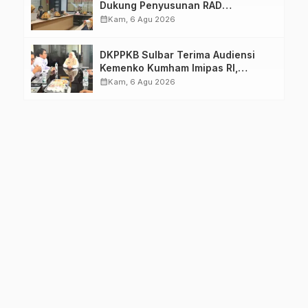
Dukung Penyusunan RAD
TPB/SDGs Sulawesi Barat
calendar_month
Kam, 6 Agu 2026
DKPPKB Sulbar Terima Audiensi
Kemenko Kumham Imipas RI,
Perkuat Pelayanan Kesehatan bagi
calendar_month
Kam, 6 Agu 2026
Kelompok Rentan