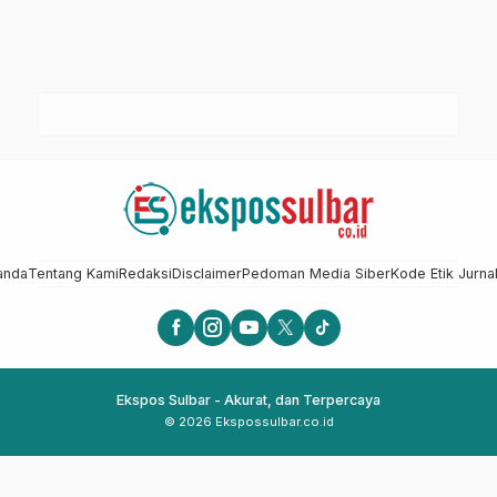
anda
Tentang Kami
Redaksi
Disclaimer
Pedoman Media Siber
Kode Etik Jurnal
Ekspos Sulbar - Akurat, dan Terpercaya
© 2026 Ekspossulbar.co.id