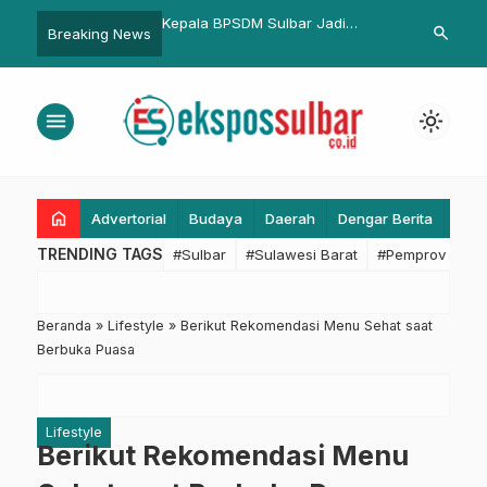
SDM Sulbar Jadi
Bupati Pasangkayu Tegaskan Gaji
Bapperida Su
search
Breaking News
…
eminar Rancangan Aksi
Perangkat Desa Segera Naik
Pemanfaatan
 PKA Angkatan I
Wujudkan P
emprov Sulbar
Berbasis Dat
menu
light_mode
home
Advertorial
Budaya
Daerah
Dengar Berita
Eko
TRENDING TAGS
#Sulbar
#Sulawesi Barat
#Pemprov Sulba
Beranda
»
Lifestyle
»
Berikut Rekomendasi Menu Sehat saat
Berbuka Puasa
Lifestyle
Berikut Rekomendasi Menu