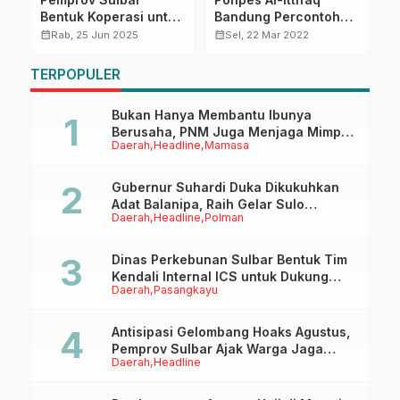
Bentuk Koperasi untuk
Bandung Percontohan
G
ASN, Kelola Mini
Nasional Digitalisasi
L
calendar_month
calendar_month
calendar_month
Rab, 25 Jun 2025
Sel, 22 Mar 2022
18
Market hingga Klinik
Pertanian
S
P
TERPOPULER
P
Bukan Hanya Membantu Ibunya
Berusaha, PNM Juga Menjaga Mimpi
Daerah
Headline
Mamasa
Anaknya Untuk Menggapai Cita-Cita
Gubernur Suhardi Duka Dikukuhkan
Adat Balanipa, Raih Gelar Sulo
Daerah
Headline
Polman
Tappidena
Dinas Perkebunan Sulbar Bentuk Tim
Kendali Internal ICS untuk Dukung
Daerah
Pasangkayu
Sertifikasi ISPO Pekebun di
Pasangkayu
Antisipasi Gelombang Hoaks Agustus,
Pemprov Sulbar Ajak Warga Jaga
Daerah
Headline
Ruang Digital