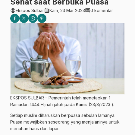
Sehat saat Berbuka Puasa
account_circle
calendar_month
comment
Ekspos Sulbar
Kam, 23 Mar 2023
0 komentar
EKSPOS SULBAR – Pemerintah telah menetapkan 1
Ramadan 1444 Hijriah jatuh pada Kamis (23/3/2023 ).
Setiap muslim diharuskan berpuasa sebulan lamanya.
Puasa mewajibkan seseorang yang menjalaninya untuk
menahan haus dan lapar.