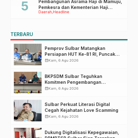
Pembangunan Asrama Haji di Mamuju,
Pemkesra dan Kementerian Haji
Daerah
Headline
Sulbar Tinjau Lokasi
TERBARU
Pemprov Sulbar Matangkan
Persiapan HUT Ke-81 RI, Puncak
Upacara di Lapangan Ahmad
calendar_month
Kam, 6 Agu 2026
Kirang
BKPSDM Sulbar Teguhkan
Komitmen Pengembangan
Kompetensi ASN melalui
calendar_month
Kam, 6 Agu 2026
Penandatanganan Perjanjian
Tugas Belajar 2026
Sulbar Perkuat Literasi Digital
Cegah Kejahatan Love Scamming
calendar_month
Kam, 6 Agu 2026
Dukung Digitalisasi Kepegawaian,