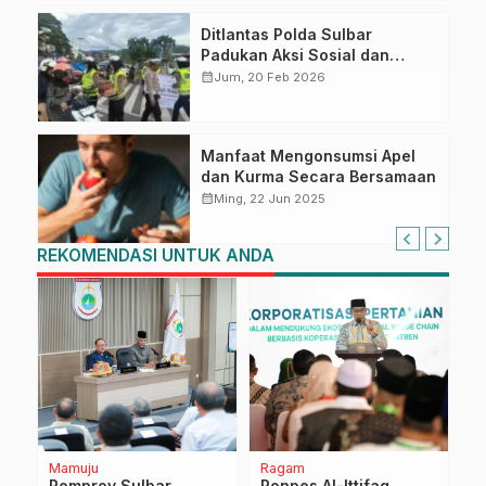
Ditlantas Polda Sulbar
Padukan Aksi Sosial dan
Kampanye Keselamatan dalam
calendar_month
Jum, 20 Feb 2026
Berkah Ramadan
Manfaat Mengonsumsi Apel
dan Kurma Secara Bersamaan
calendar_month
Ming, 22 Jun 2025
REKOMENDASI UNTUK ANDA
Mamuju
Ragam
D
Pemprov Sulbar
Ponpes Al-Ittifaq
I