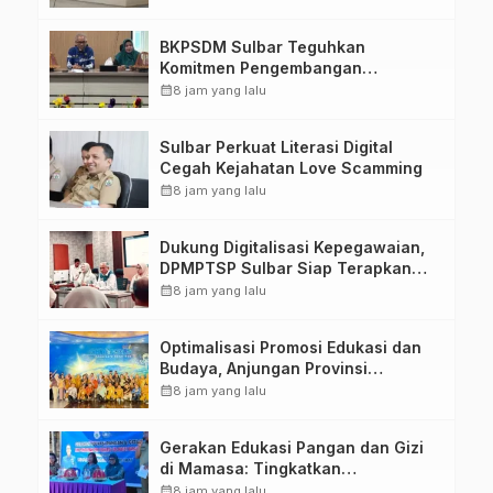
Kirang
BKPSDM Sulbar Teguhkan
Komitmen Pengembangan
Kompetensi ASN melalui
calendar_month
8 jam yang lalu
Penandatanganan Perjanjian
Tugas Belajar 2026
Sulbar Perkuat Literasi Digital
Cegah Kejahatan Love Scamming
calendar_month
8 jam yang lalu
Dukung Digitalisasi Kepegawaian,
DPMPTSP Sulbar Siap Terapkan
Aplikasi FLEKSI ASN
calendar_month
8 jam yang lalu
Optimalisasi Promosi Edukasi dan
Budaya, Anjungan Provinsi
Sulawesi Barat Perkuat Kolaborasi
calendar_month
8 jam yang lalu
Strategis Bersama Sky World TMII
Gerakan Edukasi Pangan dan Gizi
di Mamasa: Tingkatkan
Pengetahuan dan Keterampilan
calendar_month
8 jam yang lalu