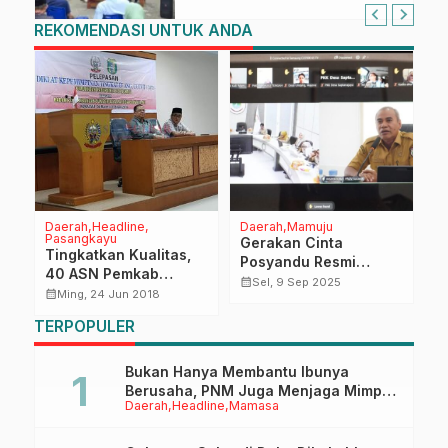
REKOMENDASI UNTUK ANDA
Daerah
Headline
Daerah
Mamuju
D
Pasangkayu
Gerakan Cinta
P
Tingkatkan Kualitas,
Posyandu Resmi
P
40 ASN Pemkab
Dimulai, Sulbar Kejar
I
calendar_month
calendar_month
Sel, 9 Sep 2025
Pasangkayu
calendar_month
Ming, 24 Jun 2018
is
Target SDM Unggul
Tuntaskan Diklatpim IV
dan Penurunan
TERPOPULER
i
Stunting 27,6 Persen
Bukan Hanya Membantu Ibunya
Berusaha, PNM Juga Menjaga Mimpi
Daerah
Headline
Mamasa
Anaknya Untuk Menggapai Cita-Cita