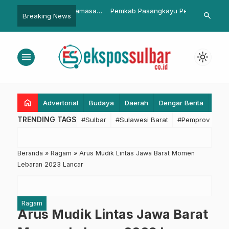
mbaga Adat Mamasa
Pemkab Pasangkayu Peduli
BPBD Sulbar
search
Breaking News
…
pan untuk Polri Jelang
Penderita Kanker di Sarjo
Ketua RAPI D
angkara ke-79
Rencana Kola
Kebencanaa
menu
light_mode
home
Advertorial
Budaya
Daerah
Dengar Berita
Eko
TRENDING TAGS
#Sulbar
#Sulawesi Barat
#Pemprov Sulba
Beranda
»
Ragam
»
Arus Mudik Lintas Jawa Barat Momen
Lebaran 2023 Lancar
Ragam
Arus Mudik Lintas Jawa Barat