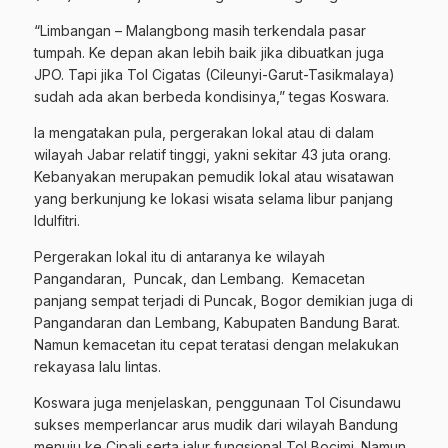
“Limbangan – Malangbong masih terkendala pasar
tumpah. Ke depan akan lebih baik jika dibuatkan juga
JPO. Tapi jika Tol Cigatas (Cileunyi-Garut-Tasikmalaya)
sudah ada akan berbeda kondisinya,” tegas Koswara.
Ia mengatakan pula, pergerakan lokal atau di dalam
wilayah Jabar relatif tinggi, yakni sekitar 43 juta orang.
Kebanyakan merupakan pemudik lokal atau wisatawan
yang berkunjung ke lokasi wisata selama libur panjang
Idulfitri.
Pergerakan lokal itu di antaranya ke wilayah
Pangandaran, Puncak, dan Lembang. Kemacetan
panjang sempat terjadi di Puncak, Bogor demikian juga di
Pangandaran dan Lembang, Kabupaten Bandung Barat.
Namun kemacetan itu cepat teratasi dengan melakukan
rekayasa lalu lintas.
Koswara juga menjelaskan, penggunaan Tol Cisundawu
sukses memperlancar arus mudik dari wilayah Bandung
menuju ke Cipali serta jalur fungsional Tol Bocimi. Namun