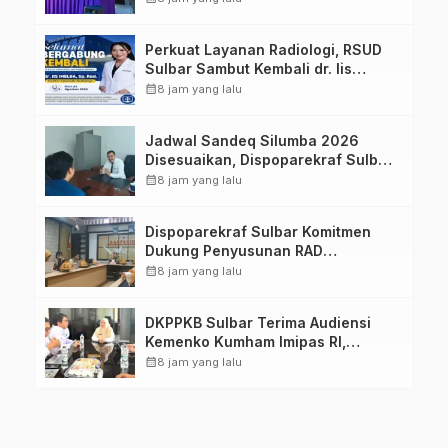
Keluarga dalam Pemenuhan Gizi
Perkuat Layanan Radiologi, RSUD
Sulbar Sambut Kembali dr. Iis
Imelda, Sp.Rad
calendar_month
8 jam yang lalu
Jadwal Sandeq Silumba 2026
Disesuaikan, Dispoparekraf Sulbar
Pastikan Persiapan Tetap
calendar_month
8 jam yang lalu
Dimatangkan
Dispoparekraf Sulbar Komitmen
Dukung Penyusunan RAD
TPB/SDGs Sulawesi Barat
calendar_month
8 jam yang lalu
DKPPKB Sulbar Terima Audiensi
Kemenko Kumham Imipas RI,
Perkuat Pelayanan Kesehatan bagi
calendar_month
8 jam yang lalu
Kelompok Rentan