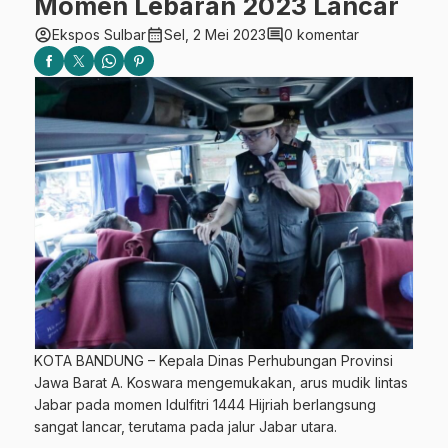
Momen Lebaran 2023 Lancar
account_circle
calendar_month
comment
Ekspos Sulbar
Sel, 2 Mei 2023
0 komentar
KOTA BANDUNG – Kepala Dinas Perhubungan Provinsi
Jawa Barat A. Koswara mengemukakan, arus mudik lintas
Jabar pada momen Idulfitri 1444 Hijriah berlangsung
sangat lancar, terutama pada jalur Jabar utara.