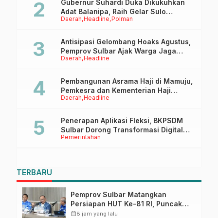
Gubernur Suhardi Duka Dikukuhkan
Adat Balanipa, Raih Gelar Sulo
Daerah
Headline
Polman
Tappidena
Antisipasi Gelombang Hoaks Agustus,
Pemprov Sulbar Ajak Warga Jaga
Daerah
Headline
Ruang Digital
Pembangunan Asrama Haji di Mamuju,
Pemkesra dan Kementerian Haji
Daerah
Headline
Sulbar Tinjau Lokasi
Penerapan Aplikasi Fleksi, BKPSDM
Sulbar Dorong Transformasi Digital
Pemerintahan
Sistem Kehadiran ASN
TERBARU
Pemprov Sulbar Matangkan
Persiapan HUT Ke-81 RI, Puncak
Upacara di Lapangan Ahmad
calendar_month
8 jam yang lalu