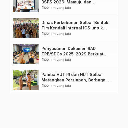
BSPS 2026: Mamuju dan
Pasangkayu Masih Nol Realisasi
calendar_month
22 jam yang lalu
dari Kuota 5.250 Unit
Dinas Perkebunan Sulbar Bentuk
Tim Kendali Internal ICS untuk
Dukung Sertifikasi ISPO Pekebun di
calendar_month
22 jam yang lalu
Pasangkayu
Penyusunan Dokumen RAD
TPB/SDGs 2025–2029 Perkuat
Arah Pembangunan Berkelanjutan
calendar_month
22 jam yang lalu
Sulawesi Barat
Panitia HUT RI dan HUT Sulbar
Matangkan Persiapan, Berbagai
Lomba Akan Dilaksanakan Pemprov
calendar_month
22 jam yang lalu
Sulbar