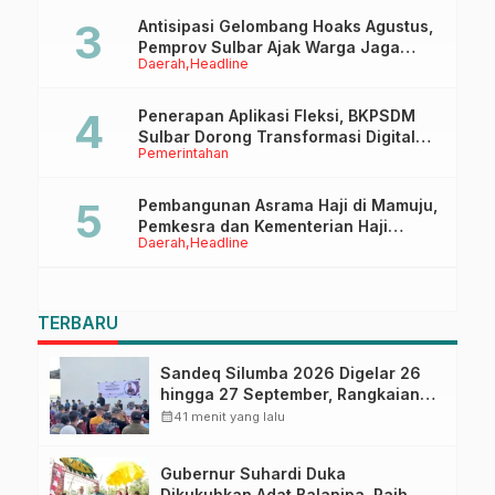
Antisipasi Gelombang Hoaks Agustus,
Pemprov Sulbar Ajak Warga Jaga
Daerah
Headline
Ruang Digital
Penerapan Aplikasi Fleksi, BKPSDM
Sulbar Dorong Transformasi Digital
Pemerintahan
Sistem Kehadiran ASN
Pembangunan Asrama Haji di Mamuju,
Pemkesra dan Kementerian Haji
Daerah
Headline
Sulbar Tinjau Lokasi
TERBARU
Sandeq Silumba 2026 Digelar 26
hingga 27 September, Rangkaian
HUT Sulbar
calendar_month
41 menit yang lalu
Gubernur Suhardi Duka
Dikukuhkan Adat Balanipa, Raih