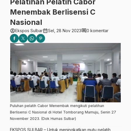
Pelatihan Pelatih Cabor
Menembak Berlisensi C
Nasional
account_circle
calendar_month
comment
Ekspos Sulbar
Sel, 28 Nov 2023
0 komentar
Puluhan pelatih Cabor Menembak mengikuti pelatihan
Berlisensi C Nasional di Hotel Tomborang Mamuju, Senin 27
November 2023. (Dok Humas Sulbar)
EKSPOS SULBAR – Untuk meningkatkan mutu pelatih,