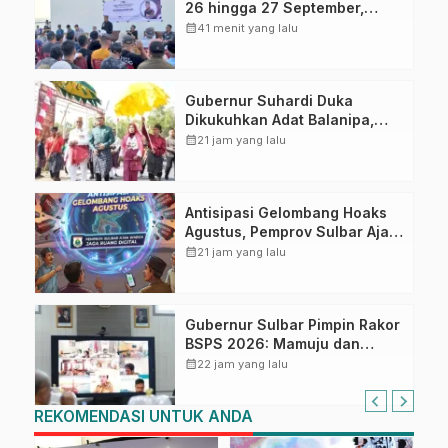
26 hingga 27 September,
Rangkaian HUT Sulbar
calendar_month
41 menit yang lalu
Gubernur Suhardi Duka
Dikukuhkan Adat Balanipa,
Raih Gelar Sulo Tappidena
calendar_month
21 jam yang lalu
Antisipasi Gelombang Hoaks
Agustus, Pemprov Sulbar Ajak
Warga Jaga Ruang Digital
calendar_month
21 jam yang lalu
Gubernur Sulbar Pimpin Rakor
BSPS 2026: Mamuju dan
Pasangkayu Masih Nol
calendar_month
22 jam yang lalu
Realisasi dari Kuota 5.250
Unit
REKOMENDASI UNTUK ANDA