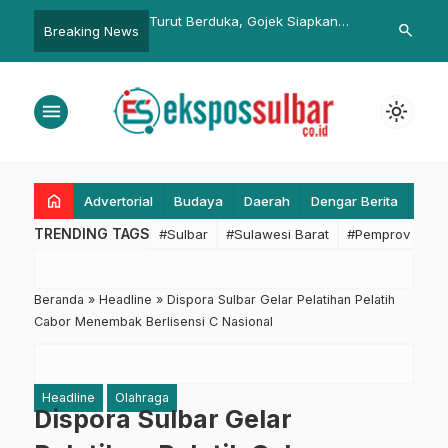
duka, Gojek Siapkan
Dinsos Sulbar Pakai Sistem Desil:
Hadirkan Sol
search
Breaking News
…
buat Keluarga
Pastikan Bansos Hanya untuk
Sulbar Salur
Ojol Terlindas Rantis
Kelompok Miskin dan Rentan
Air Bersih u
Miskin
Mamasa
menu
light_mode
home
Advertorial
Budaya
Daerah
Dengar Berita
Eko
TRENDING TAGS
#Sulbar
#Sulawesi Barat
#Pemprov Sulba
Beranda
»
Headline
»
Dispora Sulbar Gelar Pelatihan Pelatih
Cabor Menembak Berlisensi C Nasional
Headline
Olahraga
Dispora Sulbar Gelar