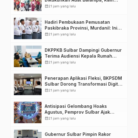
Gelar Sulo Tappidena
calendar_month
21 jam yang lalu
Hadiri Pembukaan Pemusatan
Paskibraka Provinsi, Murdanil: Ini
Membentuk Karakter Hingga
calendar_month
21 jam yang lalu
Kedisiplinannya
DKPPKB Sulbar Dampingi Gubernur
Terima Audiensi Kepala Rumah
Sakit TK. III Punggawa Malolo
calendar_month
21 jam yang lalu
Penerapan Aplikasi Fleksi, BKPSDM
Sulbar Dorong Transformasi Digital
Sistem Kehadiran ASN
calendar_month
21 jam yang lalu
Antisipasi Gelombang Hoaks
Agustus, Pemprov Sulbar Ajak
Warga Jaga Ruang Digital
calendar_month
21 jam yang lalu
Gubernur Sulbar Pimpin Rakor