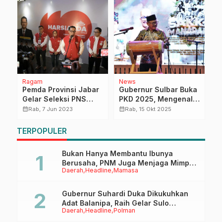
Ragam
News
D
Pemda Provinsi Jabar
Gubernur Sulbar Buka
P
Gelar Seleksi PNS
PKD 2025, Mengenal
S
Berprestasi Inovatif,
Sakka Manarang di
P
calendar_month
calendar_month
calendar_month
Rab, 7 Jun 2023
Rab, 15 Okt 2025
Inspiratif, dan The
Tanah Mandar
B
Future Leader
P
TERPOPULER
G
Bukan Hanya Membantu Ibunya
Berusaha, PNM Juga Menjaga Mimpi
Daerah
Headline
Mamasa
Anaknya Untuk Menggapai Cita-Cita
Gubernur Suhardi Duka Dikukuhkan
Adat Balanipa, Raih Gelar Sulo
Daerah
Headline
Polman
Tappidena