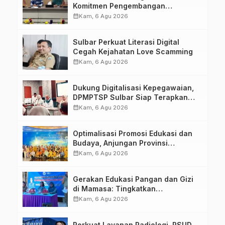
Komitmen Pengembangan
Kompetensi ASN melalui
calendar_month
Kam, 6 Agu 2026
Penandatanganan Perjanjian
Tugas Belajar 2026
Sulbar Perkuat Literasi Digital
Cegah Kejahatan Love Scamming
calendar_month
Kam, 6 Agu 2026
Dukung Digitalisasi Kepegawaian,
DPMPTSP Sulbar Siap Terapkan
Aplikasi FLEKSI ASN
calendar_month
Kam, 6 Agu 2026
Optimalisasi Promosi Edukasi dan
Budaya, Anjungan Provinsi
Sulawesi Barat Perkuat Kolaborasi
calendar_month
Kam, 6 Agu 2026
Strategis Bersama Sky World TMII
Gerakan Edukasi Pangan dan Gizi
di Mamasa: Tingkatkan
Pengetahuan dan Keterampilan
calendar_month
Kam, 6 Agu 2026
Keluarga dalam Pemenuhan Gizi
Perkuat Layanan Radiologi, RSUD