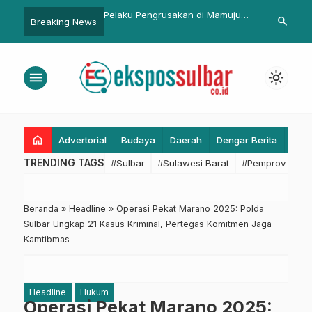
ngrusakan di Mamuju
Pemprov Sulbar Gelar Pasar
Polresta Ma
search
Breaking News
Polisi, Begini Motifnya
Murah untuk Stabilkan Harga
Pembuangan 
Komoditas Pangan
Sungai Anus
menu
light_mode
home
Advertorial
Budaya
Daerah
Dengar Berita
Eko
TRENDING TAGS
#Sulbar
#Sulawesi Barat
#Pemprov Sulba
Beranda
»
Headline
»
Operasi Pekat Marano 2025: Polda
Sulbar Ungkap 21 Kasus Kriminal, Pertegas Komitmen Jaga
Kamtibmas
Headline
Hukum
Operasi Pekat Marano 2025: