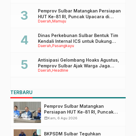
Pemprov Sulbar Matangkan Persiapan
HUT Ke-81 RI, Puncak Upacara di
Daerah
Mamuju
Lapangan Ahmad Kirang
Dinas Perkebunan Sulbar Bentuk Tim
Kendali Internal ICS untuk Dukung
Daerah
Pasangkayu
Sertifikasi ISPO Pekebun di
Pasangkayu
Antisipasi Gelombang Hoaks Agustus,
Pemprov Sulbar Ajak Warga Jaga
Daerah
Headline
Ruang Digital
TERBARU
Pemprov Sulbar Matangkan
Persiapan HUT Ke-81 RI, Puncak
Upacara di Lapangan Ahmad
calendar_month
Kam, 6 Agu 2026
Kirang
BKPSDM Sulbar Teguhkan