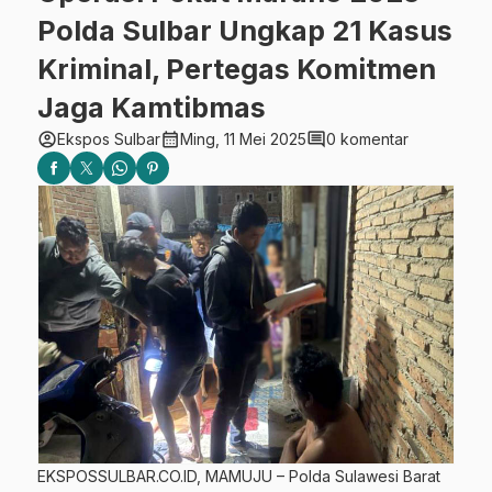
Polda Sulbar Ungkap 21 Kasus
Kriminal, Pertegas Komitmen
Jaga Kamtibmas
account_circle
calendar_month
comment
Ekspos Sulbar
Ming, 11 Mei 2025
0 komentar
EKSPOSSULBAR.CO.ID, MAMUJU – Polda Sulawesi Barat