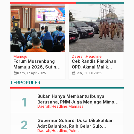
Mamuju
Daerah
Headline
D
Forum Musrenbang
Cek Randis Pimpinan
G
ua
Mamuju 2026, Sutinah
OPD, Akmal Malik
B
Titip Harapan ke
Minta Pelayanan Lebih
P
calendar_month
calendar_month
calendar_month
Kam, 17 Apr 2025
Sen, 11 Jul 2022
Gubernur Sulbar
Dioptimalkan
TERPOPULER
Bukan Hanya Membantu Ibunya
Berusaha, PNM Juga Menjaga Mimpi
Daerah
Headline
Mamasa
Anaknya Untuk Menggapai Cita-Cita
Gubernur Suhardi Duka Dikukuhkan
Adat Balanipa, Raih Gelar Sulo
Daerah
Headline
Polman
Tappidena