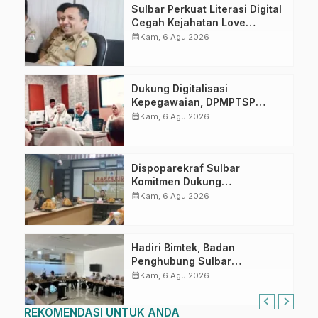
Sulbar Perkuat Literasi Digital
Cegah Kejahatan Love
Scamming
calendar_month
Kam, 6 Agu 2026
Dukung Digitalisasi
Kepegawaian, DPMPTSP
Sulbar Siap Terapkan Aplikasi
calendar_month
Kam, 6 Agu 2026
FLEKSI ASN
Dispoparekraf Sulbar
Komitmen Dukung
Penyusunan RAD TPB/SDGs
calendar_month
Kam, 6 Agu 2026
Sulawesi Barat
Hadiri Bimtek, Badan
Penghubung Sulbar
Tingkatkan Kompetensi ASN
calendar_month
Kam, 6 Agu 2026
dalam Pelaporan SPT Masa
PPN Gunakan Aplikasi Coretax
REKOMENDASI UNTUK ANDA