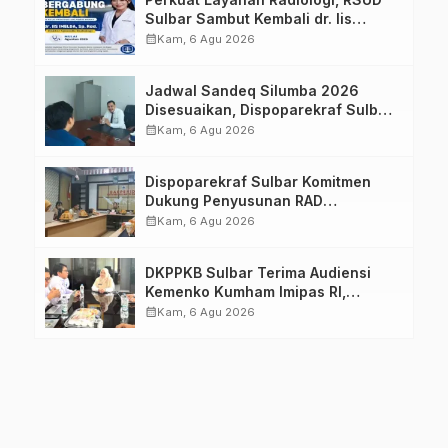
Sulbar Sambut Kembali dr. Iis
Imelda, Sp.Rad
calendar_month
Kam, 6 Agu 2026
Jadwal Sandeq Silumba 2026
Disesuaikan, Dispoparekraf Sulbar
Pastikan Persiapan Tetap
calendar_month
Kam, 6 Agu 2026
Dimatangkan
Dispoparekraf Sulbar Komitmen
Dukung Penyusunan RAD
TPB/SDGs Sulawesi Barat
calendar_month
Kam, 6 Agu 2026
DKPPKB Sulbar Terima Audiensi
Kemenko Kumham Imipas RI,
Perkuat Pelayanan Kesehatan bagi
calendar_month
Kam, 6 Agu 2026
Kelompok Rentan