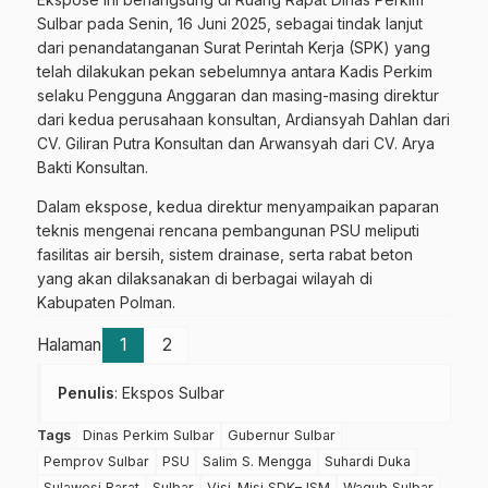
Sulbar pada Senin, 16 Juni 2025, sebagai tindak lanjut
dari penandatanganan Surat Perintah Kerja (SPK) yang
telah dilakukan pekan sebelumnya antara Kadis Perkim
selaku Pengguna Anggaran dan masing-masing direktur
dari kedua perusahaan konsultan, Ardiansyah Dahlan dari
CV. Giliran Putra Konsultan dan Arwansyah dari CV. Arya
Bakti Konsultan.
Dalam ekspose, kedua direktur menyampaikan paparan
teknis mengenai rencana pembangunan PSU meliputi
fasilitas air bersih, sistem drainase, serta rabat beton
yang akan dilaksanakan di berbagai wilayah di
Kabupaten Polman.
Halaman
1
2
Penulis
: Ekspos Sulbar
Tags
Dinas Perkim Sulbar
Gubernur Sulbar
Pemprov Sulbar
PSU
Salim S. Mengga
Suhardi Duka
Sulawesi Barat
Sulbar
Visi-Misi SDK–JSM
Wagub Sulbar