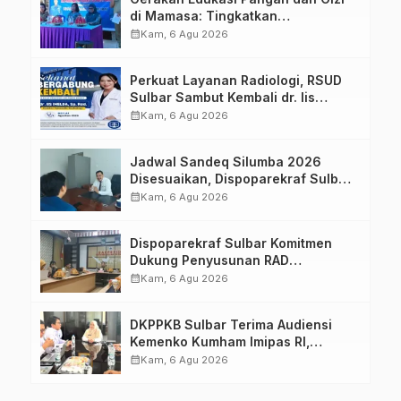
di Mamasa: Tingkatkan
Pengetahuan dan Keterampilan
calendar_month
Kam, 6 Agu 2026
Keluarga dalam Pemenuhan Gizi
Perkuat Layanan Radiologi, RSUD
Sulbar Sambut Kembali dr. Iis
Imelda, Sp.Rad
calendar_month
Kam, 6 Agu 2026
Jadwal Sandeq Silumba 2026
Disesuaikan, Dispoparekraf Sulbar
Pastikan Persiapan Tetap
calendar_month
Kam, 6 Agu 2026
Dimatangkan
Dispoparekraf Sulbar Komitmen
Dukung Penyusunan RAD
TPB/SDGs Sulawesi Barat
calendar_month
Kam, 6 Agu 2026
DKPPKB Sulbar Terima Audiensi
Kemenko Kumham Imipas RI,
Perkuat Pelayanan Kesehatan bagi
calendar_month
Kam, 6 Agu 2026
Kelompok Rentan