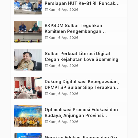
Persiapan HUT Ke-81 RI, Puncak
Upacara di Lapangan Ahmad
calendar_month
Kam, 6 Agu 2026
Kirang
BKPSDM Sulbar Teguhkan
Komitmen Pengembangan
Kompetensi ASN melalui
calendar_month
Kam, 6 Agu 2026
Penandatanganan Perjanjian
Tugas Belajar 2026
Sulbar Perkuat Literasi Digital
Cegah Kejahatan Love Scamming
calendar_month
Kam, 6 Agu 2026
Dukung Digitalisasi Kepegawaian,
DPMPTSP Sulbar Siap Terapkan
Aplikasi FLEKSI ASN
calendar_month
Kam, 6 Agu 2026
Optimalisasi Promosi Edukasi dan
Budaya, Anjungan Provinsi
Sulawesi Barat Perkuat Kolaborasi
calendar_month
Kam, 6 Agu 2026
Strategis Bersama Sky World TMII
Gerakan Edukasi Pangan dan Gizi