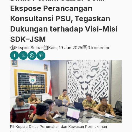
Ekspose Perancangan
Konsultansi PSU, Tegaskan
Dukungan terhadap Visi-Misi
SDK–JSM
account_circle
calendar_month
comment
Ekspos Sulbar
Kam, 19 Jun 2025
0 komentar
Plt Kepala Dinas Perumahan dan Kawasan Permukiman