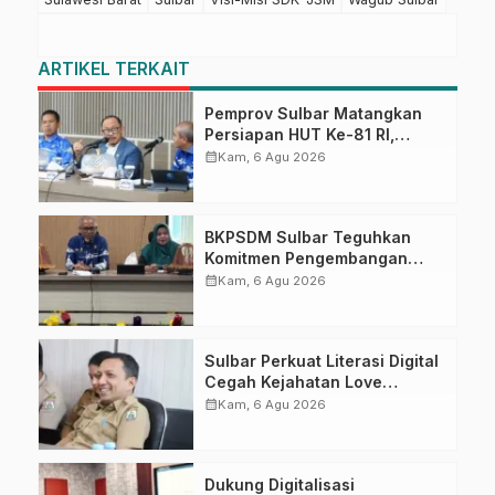
ARTIKEL TERKAIT
Pemprov Sulbar Matangkan
Persiapan HUT Ke-81 RI,
Puncak Upacara di Lapangan
calendar_month
Kam, 6 Agu 2026
Ahmad Kirang
BKPSDM Sulbar Teguhkan
Komitmen Pengembangan
Kompetensi ASN melalui
calendar_month
Kam, 6 Agu 2026
Penandatanganan Perjanjian
Tugas Belajar 2026
Sulbar Perkuat Literasi Digital
Cegah Kejahatan Love
Scamming
calendar_month
Kam, 6 Agu 2026
Dukung Digitalisasi