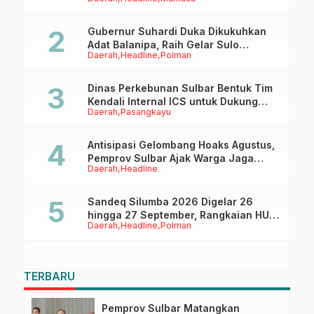
Anaknya Untuk Menggapai Cita-Cita
Gubernur Suhardi Duka Dikukuhkan
Adat Balanipa, Raih Gelar Sulo
Daerah
Headline
Polman
Tappidena
Dinas Perkebunan Sulbar Bentuk Tim
Kendali Internal ICS untuk Dukung
Daerah
Pasangkayu
Sertifikasi ISPO Pekebun di
Pasangkayu
Antisipasi Gelombang Hoaks Agustus,
Pemprov Sulbar Ajak Warga Jaga
Daerah
Headline
Ruang Digital
Sandeq Silumba 2026 Digelar 26
hingga 27 September, Rangkaian HUT
Daerah
Headline
Polman
Sulbar
TERBARU
Pemprov Sulbar Matangkan