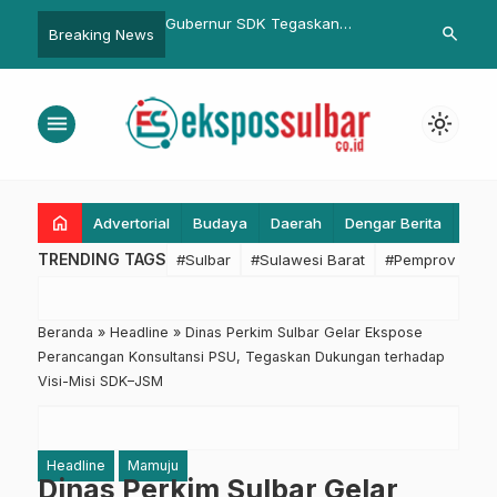
ur
Gubernur SDK Tegaskan
Inspektorat Sulbar Luncurkan
search
Breaking News
at
Mandarras Jalan Bangun SDM,
Aplikasi E-Layanan Bebas
Didukung Perpusnas dengan
Temuan untuk Kemudahan AS
Program Konkret
menu
light_mode
home
Advertorial
Budaya
Daerah
Dengar Berita
Eko
TRENDING TAGS
#Sulbar
#Sulawesi Barat
#Pemprov Sulba
Beranda
»
Headline
»
Dinas Perkim Sulbar Gelar Ekspose
Perancangan Konsultansi PSU, Tegaskan Dukungan terhadap
Visi-Misi SDK–JSM
Headline
Mamuju
Dinas Perkim Sulbar Gelar