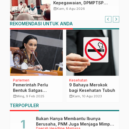
Kepegawaian, DPMPTSP
Sulbar Siap Terapkan Aplikasi
calendar_month
Kam, 6 Agu 2026
FLEKSI ASN
REKOMENDASI UNTUK ANDA
Parlemen
Kesehatan
H
ng
Pemerintah Perlu
9 Bahaya Merokok
P
Bentuk Satgas
bagi Kesehatan Tubuh
P
Antisipasi Kebijakan
T
calendar_month
calendar_month
calendar_month
Ming, 9 Feb 2025
Kam, 10 Agu 2023
Imigrasi Presiden
P
TERPOPULER
Trump
Bukan Hanya Membantu Ibunya
Berusaha, PNM Juga Menjaga Mimpi
Daerah
Headline
Mamasa