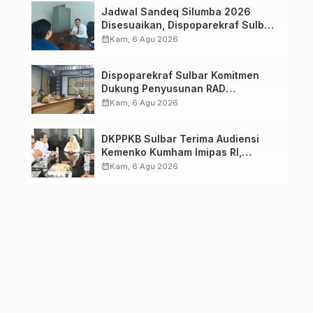
Jadwal Sandeq Silumba 2026
Disesuaikan, Dispoparekraf Sulbar
Pastikan Persiapan Tetap
calendar_month
Kam, 6 Agu 2026
Dimatangkan
Dispoparekraf Sulbar Komitmen
Dukung Penyusunan RAD
TPB/SDGs Sulawesi Barat
calendar_month
Kam, 6 Agu 2026
DKPPKB Sulbar Terima Audiensi
Kemenko Kumham Imipas RI,
Perkuat Pelayanan Kesehatan bagi
calendar_month
Kam, 6 Agu 2026
Kelompok Rentan