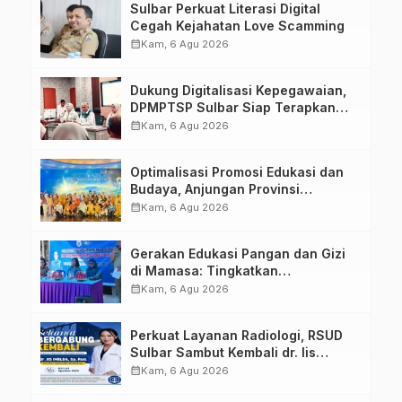
Sulbar Perkuat Literasi Digital
Cegah Kejahatan Love Scamming
calendar_month
Kam, 6 Agu 2026
Dukung Digitalisasi Kepegawaian,
DPMPTSP Sulbar Siap Terapkan
Aplikasi FLEKSI ASN
calendar_month
Kam, 6 Agu 2026
Optimalisasi Promosi Edukasi dan
Budaya, Anjungan Provinsi
Sulawesi Barat Perkuat Kolaborasi
calendar_month
Kam, 6 Agu 2026
Strategis Bersama Sky World TMII
Gerakan Edukasi Pangan dan Gizi
di Mamasa: Tingkatkan
Pengetahuan dan Keterampilan
calendar_month
Kam, 6 Agu 2026
Keluarga dalam Pemenuhan Gizi
Perkuat Layanan Radiologi, RSUD
Sulbar Sambut Kembali dr. Iis
Imelda, Sp.Rad
calendar_month
Kam, 6 Agu 2026