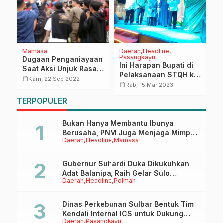
Mamasa
Daerah
Headline
P
Pasangkayu
al
Dugaan Penganiayaan
T
Ini Harapan Bupati di
Saat Aksi Unjuk Rasa,
L
Pelaksanaan STQH ke
Naik Ke Tahab
P
calendar_month
calendar_month
Kam, 22 Sep 2022
10
calendar_month
Rab, 15 Mar 2023
ng
Penyidikan
S
C
TERPOPULER
M
Bukan Hanya Membantu Ibunya
Berusaha, PNM Juga Menjaga Mimpi
Daerah
Headline
Mamasa
Anaknya Untuk Menggapai Cita-Cita
Gubernur Suhardi Duka Dikukuhkan
Adat Balanipa, Raih Gelar Sulo
Daerah
Headline
Polman
Tappidena
Dinas Perkebunan Sulbar Bentuk Tim
Kendali Internal ICS untuk Dukung
Daerah
Pasangkayu
Sertifikasi ISPO Pekebun di