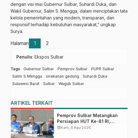
dengan visi misi Gubernur Sulbar, Suhardi Duka, dan
Wakil Gubernur, Salim S. Mengga, dalam menciptakan tata
kelola pemerintahan yang modern, transparan, dan
responsif terhadap kebutuhan masyarakat,” ungkap
Surya.
Halaman
1
2
Penulis
: Ekspos Sulbar
Tags
Gubernur Sulbar
Pemprov Sulbar
PUPR Sulbar
Salim S Mengga
sirekanan gedung
Suhardi Duka
Sulawesi Barat
Sulbar
Wagub Sulbar
ARTIKEL TERKAIT
Pemprov Sulbar Matangkan
Persiapan HUT Ke-81 RI,
Puncak Upacara di Lapangan
calendar_month
Kam, 6 Agu 2026
Ahmad Kirang