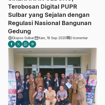
Terobosan Digital PUPR
Sulbar yang Sejalan dengan
Regulasi Nasional Bangunan
Gedung
account_circle
calendar_month
comment
Ekspos Sulbar
Kam, 18 Sep 2025
0 komentar