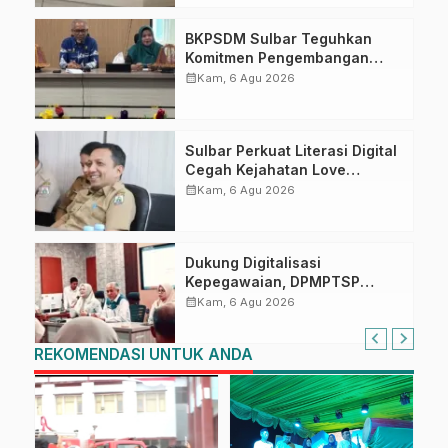
BKPSDM Sulbar Teguhkan
Komitmen Pengembangan
Kompetensi ASN melalui
calendar_month
Kam, 6 Agu 2026
Penandatanganan Perjanjian
Tugas Belajar 2026
Sulbar Perkuat Literasi Digital
Cegah Kejahatan Love
Scamming
calendar_month
Kam, 6 Agu 2026
Dukung Digitalisasi
Kepegawaian, DPMPTSP
Sulbar Siap Terapkan Aplikasi
calendar_month
Kam, 6 Agu 2026
FLEKSI ASN
REKOMENDASI UNTUK ANDA