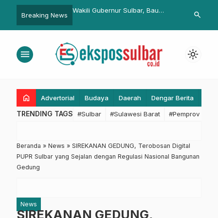
ahaan Diperpanjang
Wakili Gubernur Sulbar, Bau
Wagub Uu Ruz
search
Breaking News
kab Bakal Bentuk Tim
Akram Dai Hadiri
Peran Ulam
Penandatanganan MoU dan
Karakter Mas
Perjanjian Kerja Sama se-
Paripurna
menu
light_mode
Sulawesi
home
Advertorial
Budaya
Daerah
Dengar Berita
Eko
TRENDING TAGS
#Sulbar
#Sulawesi Barat
#Pemprov Sulba
Beranda
»
News
»
SIREKANAN GEDUNG, Terobosan Digital
PUPR Sulbar yang Sejalan dengan Regulasi Nasional Bangunan
Gedung
News
SIREKANAN GEDUNG,