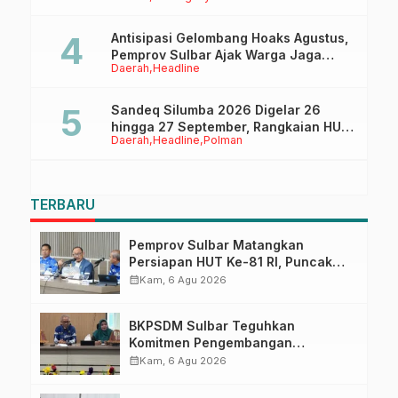
Pasangkayu
Antisipasi Gelombang Hoaks Agustus,
Pemprov Sulbar Ajak Warga Jaga
Daerah
Headline
Ruang Digital
Sandeq Silumba 2026 Digelar 26
hingga 27 September, Rangkaian HUT
Daerah
Headline
Polman
Sulbar
TERBARU
Pemprov Sulbar Matangkan
Persiapan HUT Ke-81 RI, Puncak
Upacara di Lapangan Ahmad
calendar_month
Kam, 6 Agu 2026
Kirang
BKPSDM Sulbar Teguhkan
Komitmen Pengembangan
Kompetensi ASN melalui
calendar_month
Kam, 6 Agu 2026
Penandatanganan Perjanjian
Tugas Belajar 2026