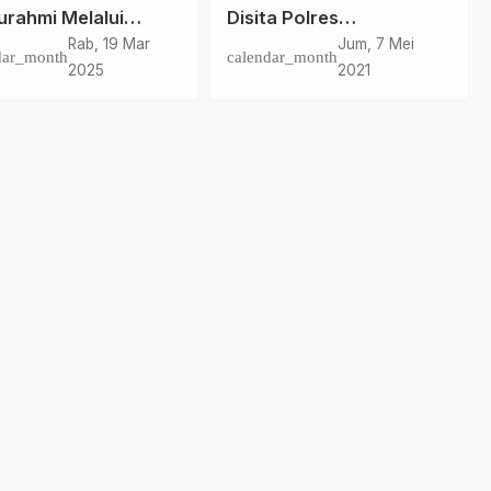
turahmi Melalui
Disita Polres
an Pagi di Lingkup
Pasangkayu Jelang
Rab, 19 Mar
Jum, 7 Mei
dar_month
calendar_month
rov Sulbar: Bangun
Lebaran
2025
2021
asaan Saling
yapa