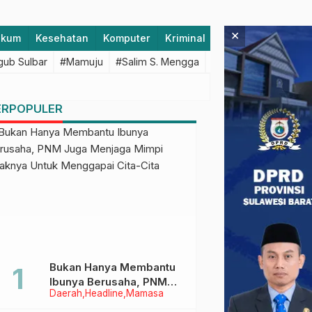
×
ukum
Kesehatan
Komputer
Kriminal
Lifestyle
Majen
ub Sulbar
#Mamuju
#Salim S. Mengga
#featured
#Polda S
ERPOPULER
Bukan Hanya Membantu
Ibunya Berusaha, PNM
Daerah
Headline
Mamasa
Juga Menjaga Mimpi
Anaknya Untuk