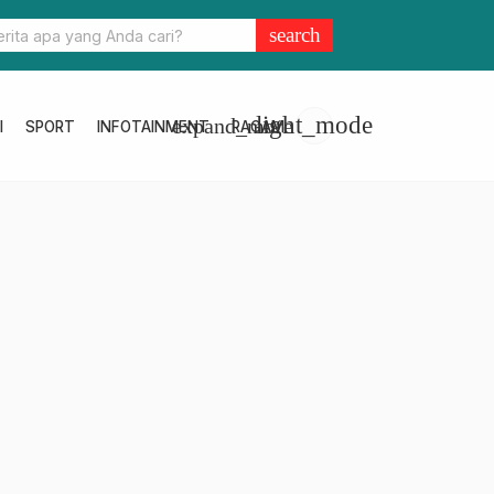
jang Usai, Pemkab Pasangkayu Sidak OPD
search
light_mode
expand_more
I
SPORT
INFOTAINMENT
RAGAM