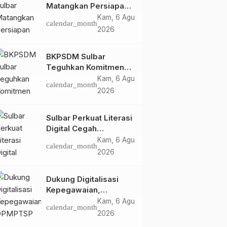
Matangkan Persiapan
HUT Ke-81 RI, Puncak
Kam, 6 Agu
calendar_month
Upacara di Lapangan
2026
Ahmad Kirang
BKPSDM Sulbar
Teguhkan Komitmen
Pengembangan
Kam, 6 Agu
calendar_month
Kompetensi ASN
2026
melalui
Penandatanganan
Sulbar Perkuat Literasi
Perjanjian Tugas
Digital Cegah
Belajar 2026
Kejahatan Love
Kam, 6 Agu
calendar_month
Scamming
2026
Dukung Digitalisasi
Kepegawaian,
DPMPTSP Sulbar Siap
Kam, 6 Agu
calendar_month
Terapkan Aplikasi
2026
FLEKSI ASN