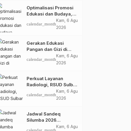
Optimalisasi Promosi
Edukasi dan Budaya,
Anjungan Provinsi
Kam, 6 Agu
calendar_month
Sulawesi Barat Perkuat
2026
Kolaborasi Strategis
Bersama Sky World
Gerakan Edukasi
TMII
Pangan dan Gizi di
Mamasa: Tingkatkan
Kam, 6 Agu
calendar_month
Pengetahuan dan
2026
Keterampilan Keluarga
dalam Pemenuhan Gizi
Perkuat Layanan
Radiologi, RSUD Sulbar
Sambut Kembali dr. Iis
Kam, 6 Agu
calendar_month
Imelda, Sp.Rad
2026
Jadwal Sandeq
Silumba 2026
Disesuaikan,
Kam, 6 Agu
calendar_month