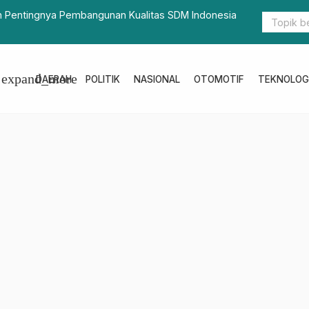
lar Bakti Kesehatan dan Baksos, Meriahkan Hut Lantas
Libur Pan
expand_more
DAERAH
POLITIK
NASIONAL
OTOMOTIF
TEKNOLOG