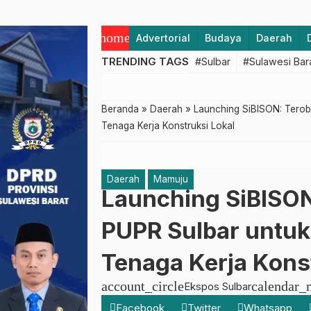
home
Advertorial
Budaya
Daerah
TRENDING TAGS
#Sulbar
#Sulawesi Bar
Beranda
»
Daerah
»
Launching SiBISON: Terob
Tenaga Kerja Konstruksi Lokal
Daerah
Mamuju
Launching SiBISON
PUPR Sulbar untuk
Tenaga Kerja Kons
account_circle
calendar_
Ekspos Sulbar
Facebook
Twitter
Whatsapp