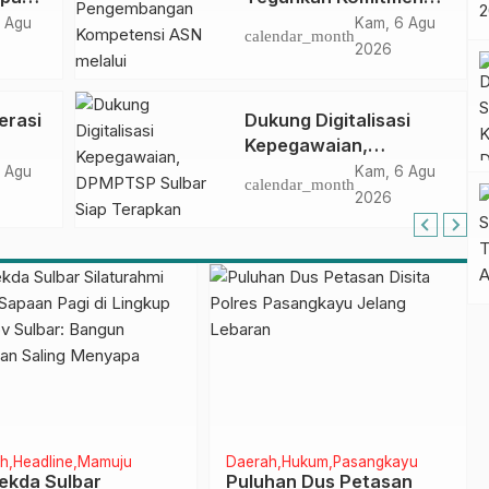
ncak
Pengembangan
 Agu
Kam, 6 Agu
calendar_month
gan
Kompetensi ASN
2026
melalui
Penandatanganan
erasi
Dukung Digitalisasi
Perjanjian Tugas
Kepegawaian,
Belajar 2026
DPMPTSP Sulbar Siap
 Agu
Kam, 6 Agu
calendar_month
Terapkan Aplikasi
2026
FLEKSI ASN
h
Headline
Mamuju
Daerah
Hukum
Pasangkayu
Sekda Sulbar
Puluhan Dus Petasan