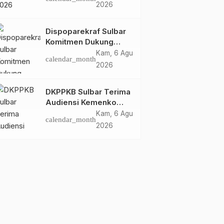
Dispoparekraf Sulbar
2026
Pastikan Persiapan
Tetap Dimatangkan
Dispoparekraf Sulbar
Komitmen Dukung
Penyusunan RAD
Kam, 6 Agu
calendar_month
TPB/SDGs Sulawesi
2026
Barat
DKPPKB Sulbar Terima
Audiensi Kemenko
Kumham Imipas RI,
Kam, 6 Agu
calendar_month
Perkuat Pelayanan
2026
Kesehatan bagi
Kelompok Rentan
Ragam
Headline
Pemerintahan
Ridwan Kamil Serahkan
Pertemuan Gubernur