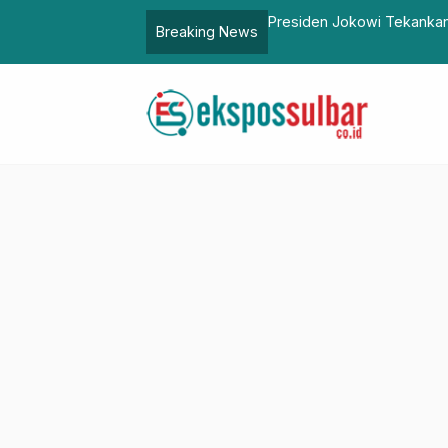
embangunan Kualitas SDM Indonesia
Ditlantas Polda Sulbar Ge
Breaking News
ke-70!