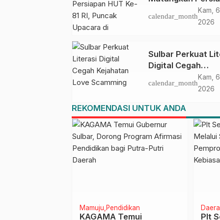
HUT Ke-81 RI, Pu
Kam, 6
calendar_month
Upacara di Lapan
2026
Ahmad Kirang
Sulbar Perkuat Lit
Digital Cegah
Kejahatan Love
Kam, 6
calendar_month
Scamming
2026
REKOMENDASI UNTUK ANDA
ju
Mamuju
Pendidikan
Daera
R Surya
KAGAMA Temui
Plt 