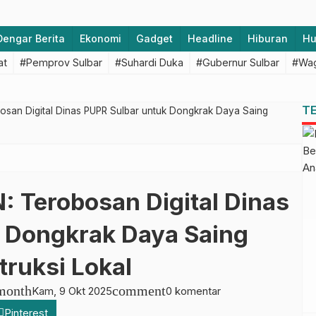
Dengar Berita
Ekonomi
Gadget
Headline
Hiburan
H
at
#Pemprov Sulbar
#Suhardi Duka
#Gubernur Sulbar
#Wag
T
osan Digital Dinas PUPR Sulbar untuk Dongkrak Daya Saing
: Terobosan Digital Dinas
 Dongkrak Daya Saing
truksi Lokal
month
comment
Kam, 9 Okt 2025
0 komentar
Pinterest