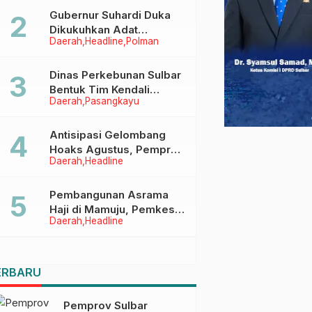
Menggapai Cita-Cita
Gubernur Suhardi Duka
Dikukuhkan Adat
Daerah
Headline
Polman
Balanipa, Raih Gelar Sulo
Tappidena
Dinas Perkebunan Sulbar
Bentuk Tim Kendali
Daerah
Pasangkayu
Internal ICS untuk Dukung
Sertifikasi ISPO Pekebun
di Pasangkayu
Antisipasi Gelombang
Hoaks Agustus, Pemprov
Daerah
Headline
Sulbar Ajak Warga Jaga
Ruang Digital
Pembangunan Asrama
Haji di Mamuju, Pemkesra
Daerah
Headline
dan Kementerian Haji
Sulbar Tinjau Lokasi
ERBARU
Pemprov Sulbar