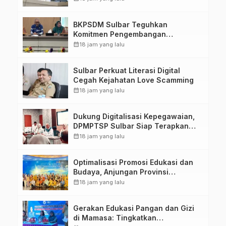
Kirang
BKPSDM Sulbar Teguhkan
Komitmen Pengembangan
Kompetensi ASN melalui
calendar_month
18 jam yang lalu
Penandatanganan Perjanjian
Tugas Belajar 2026
Sulbar Perkuat Literasi Digital
Cegah Kejahatan Love Scamming
calendar_month
18 jam yang lalu
Dukung Digitalisasi Kepegawaian,
DPMPTSP Sulbar Siap Terapkan
Aplikasi FLEKSI ASN
calendar_month
18 jam yang lalu
Optimalisasi Promosi Edukasi dan
Budaya, Anjungan Provinsi
Sulawesi Barat Perkuat Kolaborasi
calendar_month
18 jam yang lalu
Strategis Bersama Sky World TMII
Gerakan Edukasi Pangan dan Gizi
di Mamasa: Tingkatkan