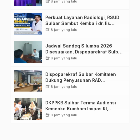
Pengetahuan dan Keterampilan
calendar_month
18 jam yang lalu
Keluarga dalam Pemenuhan Gizi
Perkuat Layanan Radiologi, RSUD
Sulbar Sambut Kembali dr. Iis
Imelda, Sp.Rad
calendar_month
18 jam yang lalu
Jadwal Sandeq Silumba 2026
Disesuaikan, Dispoparekraf Sulbar
Pastikan Persiapan Tetap
calendar_month
18 jam yang lalu
Dimatangkan
Dispoparekraf Sulbar Komitmen
Dukung Penyusunan RAD
TPB/SDGs Sulawesi Barat
calendar_month
18 jam yang lalu
DKPPKB Sulbar Terima Audiensi
Kemenko Kumham Imipas RI,
Perkuat Pelayanan Kesehatan bagi
calendar_month
19 jam yang lalu
Kelompok Rentan