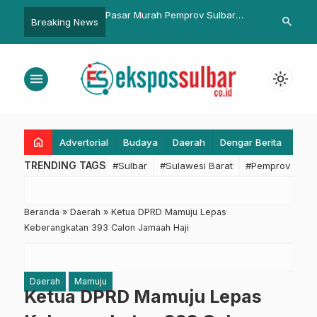
ah Pemprov Sulbar
HUT ke-79 Bhayangkara, Ajbar
Dukung Visi M
search
Breaking News
arga, 2,5 Ton Beras
Titip Harapan: Polri Makin
Sulbar Doro
am 30 Menit
Profesional dan Dekat dengan
Hingga ke D
Masyarakat
menu
light_mode
home
Advertorial
Budaya
Daerah
Dengar Berita
Eko
TRENDING TAGS
#Sulbar
#Sulawesi Barat
#Pemprov Sulba
Beranda
»
Daerah
»
Ketua DPRD Mamuju Lepas
Keberangkatan 393 Calon Jamaah Haji
Daerah
Mamuju
Ketua DPRD Mamuju Lepas