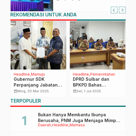
Keterampilan Keluarga dalam
Pemenuhan Gizi
REKOMENDASI UNTUK ANDA
Headline
Mamuju
Headline
Pemerintahan
H
Gubernur SDK
DPRD Sulbar dan
K
Perpanjang Jabatan
BPKPD Bahas
B
Muhammad Yasir
Pertanggungjawaban
J
calendar_month
calendar_month
calendar_month
Ming, 30 Mar 2025
Sel, 1 Jul 2025
Fattah Sebagai Plt
APBD 2024, Wujudkan
M
TERPOPULER
Kepala BPBD Sulbar
Transparansi
Pengelolaan
Keuangan Daerah
Bukan Hanya Membantu Ibunya
Berusaha, PNM Juga Menjaga Mimpi
Daerah
Headline
Mamasa
Anaknya Untuk Menggapai Cita-Cita