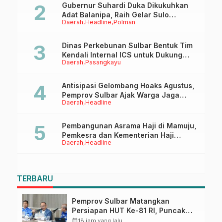
Gubernur Suhardi Duka Dikukuhkan
Adat Balanipa, Raih Gelar Sulo
Daerah
Headline
Polman
Tappidena
Dinas Perkebunan Sulbar Bentuk Tim
Kendali Internal ICS untuk Dukung
Daerah
Pasangkayu
Sertifikasi ISPO Pekebun di
Pasangkayu
Antisipasi Gelombang Hoaks Agustus,
Pemprov Sulbar Ajak Warga Jaga
Daerah
Headline
Ruang Digital
Pembangunan Asrama Haji di Mamuju,
Pemkesra dan Kementerian Haji
Daerah
Headline
Sulbar Tinjau Lokasi
TERBARU
Pemprov Sulbar Matangkan
Persiapan HUT Ke-81 RI, Puncak
Upacara di Lapangan Ahmad
calendar_month
18 jam yang lalu