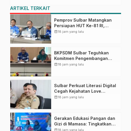
ARTIKEL TERKAIT
Pemprov Sulbar Matangkan
Persiapan HUT Ke-81 RI,
Puncak Upacara di Lapangan
calendar_month
18 jam yang lalu
Ahmad Kirang
BKPSDM Sulbar Teguhkan
Komitmen Pengembangan
Kompetensi ASN melalui
calendar_month
18 jam yang lalu
Penandatanganan Perjanjian
Tugas Belajar 2026
Sulbar Perkuat Literasi Digital
Cegah Kejahatan Love
Scamming
calendar_month
18 jam yang lalu
Gerakan Edukasi Pangan dan
Gizi di Mamasa: Tingkatkan
Pengetahuan dan
calendar_month
18 jam yang lalu