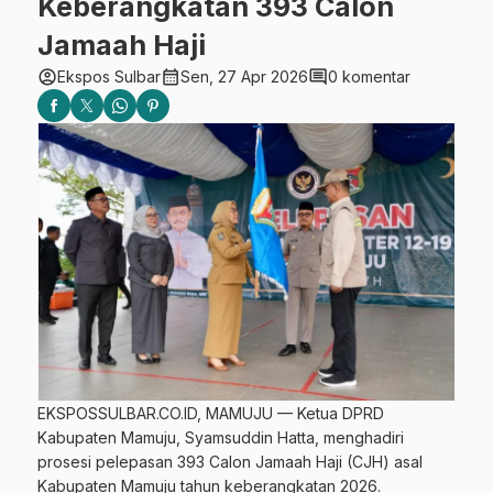
Keberangkatan 393 Calon
Jamaah Haji
account_circle
calendar_month
comment
Ekspos Sulbar
Sen, 27 Apr 2026
0 komentar
EKSPOSSULBAR.CO.ID, MAMUJU — Ketua DPRD
Kabupaten Mamuju, Syamsuddin Hatta, menghadiri
prosesi pelepasan 393 Calon Jamaah Haji (CJH) asal
Kabupaten Mamuju tahun keberangkatan 2026.