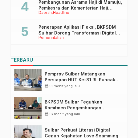
Pembangunan Asrama Haji di Mamuju,
Pemkesra dan Kementerian Haji
Daerah
Headline
Sulbar Tinjau Lokasi
Penerapan Aplikasi Fleksi, BKPSDM
Sulbar Dorong Transformasi Digital
Pemerintahan
Sistem Kehadiran ASN
TERBARU
Pemprov Sulbar Matangkan
Persiapan HUT Ke-81 RI, Puncak
Upacara di Lapangan Ahmad
calendar_month
33 menit yang lalu
Kirang
BKPSDM Sulbar Teguhkan
Komitmen Pengembangan
Kompetensi ASN melalui
calendar_month
36 menit yang lalu
Penandatanganan Perjanjian
Tugas Belajar 2026
Sulbar Perkuat Literasi Digital
Cegah Kejahatan Love Scamming