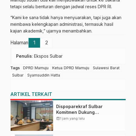
tetapi selalu benturan dengan jadwal reses DPR RI.
“Kami ke sana tidak hanya menyuarakan, tapi juga akan
membawa kelengkapan administrasi, termasuk hasil
kajian akademik,” ujarnya menambahkan.
Halaman
1
2
Penulis
: Ekspos Sulbar
Tags
DPRD Mamuju
Ketua DPRD Mamuju
Sulawesi Barat
Sulbar
Syamsuddin Hatta
ARTIKEL TERKAIT
Dispoparekraf Sulbar
Komitmen Dukung
Penyusunan RAD TPB/SDGs
calendar_month
1 jam yang lalu
Sulawesi Barat