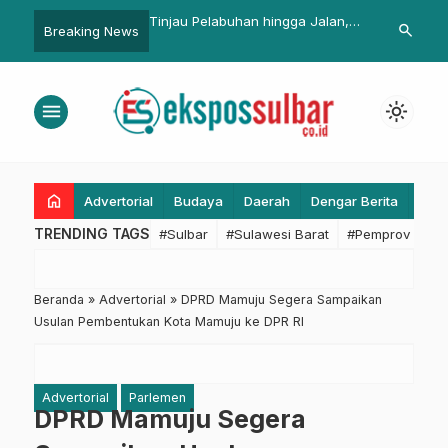
labuhan hingga Jalan,
Yaumil Nakhodai Tim
Pemkesra Sul
search
Breaking News
 Sulbar Pastikan
Pemenangan Jokowi-Amin di
Penyusunan 
frastruktur Tepat
Pasangkayu
Penetapan T
Standar Pela
menu
light_mode
home
Advertorial
Budaya
Daerah
Dengar Berita
Eko
TRENDING TAGS
#Sulbar
#Sulawesi Barat
#Pemprov Sulba
Beranda
»
Advertorial
»
DPRD Mamuju Segera Sampaikan
Usulan Pembentukan Kota Mamuju ke DPR RI
Advertorial
Parlemen
DPRD Mamuju Segera