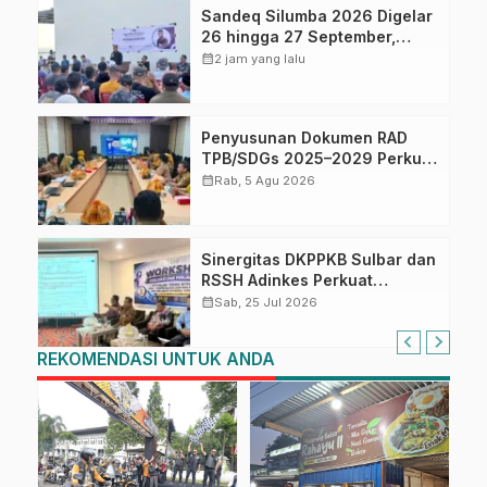
Sandeq Silumba 2026 Digelar
26 hingga 27 September,
Rangkaian HUT Sulbar
calendar_month
2 jam yang lalu
Penyusunan Dokumen RAD
TPB/SDGs 2025–2029 Perkuat
Arah Pembangunan
calendar_month
Rab, 5 Agu 2026
Berkelanjutan Sulawesi Barat
Sinergitas DKPPKB Sulbar dan
RSSH Adinkes Perkuat
Integrasi Program AIDS,
calendar_month
Sab, 25 Jul 2026
Tuberkulosis dan Malaria di
Sulawesi Barat
REKOMENDASI UNTUK ANDA