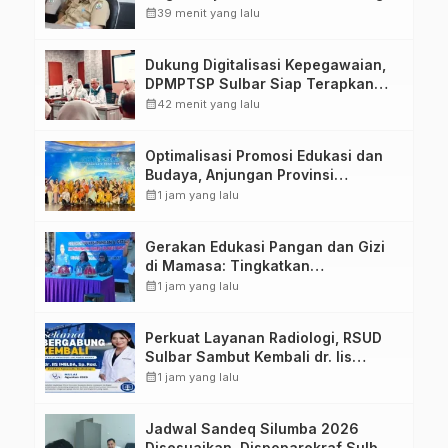
calendar_month
39 menit yang lalu
Dukung Digitalisasi Kepegawaian,
DPMPTSP Sulbar Siap Terapkan
Aplikasi FLEKSI ASN
calendar_month
42 menit yang lalu
Optimalisasi Promosi Edukasi dan
Budaya, Anjungan Provinsi
Sulawesi Barat Perkuat Kolaborasi
calendar_month
1 jam yang lalu
Strategis Bersama Sky World TMII
Gerakan Edukasi Pangan dan Gizi
di Mamasa: Tingkatkan
Pengetahuan dan Keterampilan
calendar_month
1 jam yang lalu
Keluarga dalam Pemenuhan Gizi
Perkuat Layanan Radiologi, RSUD
Sulbar Sambut Kembali dr. Iis
Imelda, Sp.Rad
calendar_month
1 jam yang lalu
Jadwal Sandeq Silumba 2026
Disesuaikan, Dispoparekraf Sulbar