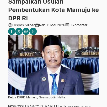
Sampaikan Usulan
Pembentukan Kota Mamuju ke
DPR RI
account_circle
calendar_month
comment
Ekspos Sulbar
Rab, 6 Mei 2026
0 komentar
Ketua DPRD Mamuju, Syamsuddin Hatta.
EKSPOSSULBAR.CO.ID, MAMUJU – Upaya percepatan