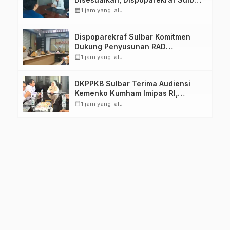
Pastikan Persiapan Tetap
calendar_month
1 jam yang lalu
Dimatangkan
Dispoparekraf Sulbar Komitmen
Dukung Penyusunan RAD
TPB/SDGs Sulawesi Barat
calendar_month
1 jam yang lalu
DKPPKB Sulbar Terima Audiensi
Kemenko Kumham Imipas RI,
Perkuat Pelayanan Kesehatan bagi
calendar_month
1 jam yang lalu
Kelompok Rentan