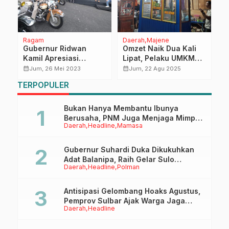
Ragam
Daerah
Majene
D
Gubernur Ridwan
Omzet Naik Dua Kali
S
Kamil Apresiasi
Lipat, Pelaku UMKM
d
Kegiatan Komunitas
Pamboang Panen
S
calendar_month
calendar_month
calendar_month
Jum, 26 Mei 2023
Jum, 22 Agu 2025
Dongkrak Okupansi
Berkah Sandeq
T
TERPOPULER
Hotel di Pangandaran
Silumba 2025
L
I
76
P
Bukan Hanya Membantu Ibunya
Berusaha, PNM Juga Menjaga Mimpi
Daerah
Headline
Mamasa
Anaknya Untuk Menggapai Cita-Cita
Gubernur Suhardi Duka Dikukuhkan
Adat Balanipa, Raih Gelar Sulo
Daerah
Headline
Polman
Tappidena
Antisipasi Gelombang Hoaks Agustus,
Pemprov Sulbar Ajak Warga Jaga
Daerah
Headline
Ruang Digital