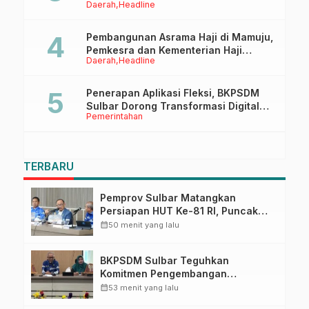
Daerah
Headline
Ruang Digital
Pembangunan Asrama Haji di Mamuju,
Pemkesra dan Kementerian Haji
Daerah
Headline
Sulbar Tinjau Lokasi
Penerapan Aplikasi Fleksi, BKPSDM
Sulbar Dorong Transformasi Digital
Pemerintahan
Sistem Kehadiran ASN
TERBARU
Pemprov Sulbar Matangkan
Persiapan HUT Ke-81 RI, Puncak
Upacara di Lapangan Ahmad
calendar_month
50 menit yang lalu
Kirang
BKPSDM Sulbar Teguhkan
Komitmen Pengembangan
Kompetensi ASN melalui
calendar_month
53 menit yang lalu
Penandatanganan Perjanjian