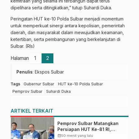
kemitraan yang selama ini terbangun dapat terus
dipelihara serta ditingkatkan,” tutup Suhardi Duka.
Peringatan HUT ke-10 Polda Sulbar menjadi momentum
untuk memperkuat sinergi antara kepolisian, pemerintah
daerah, dan masyarakat dalam mewujudkan keamanan,
ketertiban, serta pembangunan yang berkelanjutan di
Sulbar. (Rls)
Halaman
1
2
Penulis
: Ekspos Sulbar
Tags
Gubernur Sulbar
HUT ke-10 Polda Sulbar
Pemprov Sulbar
Suhardi Duka
ARTIKEL TERKAIT
Pemprov Sulbar Matangkan
Persiapan HUT Ke-81 RI,
Puncak Upacara di Lapangan
calendar_month
50 menit yang lalu