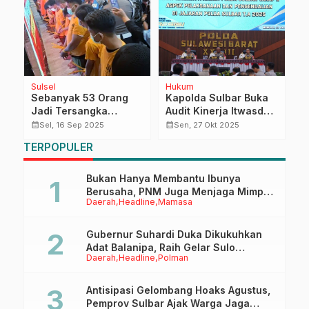
Sulsel
Hukum
D
Sebanyak 53 Orang
Kapolda Sulbar Buka
D
da
Jadi Tersangka
Audit Kinerja Itwasda
D
Kerusuhan Makassar,
Polda Sulbar Tahap II
L
calendar_month
calendar_month
calendar_month
Sel, 16 Sep 2025
Sen, 27 Okt 2025
Ada yang Dititipkan di
P
TERPOPULER
Dinas Sosial
M
Bukan Hanya Membantu Ibunya
Berusaha, PNM Juga Menjaga Mimpi
Daerah
Headline
Mamasa
Anaknya Untuk Menggapai Cita-Cita
Gubernur Suhardi Duka Dikukuhkan
Adat Balanipa, Raih Gelar Sulo
Daerah
Headline
Polman
Tappidena
Antisipasi Gelombang Hoaks Agustus,
Pemprov Sulbar Ajak Warga Jaga