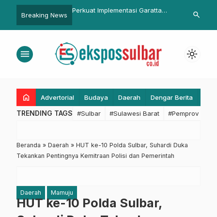
r
Perkuat Implementasi Garatta
Dinsos Sulbar Salurkan Ba
search
Breaking News
erantasan
TBC, DKPPKB Sulbar Kolaborasi
Beras untuk Keluarga Miski
ta Kelola
BBPK Makassar Selenggarakan
Ekstrem di Majene
tabel
Pelatihan TBC bagi SDMK
menu
light_mode
Puskesmas
home
Advertorial
Budaya
Daerah
Dengar Berita
Eko
TRENDING TAGS
#Sulbar
#Sulawesi Barat
#Pemprov Sulba
Beranda
»
Daerah
»
HUT ke-10 Polda Sulbar, Suhardi Duka
Tekankan Pentingnya Kemitraan Polisi dan Pemerintah
Daerah
Mamuju
HUT ke-10 Polda Sulbar,