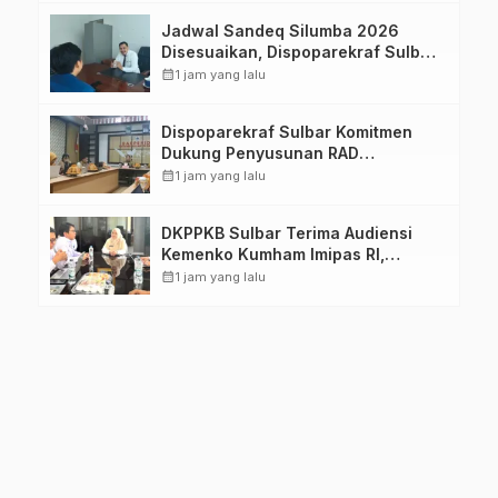
Jadwal Sandeq Silumba 2026
Disesuaikan, Dispoparekraf Sulbar
Pastikan Persiapan Tetap
calendar_month
1 jam yang lalu
Dimatangkan
Dispoparekraf Sulbar Komitmen
Dukung Penyusunan RAD
TPB/SDGs Sulawesi Barat
calendar_month
1 jam yang lalu
DKPPKB Sulbar Terima Audiensi
Kemenko Kumham Imipas RI,
Perkuat Pelayanan Kesehatan bagi
calendar_month
1 jam yang lalu
Kelompok Rentan