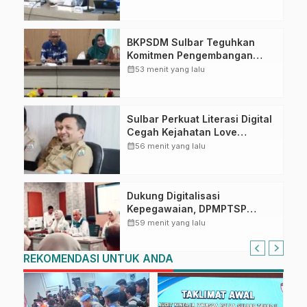
Ahmad Kirang
BKPSDM Sulbar Teguhkan
Komitmen Pengembangan
Kompetensi ASN melalui
calendar_month
53 menit yang lalu
Penandatanganan Perjanjian
Tugas Belajar 2026
Sulbar Perkuat Literasi Digital
Cegah Kejahatan Love
Scamming
calendar_month
56 menit yang lalu
Dukung Digitalisasi
Kepegawaian, DPMPTSP
Sulbar Siap Terapkan Aplikasi
calendar_month
59 menit yang lalu
FLEKSI ASN
REKOMENDASI UNTUK ANDA