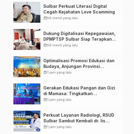
Tugas Belajar 2026
Sulbar Perkuat Literasi Digital
Cegah Kejahatan Love Scamming
calendar_month
56 menit yang lalu
Dukung Digitalisasi Kepegawaian,
DPMPTSP Sulbar Siap Terapkan
Aplikasi FLEKSI ASN
calendar_month
59 menit yang lalu
Optimalisasi Promosi Edukasi dan
Budaya, Anjungan Provinsi
Sulawesi Barat Perkuat Kolaborasi
calendar_month
1 jam yang lalu
Strategis Bersama Sky World TMII
Gerakan Edukasi Pangan dan Gizi
di Mamasa: Tingkatkan
Pengetahuan dan Keterampilan
calendar_month
1 jam yang lalu
Keluarga dalam Pemenuhan Gizi
Perkuat Layanan Radiologi, RSUD
Sulbar Sambut Kembali dr. Iis
Imelda, Sp.Rad
calendar_month
1 jam yang lalu