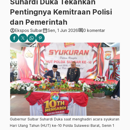
Suhardi Duka Tekankan
Pentingnya Kemitraan Polisi
dan Pemerintah
account_circle
calendar_month
comment
Ekspos Sulbar
Sen, 1 Jun 2026
0 komentar
Gubernur Sulbar Suhardi Duka saat menghadiri acara syukuran
Hari Ulang Tahun (HUT) ke-10 Polda Sulawesi Barat, Senin 1