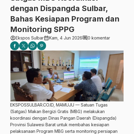
dengan Dispangda Sulbar,
Bahas Kesiapan Program dan
Monitoring SPPG
account_circle
calendar_month
comment
Ekspos Sulbar
Kam, 4 Jun 2026
0 komentar
EKSPOSSULBAR.CO.ID, MAMUJU — Satuan Tugas
(Satgas) Makan Bergizi Gratis (MBG) melakukan
koordinasi dengan Dinas Pangan Daerah (Dispangda)
Provinsi Sulawesi Barat untuk membahas kesiapan
pelaksanaan Program MBG serta monitoring persiapan