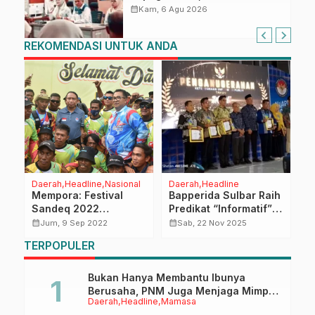
Sulbar Siap Terapkan Aplikasi
calendar_month
Kam, 6 Agu 2026
FLEKSI ASN
REKOMENDASI UNTUK ANDA
Daerah
Headline
Nasional
Daerah
Headline
D
Mempora: Festival
Bapperida Sulbar Raih
M
Sandeq 2022
Predikat “Informatif”
L
Menginspirasi, Layak
di KI Award 2025
S
calendar_month
calendar_month
calendar_month
Jum, 9 Sep 2022
Sab, 22 Nov 2025
eh
Dicontoh Daera Lain
W
TERPOPULER
P
Bukan Hanya Membantu Ibunya
Berusaha, PNM Juga Menjaga Mimpi
Daerah
Headline
Mamasa
Anaknya Untuk Menggapai Cita-Cita