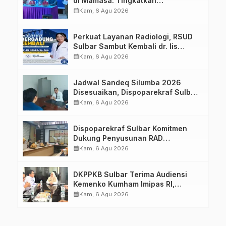
di Mamasa: Tingkatkan
Pengetahuan dan Keterampilan
calendar_month
Kam, 6 Agu 2026
Keluarga dalam Pemenuhan Gizi
Perkuat Layanan Radiologi, RSUD
Sulbar Sambut Kembali dr. Iis
Imelda, Sp.Rad
calendar_month
Kam, 6 Agu 2026
Jadwal Sandeq Silumba 2026
Disesuaikan, Dispoparekraf Sulbar
Pastikan Persiapan Tetap
calendar_month
Kam, 6 Agu 2026
Dimatangkan
Dispoparekraf Sulbar Komitmen
Dukung Penyusunan RAD
TPB/SDGs Sulawesi Barat
calendar_month
Kam, 6 Agu 2026
DKPPKB Sulbar Terima Audiensi
Kemenko Kumham Imipas RI,
Perkuat Pelayanan Kesehatan bagi
calendar_month
Kam, 6 Agu 2026
Kelompok Rentan