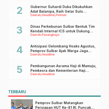
Gubernur Suhardi Duka Dikukuhkan
Adat Balanipa, Raih Gelar Sulo
Daerah
Headline
Polman
Tappidena
Dinas Perkebunan Sulbar Bentuk Tim
Kendali Internal ICS untuk Dukung
Daerah
Pasangkayu
Sertifikasi ISPO Pekebun di
Pasangkayu
Antisipasi Gelombang Hoaks Agustus,
Pemprov Sulbar Ajak Warga Jaga
Daerah
Headline
Ruang Digital
Pembangunan Asrama Haji di Mamuju,
Pemkesra dan Kementerian Haji
Daerah
Headline
Sulbar Tinjau Lokasi
TERBARU
Pemprov Sulbar Matangkan
Persiapan HUT Ke-81 RI, Puncak