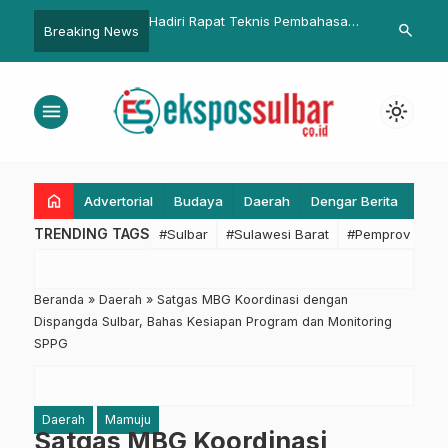
pat Teknis Pembahasan
Pemkab Pasangkayu Siapkan
Hadiri Halalbi
search
Breaking News
 Jamsostek Award, Karo
Lahan Untuk Korban Covid-19
Tingkat Prov
Sinergi Antar Instansi
Ridwan Kamil
unci
Mudik
menu
light_mode
home
Advertorial
Budaya
Daerah
Dengar Berita
Eko
TRENDING TAGS
#Sulbar
#Sulawesi Barat
#Pemprov Sulba
Beranda
»
Daerah
»
Satgas MBG Koordinasi dengan
Dispangda Sulbar, Bahas Kesiapan Program dan Monitoring
SPPG
Daerah
Mamuju
Satgas MBG Koordinasi