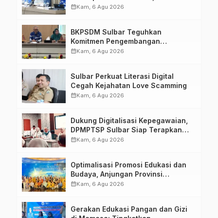
Upacara di Lapangan Ahmad
calendar_month
Kam, 6 Agu 2026
Kirang
BKPSDM Sulbar Teguhkan
Komitmen Pengembangan
Kompetensi ASN melalui
calendar_month
Kam, 6 Agu 2026
Penandatanganan Perjanjian
Tugas Belajar 2026
Sulbar Perkuat Literasi Digital
Cegah Kejahatan Love Scamming
calendar_month
Kam, 6 Agu 2026
Dukung Digitalisasi Kepegawaian,
DPMPTSP Sulbar Siap Terapkan
Aplikasi FLEKSI ASN
calendar_month
Kam, 6 Agu 2026
Optimalisasi Promosi Edukasi dan
Budaya, Anjungan Provinsi
Sulawesi Barat Perkuat Kolaborasi
calendar_month
Kam, 6 Agu 2026
Strategis Bersama Sky World TMII
Gerakan Edukasi Pangan dan Gizi