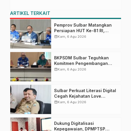
ARTIKEL TERKAIT
Pemprov Sulbar Matangkan
Persiapan HUT Ke-81 RI,
Puncak Upacara di Lapangan
calendar_month
Kam, 6 Agu 2026
Ahmad Kirang
BKPSDM Sulbar Teguhkan
Komitmen Pengembangan
Kompetensi ASN melalui
calendar_month
Kam, 6 Agu 2026
Penandatanganan Perjanjian
Tugas Belajar 2026
Sulbar Perkuat Literasi Digital
Cegah Kejahatan Love
Scamming
calendar_month
Kam, 6 Agu 2026
Dukung Digitalisasi
Kepegawaian, DPMPTSP