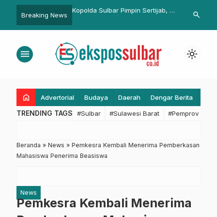
Kopolda Sulbar Pimpin Sertijab, 11
Gempa M 4.2 Guncang Polman,
search
Breaking News
ri
Pejabat Utama Berganti
BPBD Imbau Warga Tetap Tenang
menu
light_mode
home
Advertorial
Budaya
Daerah
Dengar Berita
Eko
TRENDING TAGS
#Sulbar
#Sulawesi Barat
#Pemprov Sulba
Beranda
»
News
»
Pemkesra Kembali Menerima Pemberkasan
Mahasiswa Penerima Beasiswa
News
Pemkesra Kembali Menerima