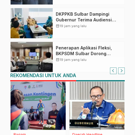
DKPPKB Sulbar Dampingi
Gubernur Terima Audiensi
Kepala Rumah Sakit TK. III
calendar_month
19 jam yang lalu
Punggawa Malolo
Penerapan Aplikasi Fleksi,
BKPSDM Sulbar Dorong
Transformasi Digital Sistem
calendar_month
19 jam yang lalu
Kehadiran ASN
REKOMENDASI UNTUK ANDA
Ragam
Daerah
Headline
H