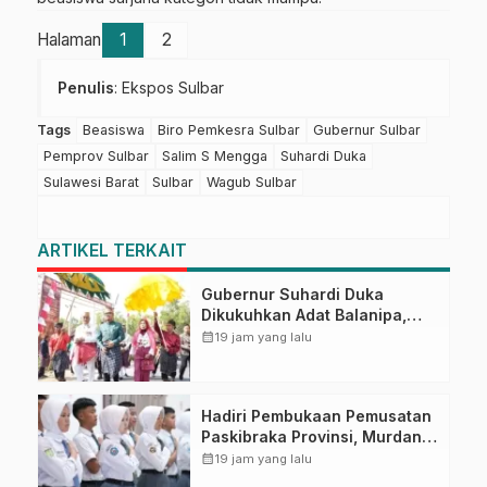
Halaman
1
2
Penulis
: Ekspos Sulbar
Tags
Beasiswa
Biro Pemkesra Sulbar
Gubernur Sulbar
Pemprov Sulbar
Salim S Mengga
Suhardi Duka
Sulawesi Barat
Sulbar
Wagub Sulbar
ARTIKEL TERKAIT
Gubernur Suhardi Duka
Dikukuhkan Adat Balanipa,
Raih Gelar Sulo Tappidena
calendar_month
19 jam yang lalu
Hadiri Pembukaan Pemusatan
Paskibraka Provinsi, Murdanil:
Ini Membentuk Karakter
calendar_month
19 jam yang lalu
Hingga Kedisiplinannya