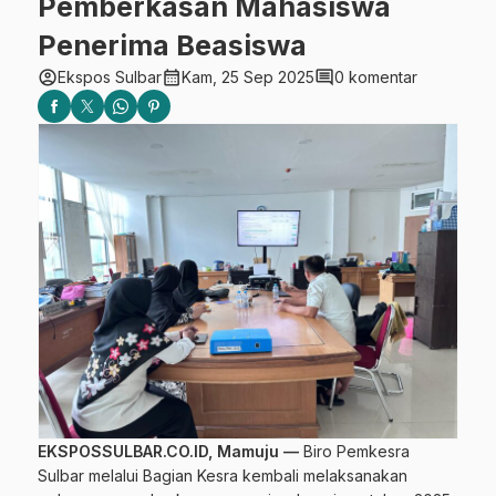
Pemberkasan Mahasiswa
Penerima Beasiswa
account_circle
calendar_month
comment
Ekspos Sulbar
Kam, 25 Sep 2025
0 komentar
EKSPOSSULBAR.CO.ID, Mamuju —
Biro Pemkesra
Sulbar melalui Bagian Kesra kembali melaksanakan