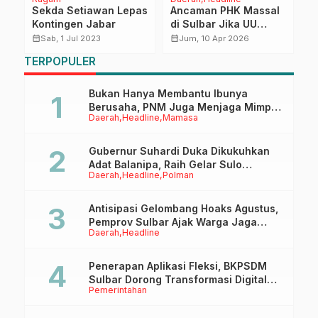
Sekda Setiawan Lepas
Ancaman PHK Massal
W
si
Kontingen Jabar
di Sulbar Jika UU
P
HKPD Pasal 146
J
calendar_month
calendar_month
calendar_month
Sab, 1 Jul 2023
Jum, 10 Apr 2026
Diterapkan, Gubernur:
O
TERPOPULER
Bisa ‘Shutdown’
K
Daerah
Bukan Hanya Membantu Ibunya
Berusaha, PNM Juga Menjaga Mimpi
Daerah
Headline
Mamasa
Anaknya Untuk Menggapai Cita-Cita
Gubernur Suhardi Duka Dikukuhkan
Adat Balanipa, Raih Gelar Sulo
Daerah
Headline
Polman
Tappidena
Antisipasi Gelombang Hoaks Agustus,
Pemprov Sulbar Ajak Warga Jaga
Daerah
Headline
Ruang Digital
Penerapan Aplikasi Fleksi, BKPSDM
Sulbar Dorong Transformasi Digital
Pemerintahan
Sistem Kehadiran ASN