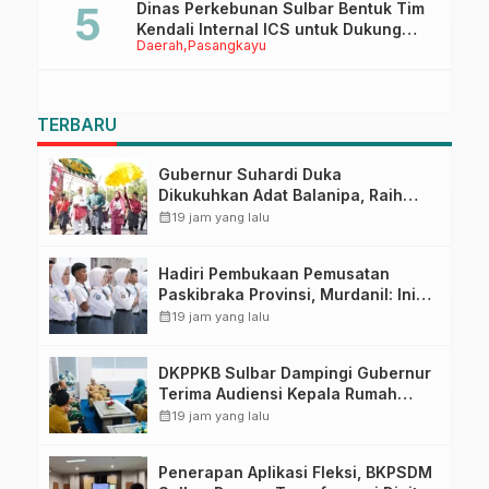
Dinas Perkebunan Sulbar Bentuk Tim
Kendali Internal ICS untuk Dukung
Daerah
Pasangkayu
Sertifikasi ISPO Pekebun di
Pasangkayu
TERBARU
Gubernur Suhardi Duka
Dikukuhkan Adat Balanipa, Raih
Gelar Sulo Tappidena
calendar_month
19 jam yang lalu
Hadiri Pembukaan Pemusatan
Paskibraka Provinsi, Murdanil: Ini
Membentuk Karakter Hingga
calendar_month
19 jam yang lalu
Kedisiplinannya
DKPPKB Sulbar Dampingi Gubernur
Terima Audiensi Kepala Rumah
Sakit TK. III Punggawa Malolo
calendar_month
19 jam yang lalu
Penerapan Aplikasi Fleksi, BKPSDM