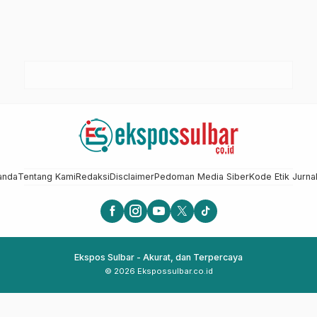
anda
Tentang Kami
Redaksi
Disclaimer
Pedoman Media Siber
Kode Etik Jurnal
Ekspos Sulbar - Akurat, dan Terpercaya
© 2026 Ekspossulbar.co.id