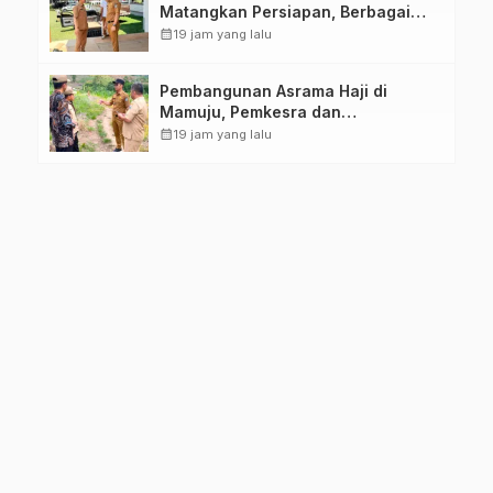
Matangkan Persiapan, Berbagai
Lomba Akan Dilaksanakan Pemprov
calendar_month
19 jam yang lalu
Sulbar
Pembangunan Asrama Haji di
Mamuju, Pemkesra dan
Kementerian Haji Sulbar Tinjau
calendar_month
19 jam yang lalu
Lokasi