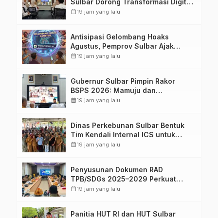
Sulbar Dorong Transformasi Digital
Sistem Kehadiran ASN
calendar_month
19 jam yang lalu
Antisipasi Gelombang Hoaks
Agustus, Pemprov Sulbar Ajak
Warga Jaga Ruang Digital
calendar_month
19 jam yang lalu
Gubernur Sulbar Pimpin Rakor
BSPS 2026: Mamuju dan
Pasangkayu Masih Nol Realisasi
calendar_month
19 jam yang lalu
dari Kuota 5.250 Unit
Dinas Perkebunan Sulbar Bentuk
Tim Kendali Internal ICS untuk
Dukung Sertifikasi ISPO Pekebun di
calendar_month
19 jam yang lalu
Pasangkayu
Penyusunan Dokumen RAD
TPB/SDGs 2025–2029 Perkuat
Arah Pembangunan Berkelanjutan
calendar_month
19 jam yang lalu
Sulawesi Barat
Panitia HUT RI dan HUT Sulbar