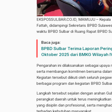
EKSPOSSULBAR.CO.ID, MAMUJU – Kepala Pe
Fattah, didampingi Sekretaris BPBD Sulawe
waktu BPBD Sulbar di Ruang Rapat BPBD Sul
Baca juga:
BPBD Sulbar Terima Laporan Peringa
Oktober 2025 dari BMKG Wilayah 
Pengarahan ini dilaksanakan sebagai upaya 
serta membangun komitmen bersama dalam 
Kegiatan tersebut diikuti oleh seluruh peg
berbagai program dan kegiatan BPBD Sulbar
Langkah tersebut sejalan dengan arahan Gu
perangkat daerah untuk terus meningkatkan
yang disiplin dan profesional, serta mengha
terhadap kebutuhan masyarakat.