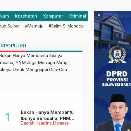
×
ukum
Kesehatan
Komputer
Kriminal
Lifestyle
Majen
ub Sulbar
#Mamuju
#Salim S. Mengga
#featured
#Polda S
ERPOPULER
Bukan Hanya Membantu
Ibunya Berusaha, PNM
Daerah
Headline
Mamasa
Juga Menjaga Mimpi
Anaknya Untuk