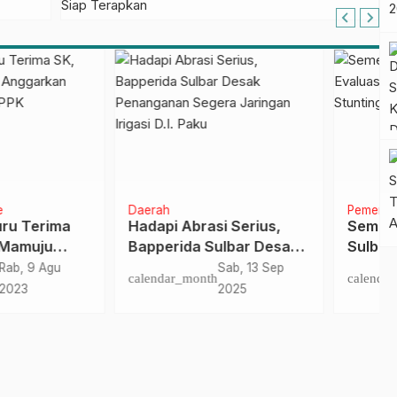
FLEKSI ASN
intahan
Daerah
Pasangkayu
ster I 2025, Wagub
Shalat Berjemaah,Cara
ar Evaluasi
Bupati-Polres
epatan Penurunan
Pasangkayu Pererat
Sen, 25 Agu
Rab, 21 Apr
dar_month
calendar_month
ting
Silaturahim
2025
2021