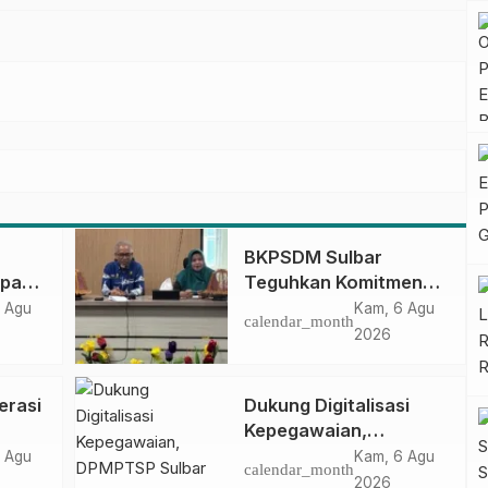
BKPSDM Sulbar
apan
Teguhkan Komitmen
ncak
Pengembangan
 Agu
Kam, 6 Agu
calendar_month
gan
Kompetensi ASN
2026
melalui
Penandatanganan
erasi
Dukung Digitalisasi
Perjanjian Tugas
Kepegawaian,
Belajar 2026
DPMPTSP Sulbar Siap
 Agu
Kam, 6 Agu
calendar_month
Terapkan Aplikasi
2026