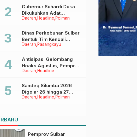
Menggapai Cita-Cita
Gubernur Suhardi Duka
Dikukuhkan Adat
Daerah
Headline
Polman
Balanipa, Raih Gelar Sulo
Tappidena
Dinas Perkebunan Sulbar
Bentuk Tim Kendali
Daerah
Pasangkayu
Internal ICS untuk Dukung
Sertifikasi ISPO Pekebun
di Pasangkayu
Antisipasi Gelombang
Hoaks Agustus, Pemprov
Daerah
Headline
Sulbar Ajak Warga Jaga
Ruang Digital
Sandeq Silumba 2026
Digelar 26 hingga 27
Daerah
Headline
Polman
September, Rangkaian
HUT Sulbar
ERBARU
Pemprov Sulbar