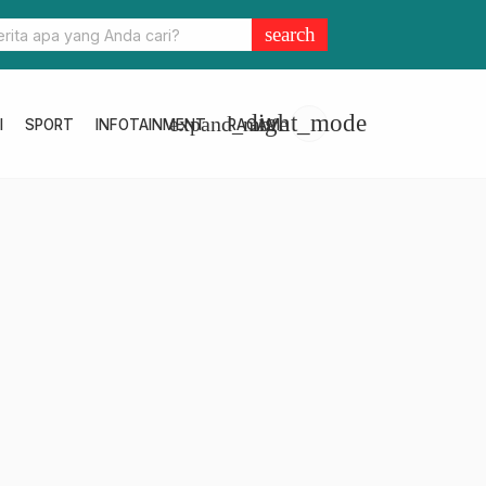
rindag Pimpin Koperasi ASN, Siap Bangun Unit Usaha yang Dibutuh
search
light_mode
expand_more
I
SPORT
INFOTAINMENT
RAGAM