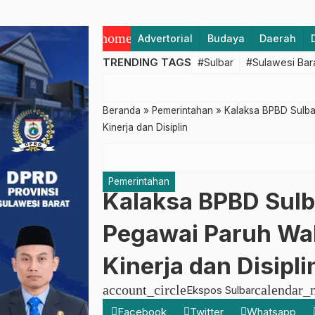
home
Advertorial
Budaya
Daerah
TRENDING TAGS
#Sulbar
#Sulawesi Bar
Beranda
»
Pemerintahan
»
Kalaksa BPBD Sulba
Kinerja dan Disiplin
Pemerintahan
Kalaksa BPBD Sulb
Pegawai Paruh Wa
Kinerja dan Disipli
account_circle
calendar_
Ekspos Sulbar
Facebook
Twitter
Whatsapp