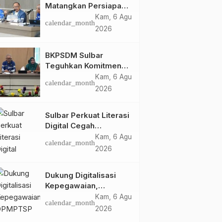
Matangkan Persiapan
HUT Ke-81 RI, Puncak
Kam, 6 Agu
calendar_month
Upacara di Lapangan
2026
Ahmad Kirang
BKPSDM Sulbar
Teguhkan Komitmen
Pengembangan
Kam, 6 Agu
calendar_month
Kompetensi ASN
2026
melalui
Penandatanganan
Sulbar Perkuat Literasi
Perjanjian Tugas
Digital Cegah
Belajar 2026
Kejahatan Love
Kam, 6 Agu
calendar_month
Scamming
2026
Dukung Digitalisasi
Kepegawaian,
DPMPTSP Sulbar Siap
Kam, 6 Agu
calendar_month
Terapkan Aplikasi
2026
FLEKSI ASN