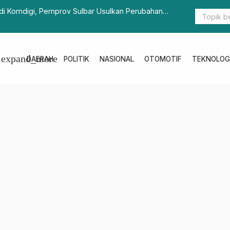
i Komdigi, Pemprov Sulbar Usulkan Perubahan
Kadis Kope
o SP Sulbar
Pegawai
expand_more
DAERAH
POLITIK
NASIONAL
OTOMOTIF
TEKNOLOG