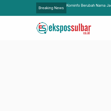
023
Kominfo Berubah Nama Jad
Breaking News
Nomenklatur Dinas Kominf