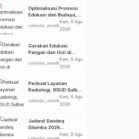
Optimalisasi Promosi
Edukasi dan Budaya,
Anjungan Provinsi
Kam, 6 Agu
calendar_month
Sulawesi Barat Perkuat
2026
Kolaborasi Strategis
Bersama Sky World
Gerakan Edukasi
TMII
Pangan dan Gizi di
Mamasa: Tingkatkan
Kam, 6 Agu
calendar_month
Pengetahuan dan
2026
Keterampilan Keluarga
dalam Pemenuhan Gizi
Perkuat Layanan
Radiologi, RSUD Sulbar
Sambut Kembali dr. Iis
Kam, 6 Agu
calendar_month
Imelda, Sp.Rad
2026
Jadwal Sandeq
Silumba 2026
Disesuaikan,
Kam, 6 Agu
calendar_month