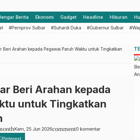
Dengar Berita
Ekonomi
Gadget
Headline
Hiburan
H
at
#Pemprov Sulbar
#Suhardi Duka
#Gubernur Sulbar
#Wag
T
r Beri Arahan kepada Pegawai Paruh Waktu untuk Tingkatkan
ar Beri Arahan kepada
ktu untuk Tingkatkan
n
month
comment
Kam, 25 Jun 2026
0 komentar
Pinterest