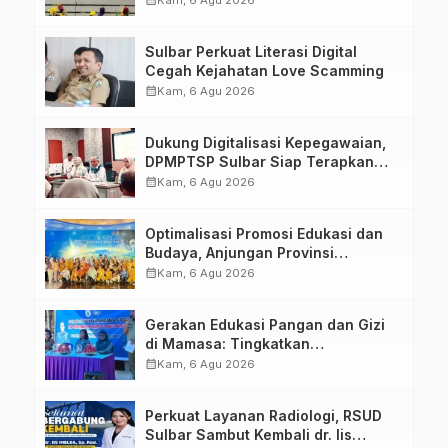
Penandatanganan Perjanjian
Tugas Belajar 2026
Sulbar Perkuat Literasi Digital
Cegah Kejahatan Love Scamming
calendar_month
Kam, 6 Agu 2026
Dukung Digitalisasi Kepegawaian,
DPMPTSP Sulbar Siap Terapkan
Aplikasi FLEKSI ASN
calendar_month
Kam, 6 Agu 2026
Optimalisasi Promosi Edukasi dan
Budaya, Anjungan Provinsi
Sulawesi Barat Perkuat Kolaborasi
calendar_month
Kam, 6 Agu 2026
Strategis Bersama Sky World TMII
Gerakan Edukasi Pangan dan Gizi
di Mamasa: Tingkatkan
Pengetahuan dan Keterampilan
calendar_month
Kam, 6 Agu 2026
Keluarga dalam Pemenuhan Gizi
Perkuat Layanan Radiologi, RSUD
Sulbar Sambut Kembali dr. Iis