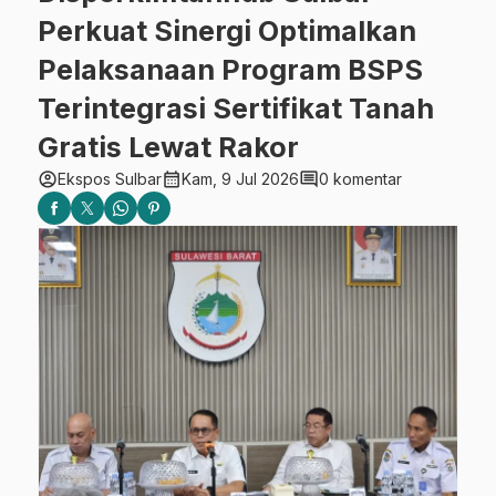
Perkuat Sinergi Optimalkan
Pelaksanaan Program BSPS
Terintegrasi Sertifikat Tanah
Gratis Lewat Rakor
account_circle
calendar_month
comment
Ekspos Sulbar
Kam, 9 Jul 2026
0 komentar