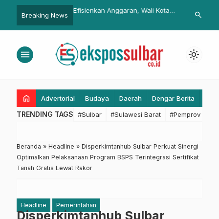
irebon “Curhat”
Efisienkan Anggaran, Wali Kota
Sekda Setia
search
Breaking News
n Solar Kepada Jokowi
Makassar: Mulai 2026 Pemkot
Dioptimalkan
n Kamil
Tidak Lagi Beli Mobil Dinas
Pendapatan P
menu
light_mode
home
Advertorial
Budaya
Daerah
Dengar Berita
Eko
TRENDING TAGS
#Sulbar
#Sulawesi Barat
#Pemprov Sulba
Beranda
»
Headline
»
Disperkimtanhub Sulbar Perkuat Sinergi
Optimalkan Pelaksanaan Program BSPS Terintegrasi Sertifikat
Tanah Gratis Lewat Rakor
Headline
Pemerintahan
Disperkimtanhub Sulbar