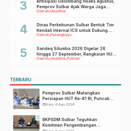
Antisipasi Gelombang Hoaks Agustus,
Pemprov Sulbar Ajak Warga Jaga
Daerah
Headline
Ruang Digital
Dinas Perkebunan Sulbar Bentuk Tim
Kendali Internal ICS untuk Dukung
Daerah
Pasangkayu
Sertifikasi ISPO Pekebun di
Pasangkayu
Sandeq Silumba 2026 Digelar 26
hingga 27 September, Rangkaian HUT
Daerah
Headline
Polman
Sulbar
TERBARU
Pemprov Sulbar Matangkan
Persiapan HUT Ke-81 RI, Puncak
Upacara di Lapangan Ahmad
calendar_month
Kam, 6 Agu 2026
Kirang
BKPSDM Sulbar Teguhkan
Komitmen Pengembangan
Kompetensi ASN melalui
calendar_month
Kam, 6 Agu 2026