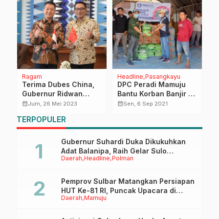
Ragam
Headline
Pasangkayu
Na
in
Terima Dubes China,
DPC Peradi Mamuju
K
Gubernur Ridwan
Bantu Korban Banjir di
P
Kamil Ingin
Kalukku
P
calendar_month
calendar_month
calendar_month
Jum, 26 Mei 2023
Sen, 6 Sep 2021
Perpanjang Kerja
TERPOPULER
Sama
Gubernur Suhardi Duka Dikukuhkan
Adat Balanipa, Raih Gelar Sulo
Daerah
Headline
Polman
Tappidena
Pemprov Sulbar Matangkan Persiapan
HUT Ke-81 RI, Puncak Upacara di
Daerah
Mamuju
Lapangan Ahmad Kirang