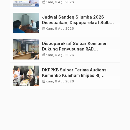
Imelda, Sp.Rad
calendar_month
Kam, 6 Agu 2026
Jadwal Sandeq Silumba 2026
Disesuaikan, Dispoparekraf Sulbar
Pastikan Persiapan Tetap
calendar_month
Kam, 6 Agu 2026
Dimatangkan
Dispoparekraf Sulbar Komitmen
Dukung Penyusunan RAD
TPB/SDGs Sulawesi Barat
calendar_month
Kam, 6 Agu 2026
DKPPKB Sulbar Terima Audiensi
Kemenko Kumham Imipas RI,
Perkuat Pelayanan Kesehatan bagi
calendar_month
Kam, 6 Agu 2026
Kelompok Rentan