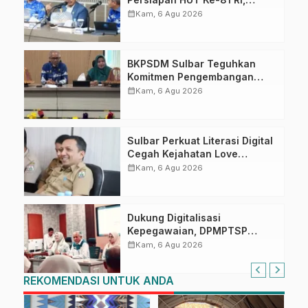
Puncak Upacara di Lapangan
calendar_month
Kam, 6 Agu 2026
Ahmad Kirang
BKPSDM Sulbar Teguhkan
Komitmen Pengembangan
Kompetensi ASN melalui
calendar_month
Kam, 6 Agu 2026
Penandatanganan Perjanjian
Tugas Belajar 2026
Sulbar Perkuat Literasi Digital
Cegah Kejahatan Love
Scamming
calendar_month
Kam, 6 Agu 2026
Dukung Digitalisasi
Kepegawaian, DPMPTSP
Sulbar Siap Terapkan Aplikasi
calendar_month
Kam, 6 Agu 2026
FLEKSI ASN
REKOMENDASI UNTUK ANDA