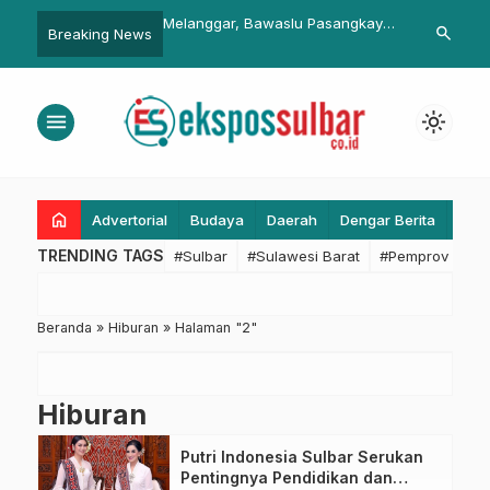
r, Bawaslu Pasangkayu
Bupati Turun Langsung Bersihkan
Kunjungi Kam
search
Breaking News
 Puluhan APK
Pantai Pasangkayu
Bekasi, Rid
Kebhinekaan 
Jawa Barat
menu
light_mode
home
Advertorial
Budaya
Daerah
Dengar Berita
Eko
TRENDING TAGS
#Sulbar
#Sulawesi Barat
#Pemprov Sulba
Beranda
»
Hiburan
»
Halaman "2"
Hiburan
Putri Indonesia Sulbar Serukan
Pentingnya Pendidikan dan