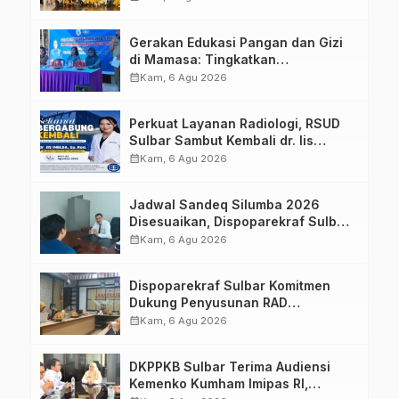
Strategis Bersama Sky World TMII
Gerakan Edukasi Pangan dan Gizi
di Mamasa: Tingkatkan
Pengetahuan dan Keterampilan
calendar_month
Kam, 6 Agu 2026
Keluarga dalam Pemenuhan Gizi
Perkuat Layanan Radiologi, RSUD
Sulbar Sambut Kembali dr. Iis
Imelda, Sp.Rad
calendar_month
Kam, 6 Agu 2026
Jadwal Sandeq Silumba 2026
Disesuaikan, Dispoparekraf Sulbar
Pastikan Persiapan Tetap
calendar_month
Kam, 6 Agu 2026
Dimatangkan
Dispoparekraf Sulbar Komitmen
Dukung Penyusunan RAD
TPB/SDGs Sulawesi Barat
calendar_month
Kam, 6 Agu 2026
DKPPKB Sulbar Terima Audiensi
Kemenko Kumham Imipas RI,