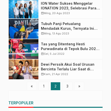
ION Water Sukses Menggelar
IONATION 2023, Selebrasi Para
Pecinta Workout
calendar_month
Ming, 20 Agu 2023
Tubuh Panji Petualang
Mendadak Kurus, Ternyata Ini
Penyebabnya
calendar_month
Ming, 13 Agu 2023
Tas yang Ditenteng Hesti
Purwadinata di Tepok Bulu 2022
Bikin Salfok
calendar_month
Sel, 5 Jul 2022
Dewi Perssik Akui Soal Urusan
Bercinta Terlalu Liar Saat di
Ranjang, Biar Aku yang Goyang
calendar_month
Kam, 21 Apr 2022
«
1
2
3
»
TERPOPULER