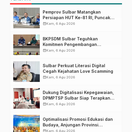
Pemprov Sulbar Matangkan
Persiapan HUT Ke-81 RI, Puncak
Upacara di Lapangan Ahmad
calendar_month
Kam, 6 Agu 2026
Kirang
BKPSDM Sulbar Teguhkan
Komitmen Pengembangan
Kompetensi ASN melalui
calendar_month
Kam, 6 Agu 2026
Penandatanganan Perjanjian
Tugas Belajar 2026
Sulbar Perkuat Literasi Digital
Cegah Kejahatan Love Scamming
calendar_month
Kam, 6 Agu 2026
Dukung Digitalisasi Kepegawaian,
DPMPTSP Sulbar Siap Terapkan
Aplikasi FLEKSI ASN
calendar_month
Kam, 6 Agu 2026
Optimalisasi Promosi Edukasi dan
Budaya, Anjungan Provinsi
Sulawesi Barat Perkuat Kolaborasi
calendar_month
Kam, 6 Agu 2026