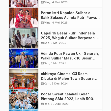
Budaya Berkelanjutan di
calendar_month
Ming, 4 Mei 2025
Hardiknas
Peran Istri Kapolda Sulbar di
Balik Sukses Adinda Putri Pawan
Tembus 16 Besar Puteri
calendar_month
Ming, 4 Mei 2025
Indonesia 2025
Capai 16 Besar Putri Indonesia
2025, Wagub Sulbar Berpesan ke
Adinda Perkenalkan Kearifan
calendar_month
Sab, 3 Mei 2025
Lokal Sulbar
Adinda Putri Pawan Ukir Sejarah,
Wakil Sulbar Masuk 16 Besar
Putri Indonesia
calendar_month
Sab, 3 Mei 2025
Akhirnya Cinema XXI Resmi
Dibuka di Maleo Town Square
Mamuju
calendar_month
Kam, 5 Des 2024
Pocar Sweat Kembali Gelar
Bintang SMA 2023, Lebih 500
Sekolah Unjuk Bakat
calendar_month
Rab, 30 Agu 2023