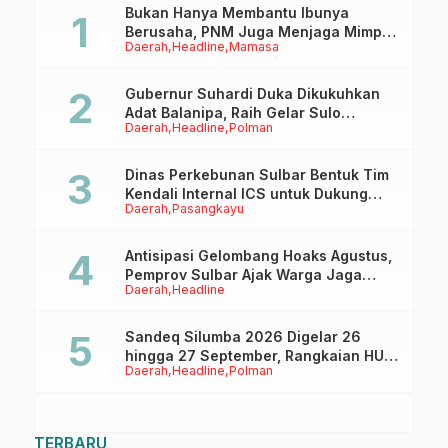
Bukan Hanya Membantu Ibunya
Berusaha, PNM Juga Menjaga Mimpi
Daerah
Headline
Mamasa
Anaknya Untuk Menggapai Cita-Cita
Gubernur Suhardi Duka Dikukuhkan
Adat Balanipa, Raih Gelar Sulo
Daerah
Headline
Polman
Tappidena
Dinas Perkebunan Sulbar Bentuk Tim
Kendali Internal ICS untuk Dukung
Daerah
Pasangkayu
Sertifikasi ISPO Pekebun di
Pasangkayu
Antisipasi Gelombang Hoaks Agustus,
Pemprov Sulbar Ajak Warga Jaga
Daerah
Headline
Ruang Digital
Sandeq Silumba 2026 Digelar 26
hingga 27 September, Rangkaian HUT
Daerah
Headline
Polman
Sulbar
TERBARU