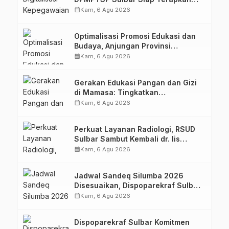
Aplikasi FLEKSI ASN
calendar_month
Kam, 6 Agu 2026
Optimalisasi Promosi Edukasi dan
Budaya, Anjungan Provinsi
Sulawesi Barat Perkuat Kolaborasi
calendar_month
Kam, 6 Agu 2026
Strategis Bersama Sky World TMII
Gerakan Edukasi Pangan dan Gizi
di Mamasa: Tingkatkan
Pengetahuan dan Keterampilan
calendar_month
Kam, 6 Agu 2026
Keluarga dalam Pemenuhan Gizi
Perkuat Layanan Radiologi, RSUD
Sulbar Sambut Kembali dr. Iis
Imelda, Sp.Rad
calendar_month
Kam, 6 Agu 2026
Jadwal Sandeq Silumba 2026
Disesuaikan, Dispoparekraf Sulbar
Pastikan Persiapan Tetap
calendar_month
Kam, 6 Agu 2026
Dimatangkan
Dispoparekraf Sulbar Komitmen