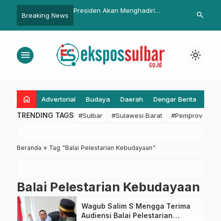
imalisasi Rekam Medik
Presiden Akan Menghadiri
Ditlantas Pol
search
Breaking News
uskesmas Hinua
Penyambutan Festval Sandeq Di
dengan Komu
presiasi Layanan
Pantai Manggar, PJ Gubernur
Keterampilan
lbar Digital
Matangkan Persiapan
menu
light_mode
home
Advertorial
Budaya
Daerah
Dengar Berita
Eko
TRENDING TAGS
#Sulbar
#Sulawesi Barat
#Pemprov Sulba
Beranda
»
Tag "Balai Pelestarian Kebudayaan"
Balai Pelestarian Kebudayaan
Wagub Salim S Mengga Terima
Audiensi Balai Pelestarian