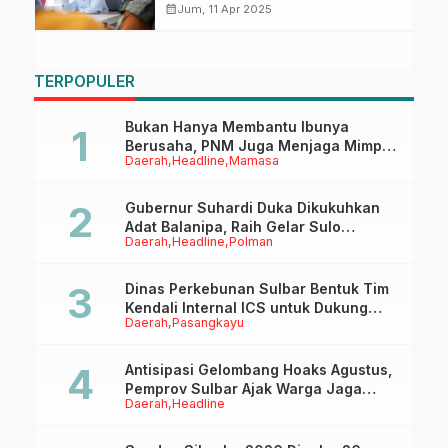
Kebudayaan, Tindaklanjuti Surat
calendar_month
Jum, 11 Apr 2025
Menbud
TERPOPULER
Bukan Hanya Membantu Ibunya
Berusaha, PNM Juga Menjaga Mimpi
Daerah
Headline
Mamasa
Anaknya Untuk Menggapai Cita-Cita
Gubernur Suhardi Duka Dikukuhkan
Adat Balanipa, Raih Gelar Sulo
Daerah
Headline
Polman
Tappidena
Dinas Perkebunan Sulbar Bentuk Tim
Kendali Internal ICS untuk Dukung
Daerah
Pasangkayu
Sertifikasi ISPO Pekebun di
Pasangkayu
Antisipasi Gelombang Hoaks Agustus,
Pemprov Sulbar Ajak Warga Jaga
Daerah
Headline
Ruang Digital