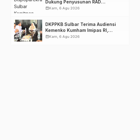
Dukung Penyusunan RAD
TPB/SDGs Sulawesi Barat
calendar_month
Kam, 6 Agu 2026
DKPPKB Sulbar Terima Audiensi
Kemenko Kumham Imipas RI,
Perkuat Pelayanan Kesehatan bagi
calendar_month
Kam, 6 Agu 2026
Kelompok Rentan