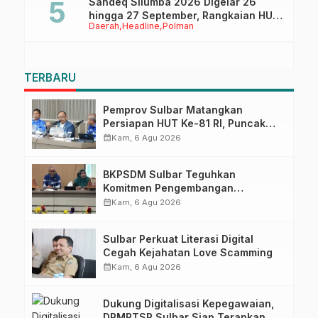
Sandeq Silumba 2026 Digelar 26
hingga 27 September, Rangkaian HUT
Daerah
Headline
Polman
Sulbar
TERBARU
Pemprov Sulbar Matangkan
Persiapan HUT Ke-81 RI, Puncak
Upacara di Lapangan Ahmad
calendar_month
Kam, 6 Agu 2026
Kirang
BKPSDM Sulbar Teguhkan
Komitmen Pengembangan
Kompetensi ASN melalui
calendar_month
Kam, 6 Agu 2026
Penandatanganan Perjanjian
Tugas Belajar 2026
Sulbar Perkuat Literasi Digital
Cegah Kejahatan Love Scamming
calendar_month
Kam, 6 Agu 2026
Dukung Digitalisasi Kepegawaian,
DPMPTSP Sulbar Siap Terapkan