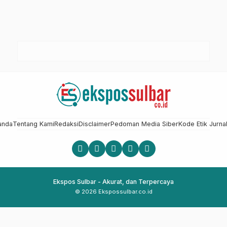
anda
Tentang Kami
Redaksi
Disclaimer
Pedoman Media Siber
Kode Etik Jurnal
Ekspos Sulbar - Akurat, dan Terpercaya
© 2026 Ekspossulbar.co.id