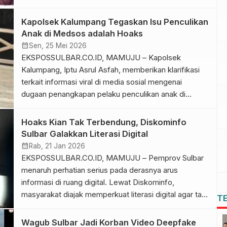
mengantisipasi lonjakan sebaran konten provokatif
dan berita bohong (hoaks) yang berpotensi merusak
Kapolsek Kalumpang Tegaskan Isu Penculikan
persatuan, terutama menjelang peringatan Hari Ulang
Anak di Medsos adalah Hoaks
Tahun (HUT) ke-81 Kemerdekaan Republik Indonesia.
calendar_month
Sen, 25 Mei 2026
Peringatan tersebut disampaikan Kepala Dinas
EKSPOSSULBAR.CO.ID, MAMUJU – Kapolsek
Komunikasi, […]
Kalumpang, Iptu Asrul Asfah, memberikan klarifikasi
terkait informasi viral di media sosial mengenai
dugaan penangkapan pelaku penculikan anak di
wilayah hukum Polsek Kalumpang, Mamuju. Ia
menegaskan bahwa kabar tersebut sama sekali tidak
Hoaks Kian Tak Terbendung, Diskominfo
benar atau hoaks. Iptu Asrul mengungkapkan fakta
Sulbar Galakkan Literasi Digital
sebenarnya di lapangan. Pihak kepolisian memang
calendar_month
Rab, 21 Jan 2026
mengamankan seorang pria, namun yang
EKSPOSSULBAR.CO.ID, MAMUJU – Pemprov Sulbar
bersangkutan […]
menaruh perhatian serius pada derasnya arus
informasi di ruang digital. Lewat Diskominfo,
masyarakat diajak memperkuat literasi digital agar tak
T
mudah terjebak hoaks yang kian masif di media sosial.
Langkah ini menjadi tindak lanjut atas arahan Gubernur
Wagub Sulbar Jadi Korban Video Deepfake