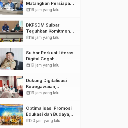
Matangkan Persiapan
HUT Ke-81 RI, Puncak
calendar_month
19 jam yang lalu
Upacara di Lapangan
Ahmad Kirang
BKPSDM Sulbar
Teguhkan Komitmen
Pengembangan
calendar_month
19 jam yang lalu
Kompetensi ASN
melalui
Sulbar Perkuat Literasi
Penandatanganan
Digital Cegah
Perjanjian Tugas
Kejahatan Love
calendar_month
19 jam yang lalu
Belajar 2026
Scamming
Dukung Digitalisasi
Kepegawaian,
DPMPTSP Sulbar Siap
calendar_month
19 jam yang lalu
Terapkan Aplikasi
FLEKSI ASN
Optimalisasi Promosi
Edukasi dan Budaya,
Anjungan Provinsi
calendar_month
20 jam yang lalu
Sulawesi Barat Perkuat