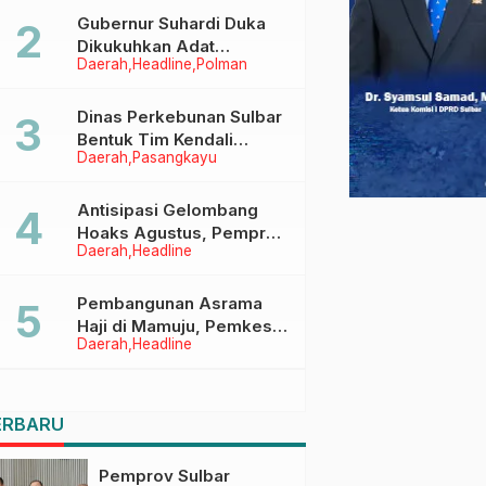
Menggapai Cita-Cita
Gubernur Suhardi Duka
Dikukuhkan Adat
Daerah
Headline
Polman
Balanipa, Raih Gelar Sulo
Tappidena
Dinas Perkebunan Sulbar
Bentuk Tim Kendali
Daerah
Pasangkayu
Internal ICS untuk Dukung
Sertifikasi ISPO Pekebun
di Pasangkayu
Antisipasi Gelombang
Hoaks Agustus, Pemprov
Daerah
Headline
Sulbar Ajak Warga Jaga
Ruang Digital
Pembangunan Asrama
Haji di Mamuju, Pemkesra
Daerah
Headline
dan Kementerian Haji
Sulbar Tinjau Lokasi
ERBARU
Pemprov Sulbar