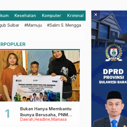
×
ukum
Kesehatan
Komputer
Kriminal
Lifestyle
Majen
ub Sulbar
#Mamuju
#Salim S. Mengga
#featured
#Polda S
ERPOPULER
Bukan Hanya Membantu
Ibunya Berusaha, PNM
Daerah
Headline
Mamasa
Juga Menjaga Mimpi
Anaknya Untuk