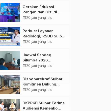
Kolaborasi Strategis
Gerakan Edukasi
Bersama Sky World
Pangan dan Gizi di
TMII
Mamasa: Tingkatkan
calendar_month
20 jam yang lalu
Pengetahuan dan
Keterampilan Keluarga
Perkuat Layanan
dalam Pemenuhan Gizi
Radiologi, RSUD Sulbar
Sambut Kembali dr. Iis
calendar_month
20 jam yang lalu
Imelda, Sp.Rad
Jadwal Sandeq
Silumba 2026
Disesuaikan,
calendar_month
20 jam yang lalu
Dispoparekraf Sulbar
Pastikan Persiapan
Dispoparekraf Sulbar
Tetap Dimatangkan
Komitmen Dukung
Penyusunan RAD
calendar_month
20 jam yang lalu
TPB/SDGs Sulawesi
Barat
DKPPKB Sulbar Terima
Audiensi Kemenko