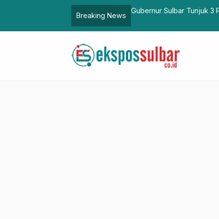
asatpol PP hingga Kepala Biro
SDK-JSM Tambah Penghasi
Breaking News
Terima Kasih