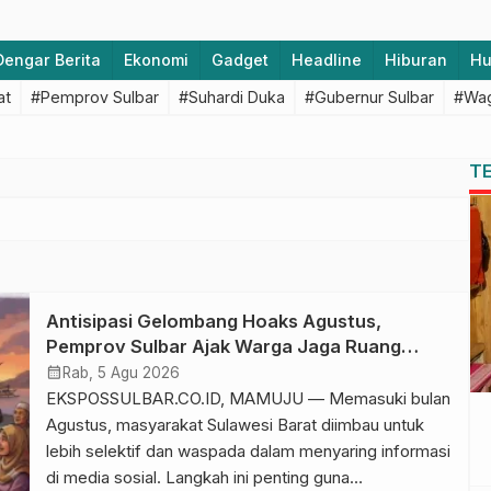
Dengar Berita
Ekonomi
Gadget
Headline
Hiburan
H
at
#Pemprov Sulbar
#Suhardi Duka
#Gubernur Sulbar
#Wag
T
Antisipasi Gelombang Hoaks Agustus,
Pemprov Sulbar Ajak Warga Jaga Ruang
Digital
calendar_month
Rab, 5 Agu 2026
EKSPOSSULBAR.CO.ID, MAMUJU — Memasuki bulan
Agustus, masyarakat Sulawesi Barat diimbau untuk
lebih selektif dan waspada dalam menyaring informasi
di media sosial. Langkah ini penting guna