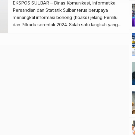
Masyarakat Kemensetneg, Eddy Cahyono Sugiarto,
EKSPOS SULBAR – Dinas Komunikasi, Informatika,
melalui siaran […]
Persandian dan Statistik Sulbar terus berupaya
menangkal informasi bohong (hoaks) jelang Pemilu
dan Pilkada serentak 2024. Salah satu langkah yang
dilakukan, yakni dengan Sekolah Internet (Senter)
Komunikasi Informasi Masyarakat (KIM) yang digelar
secara bertahap. Kali ini, sudah memasuki tahap
kedua setelah tahap pertama berlangsung pada bulan
lalu. Kadis Kominfopers […]