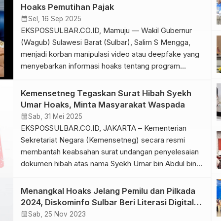
Sulbar Suhardi Duka bersama Wakil Gubernur Salim S.
Hoaks Pemutihan Pajak
Mengga yang menempatkan literasi digital sebagai
calendar_month
Sel, 16 Sep 2025
[…]
EKSPOSSULBAR.CO.ID, Mamuju — Wakil Gubernur
(Wagub) Sulawesi Barat (Sulbar), Salim S Mengga,
menjadi korban manipulasi video atau deepfake yang
menyebarkan informasi hoaks tentang program
pemutihan pajak. Video yang viral di media sosial,
khususnya dari akun TikTok @pemutihan_pajak_2025,
Kemensetneg Tegaskan Surat Hibah Syekh
menampilkan Wagub Salim seolah-olah
Umar Hoaks, Minta Masyarakat Waspada
mengumumkan program perpajakan palsu. Dalam
calendar_month
Sab, 31 Mei 2025
video tersebut, disebutkan empat poin utama: gratis
EKSPOSSULBAR.CO.ID, JAKARTA – Kementerian
balik nama […]
Sekretariat Negara (Kemensetneg) secara resmi
membantah keabsahan surat undangan penyelesaian
dokumen hibah atas nama Syekh Umar bin Abdul bin
Azis. Surat yang beredar luas ini, mengatasnamakan
Menteri Sekretaris Negara Prasetyo Hadi dan
Menangkal Hoaks Jelang Pemilu dan Pilkada
menggunakan logo Kemensetneg, dinyatakan sebagai
2024, Diskominfo Sulbar Beri Literasi Digital
hoaks atau tidak benar. Kepala Biro Hubungan
Lewat Senter KIM
calendar_month
Sab, 25 Nov 2023