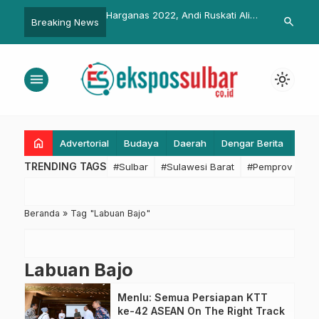
rs-Menko Polhukam
Harganas 2022, Andi Ruskati Ali
Tiga Peserta 
search
Breaking News
HP, SMSI Terus Tolak
Baal Terima Penghargaan
Formasi Staf 
ial yang Potensial
Satyalencana Wira Karya dari
Setkab
 Kebebasan Pers
Presiden
menu
light_mode
home
Advertorial
Budaya
Daerah
Dengar Berita
Eko
TRENDING TAGS
#Sulbar
#Sulawesi Barat
#Pemprov Sulba
Beranda
»
Tag "Labuan Bajo"
Labuan Bajo
Menlu: Semua Persiapan KTT
ke-42 ASEAN On The Right Track