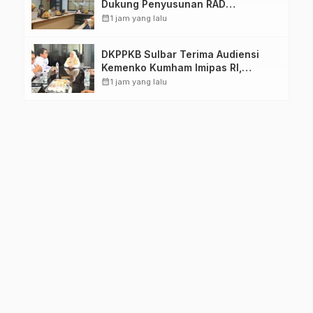
Dukung Penyusunan RAD
TPB/SDGs Sulawesi Barat
calendar_month
1 jam yang lalu
DKPPKB Sulbar Terima Audiensi
Kemenko Kumham Imipas RI,
Perkuat Pelayanan Kesehatan bagi
calendar_month
1 jam yang lalu
Kelompok Rentan