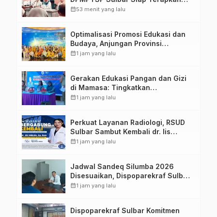
Aplikasi FLEKSI ASN
calendar_month
53 menit yang lalu
Optimalisasi Promosi Edukasi dan
Budaya, Anjungan Provinsi
Sulawesi Barat Perkuat Kolaborasi
calendar_month
1 jam yang lalu
Strategis Bersama Sky World TMII
Gerakan Edukasi Pangan dan Gizi
di Mamasa: Tingkatkan
Pengetahuan dan Keterampilan
calendar_month
1 jam yang lalu
Keluarga dalam Pemenuhan Gizi
Perkuat Layanan Radiologi, RSUD
Sulbar Sambut Kembali dr. Iis
Imelda, Sp.Rad
calendar_month
1 jam yang lalu
Jadwal Sandeq Silumba 2026
Disesuaikan, Dispoparekraf Sulbar
Pastikan Persiapan Tetap
calendar_month
1 jam yang lalu
Dimatangkan
Dispoparekraf Sulbar Komitmen