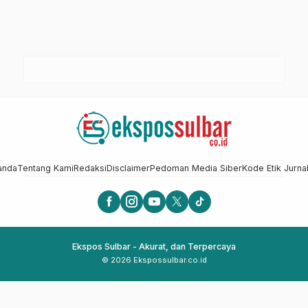
anda
Tentang Kami
Redaksi
Disclaimer
Pedoman Media Siber
Kode Etik Jurnal
Ekspos Sulbar - Akurat, dan Terpercaya
© 2026 Ekspossulbar.co.id