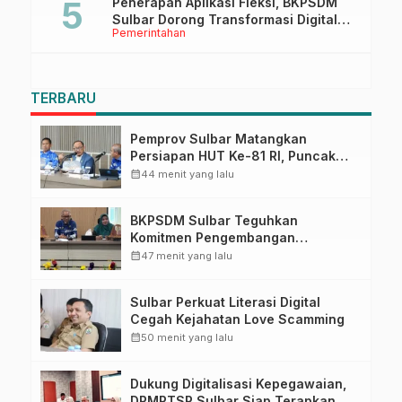
Penerapan Aplikasi Fleksi, BKPSDM
Sulbar Dorong Transformasi Digital
Pemerintahan
Sistem Kehadiran ASN
TERBARU
Pemprov Sulbar Matangkan
Persiapan HUT Ke-81 RI, Puncak
Upacara di Lapangan Ahmad
calendar_month
44 menit yang lalu
Kirang
BKPSDM Sulbar Teguhkan
Komitmen Pengembangan
Kompetensi ASN melalui
calendar_month
47 menit yang lalu
Penandatanganan Perjanjian
Tugas Belajar 2026
Sulbar Perkuat Literasi Digital
Cegah Kejahatan Love Scamming
calendar_month
50 menit yang lalu
Dukung Digitalisasi Kepegawaian,
DPMPTSP Sulbar Siap Terapkan