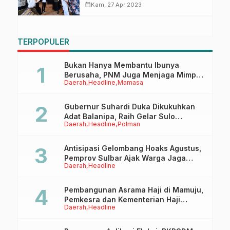
calendar_month
Kam, 27 Apr 2023
TERPOPULER
Bukan Hanya Membantu Ibunya
Berusaha, PNM Juga Menjaga Mimpi
Daerah
Headline
Mamasa
Anaknya Untuk Menggapai Cita-Cita
Gubernur Suhardi Duka Dikukuhkan
Adat Balanipa, Raih Gelar Sulo
Daerah
Headline
Polman
Tappidena
Antisipasi Gelombang Hoaks Agustus,
Pemprov Sulbar Ajak Warga Jaga
Daerah
Headline
Ruang Digital
Pembangunan Asrama Haji di Mamuju,
Pemkesra dan Kementerian Haji
Daerah
Headline
Sulbar Tinjau Lokasi