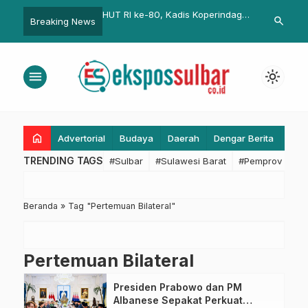
 Gelar Sosialisasi
HUT RI ke-80, Kadis Koperindag
Kuota CPNS 2
search
Breaking News
ngan dan Pembinaan
Sulbar: “Kemerdekaan Sejati
Minggu Depa
i Kabupaten Majene
Adalah Kemandirian, UMKM Pilar
Utamanya”
menu
light_mode
home
Advertorial
Budaya
Daerah
Dengar Berita
Eko
TRENDING TAGS
#Sulbar
#Sulawesi Barat
#Pemprov Sulba
Beranda
»
Tag "Pertemuan Bilateral"
Pertemuan Bilateral
Presiden Prabowo dan PM
Albanese Sepakat Perkuat