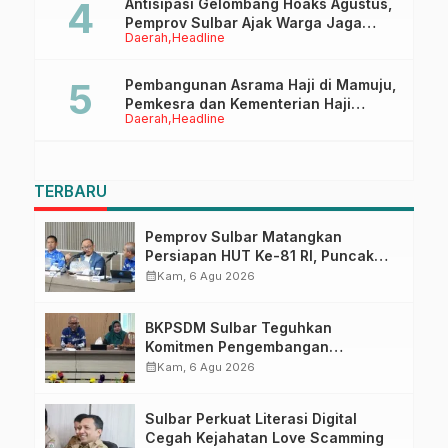
Antisipasi Gelombang Hoaks Agustus,
Pemprov Sulbar Ajak Warga Jaga
Daerah
Headline
Ruang Digital
Pembangunan Asrama Haji di Mamuju,
Pemkesra dan Kementerian Haji
Daerah
Headline
Sulbar Tinjau Lokasi
TERBARU
Pemprov Sulbar Matangkan
Persiapan HUT Ke-81 RI, Puncak
Upacara di Lapangan Ahmad
calendar_month
Kam, 6 Agu 2026
Kirang
BKPSDM Sulbar Teguhkan
Komitmen Pengembangan
Kompetensi ASN melalui
calendar_month
Kam, 6 Agu 2026
Penandatanganan Perjanjian
Tugas Belajar 2026
Sulbar Perkuat Literasi Digital
Cegah Kejahatan Love Scamming