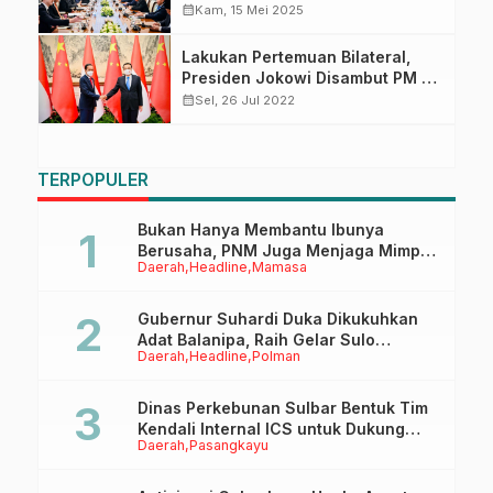
Kemitraan Strategis, Dari
calendar_month
Kam, 15 Mei 2025
Pertahanan hingga UMKM
Lakukan Pertemuan Bilateral,
Presiden Jokowi Disambut PM Li
Keqiang
calendar_month
Sel, 26 Jul 2022
TERPOPULER
Bukan Hanya Membantu Ibunya
Berusaha, PNM Juga Menjaga Mimpi
Daerah
Headline
Mamasa
Anaknya Untuk Menggapai Cita-Cita
Gubernur Suhardi Duka Dikukuhkan
Adat Balanipa, Raih Gelar Sulo
Daerah
Headline
Polman
Tappidena
Dinas Perkebunan Sulbar Bentuk Tim
Kendali Internal ICS untuk Dukung
Daerah
Pasangkayu
Sertifikasi ISPO Pekebun di
Pasangkayu