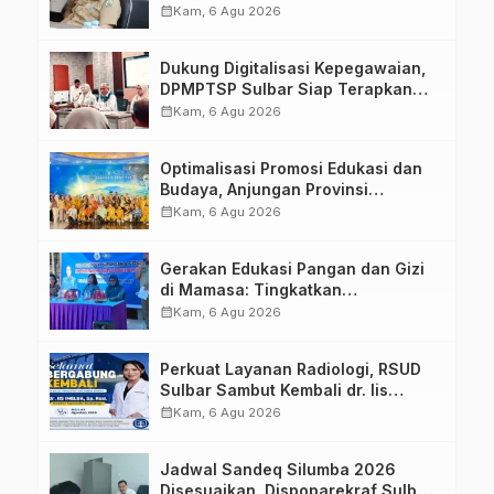
calendar_month
Kam, 6 Agu 2026
Dukung Digitalisasi Kepegawaian,
DPMPTSP Sulbar Siap Terapkan
Aplikasi FLEKSI ASN
calendar_month
Kam, 6 Agu 2026
Optimalisasi Promosi Edukasi dan
Budaya, Anjungan Provinsi
Sulawesi Barat Perkuat Kolaborasi
calendar_month
Kam, 6 Agu 2026
Strategis Bersama Sky World TMII
Gerakan Edukasi Pangan dan Gizi
di Mamasa: Tingkatkan
Pengetahuan dan Keterampilan
calendar_month
Kam, 6 Agu 2026
Keluarga dalam Pemenuhan Gizi
Perkuat Layanan Radiologi, RSUD
Sulbar Sambut Kembali dr. Iis
Imelda, Sp.Rad
calendar_month
Kam, 6 Agu 2026
Jadwal Sandeq Silumba 2026
Disesuaikan, Dispoparekraf Sulbar