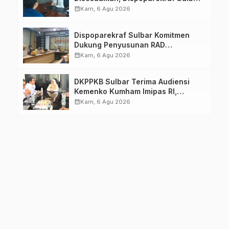
Pastikan Persiapan Tetap
calendar_month
Kam, 6 Agu 2026
Dimatangkan
Dispoparekraf Sulbar Komitmen
Dukung Penyusunan RAD
TPB/SDGs Sulawesi Barat
calendar_month
Kam, 6 Agu 2026
DKPPKB Sulbar Terima Audiensi
Kemenko Kumham Imipas RI,
Perkuat Pelayanan Kesehatan bagi
calendar_month
Kam, 6 Agu 2026
Kelompok Rentan