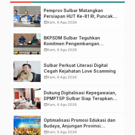
Pemprov Sulbar Matangkan
Persiapan HUT Ke-81 RI, Puncak
Upacara di Lapangan Ahmad
calendar_month
Kam, 6 Agu 2026
Kirang
BKPSDM Sulbar Teguhkan
Komitmen Pengembangan
Kompetensi ASN melalui
calendar_month
Kam, 6 Agu 2026
Penandatanganan Perjanjian
Tugas Belajar 2026
Sulbar Perkuat Literasi Digital
Cegah Kejahatan Love Scamming
calendar_month
Kam, 6 Agu 2026
Dukung Digitalisasi Kepegawaian,
DPMPTSP Sulbar Siap Terapkan
Aplikasi FLEKSI ASN
calendar_month
Kam, 6 Agu 2026
Optimalisasi Promosi Edukasi dan
Budaya, Anjungan Provinsi
Sulawesi Barat Perkuat Kolaborasi
calendar_month
Kam, 6 Agu 2026