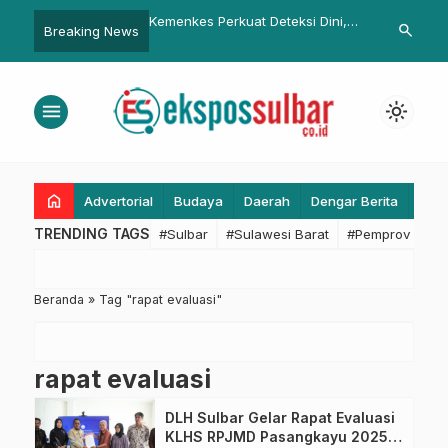
ulbar Dorong
Kemenkes Perkuat Deteksi Dini,
BPKAD Sulbar
search
Breaking News
an SDM dalam
Kasus Kanker Diprediksi
dan Evaluasi
garaan Sekolah Inklusi:
Meningkat 70 Persen pada 2050
untuk Optima
Pendidikan yang Adil,
Penyerapan 
menu
light_mode
n Ramah bagi Seluruh
home
Advertorial
Budaya
Daerah
Dengar Berita
Eko
TRENDING TAGS
#Sulbar
#Sulawesi Barat
#Pemprov Sulba
Beranda
»
Tag "rapat evaluasi"
rapat evaluasi
DLH Sulbar Gelar Rapat Evaluasi
KLHS RPJMD Pasangkayu 2025-