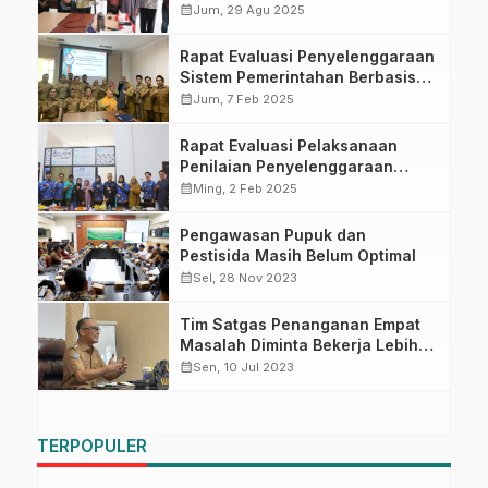
2029: Pastikan Pembangunan
calendar_month
Jum, 29 Agu 2025
Berkelanjutan
Rapat Evaluasi Penyelenggaraan
Sistem Pemerintahan Berbasis
Elektronik
calendar_month
Jum, 7 Feb 2025
Rapat Evaluasi Pelaksanaan
Penilaian Penyelenggaraan
Kegiatan Statistik Satu Data
calendar_month
Ming, 2 Feb 2025
Indonesia Tahun 2024 dan
Membahasa Rencana Kegiatan
Pengawasan Pupuk dan
Statistik Sektoral Tahun 2025
Pestisida Masih Belum Optimal
calendar_month
Sel, 28 Nov 2023
Tim Satgas Penanganan Empat
Masalah Diminta Bekerja Lebih
Kongkrit
calendar_month
Sen, 10 Jul 2023
TERPOPULER