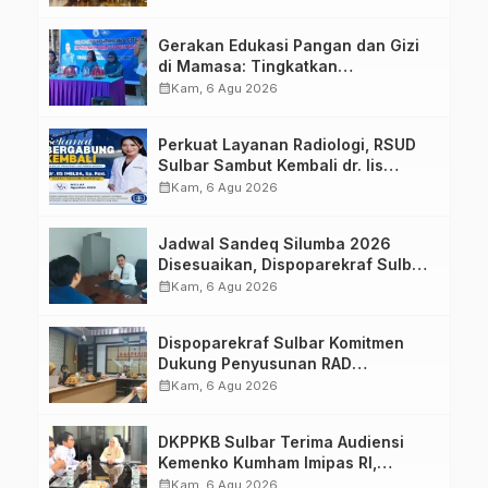
Strategis Bersama Sky World TMII
Gerakan Edukasi Pangan dan Gizi
di Mamasa: Tingkatkan
Pengetahuan dan Keterampilan
calendar_month
Kam, 6 Agu 2026
Keluarga dalam Pemenuhan Gizi
Perkuat Layanan Radiologi, RSUD
Sulbar Sambut Kembali dr. Iis
Imelda, Sp.Rad
calendar_month
Kam, 6 Agu 2026
Jadwal Sandeq Silumba 2026
Disesuaikan, Dispoparekraf Sulbar
Pastikan Persiapan Tetap
calendar_month
Kam, 6 Agu 2026
Dimatangkan
Dispoparekraf Sulbar Komitmen
Dukung Penyusunan RAD
TPB/SDGs Sulawesi Barat
calendar_month
Kam, 6 Agu 2026
DKPPKB Sulbar Terima Audiensi
Kemenko Kumham Imipas RI,
Perkuat Pelayanan Kesehatan bagi
calendar_month
Kam, 6 Agu 2026