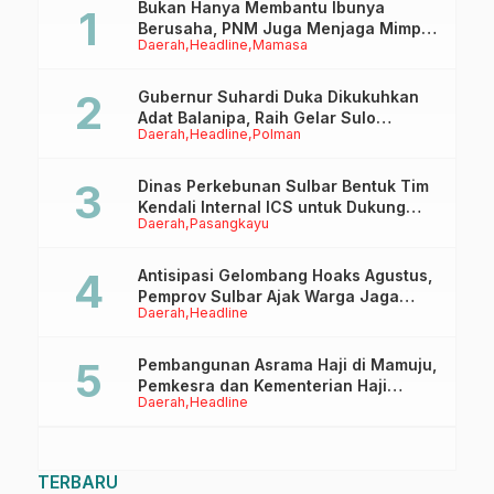
Bukan Hanya Membantu Ibunya
Berusaha, PNM Juga Menjaga Mimpi
Daerah
Headline
Mamasa
Anaknya Untuk Menggapai Cita-Cita
Gubernur Suhardi Duka Dikukuhkan
Adat Balanipa, Raih Gelar Sulo
Daerah
Headline
Polman
Tappidena
Dinas Perkebunan Sulbar Bentuk Tim
Kendali Internal ICS untuk Dukung
Daerah
Pasangkayu
Sertifikasi ISPO Pekebun di
Pasangkayu
Antisipasi Gelombang Hoaks Agustus,
Pemprov Sulbar Ajak Warga Jaga
Daerah
Headline
Ruang Digital
Pembangunan Asrama Haji di Mamuju,
Pemkesra dan Kementerian Haji
Daerah
Headline
Sulbar Tinjau Lokasi
TERBARU