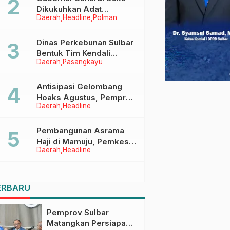
Dikukuhkan Adat
Daerah
Headline
Polman
Balanipa, Raih Gelar Sulo
Tappidena
Dinas Perkebunan Sulbar
Bentuk Tim Kendali
Daerah
Pasangkayu
Internal ICS untuk Dukung
Sertifikasi ISPO Pekebun
di Pasangkayu
Antisipasi Gelombang
Hoaks Agustus, Pemprov
Daerah
Headline
Sulbar Ajak Warga Jaga
Ruang Digital
Pembangunan Asrama
Haji di Mamuju, Pemkesra
Daerah
Headline
dan Kementerian Haji
Sulbar Tinjau Lokasi
ERBARU
Pemprov Sulbar
Matangkan Persiapan