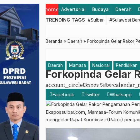
home
Advertorial
Budaya
Daerah
TRENDING TAGS
#Sulbar
#Sulawesi Bar
Beranda
»
Daerah
»
Forkopinda Gelar Rakor 
Daerah
Mamasa
Nasional
Pendidikan
Forkopinda Gelar
account_circle
calendar_
Ekspos Sulbar
Facebook
Twitter
Whatsapp
Ekspossulbar.com, Mamasa–Forum Komunik
menggelar Rapat Koordinasi (Rakor) pengam