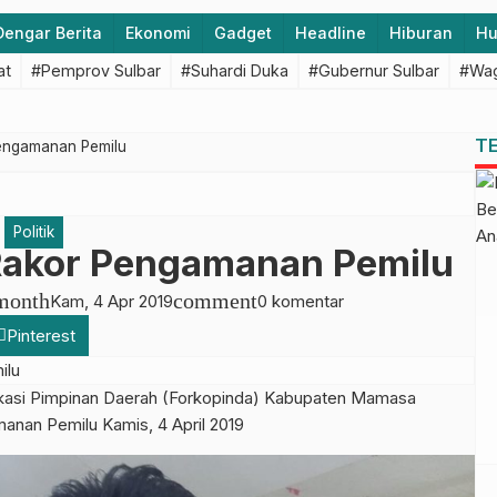
Dengar Berita
Ekonomi
Gadget
Headline
Hiburan
H
at
#Pemprov Sulbar
#Suhardi Duka
#Gubernur Sulbar
#Wag
T
Pengamanan Pemilu
Politik
 Rakor Pengamanan Pemilu
month
comment
Kam, 4 Apr 2019
0 komentar
Pinterest
asi Pimpinan Daerah (Forkopinda) Kabupaten Mamasa
anan Pemilu Kamis, 4 April 2019