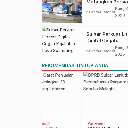
Matangkan Persi
HUT Ke-81 RI, Pu
Kam, 6
calendar_month
Upacara di Lapan
2026
Ahmad Kirang
Sulbar Perkuat Lit
Digital Cegah
Kejahatan Love
Kam, 6
calendar_month
Scamming
2026
REKOMENDASI UNTUK ANDA
motif
Parlemen
Daera