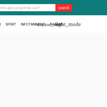
UT ke-23 Pasangkayu, Suhardi Duka Tekankan Optimisme di Teng
search
lobal
light_mode
expand_more
I
SPORT
INFOTAINMENT
RAGAM