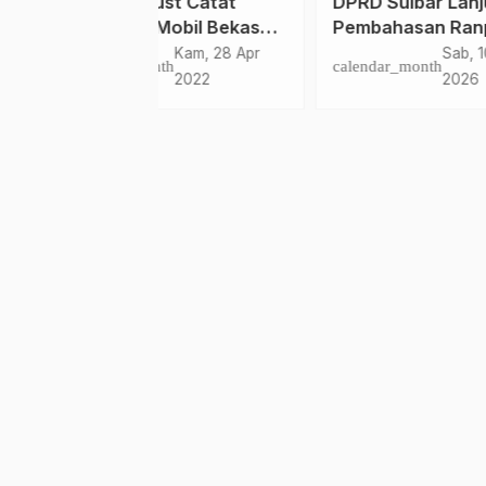
ust Catat
DPRD Sulbar Lanjutkan
Dite
 Mobil Bekas
Pembahasan Ranperda
HUT 
 30 Persen
Perumda Sebuku Malaqbi
Tang
Kam, 28 Apr
Sab, 10 Jan
calen
nth
calendar_month
 Lebaran
2022
2026