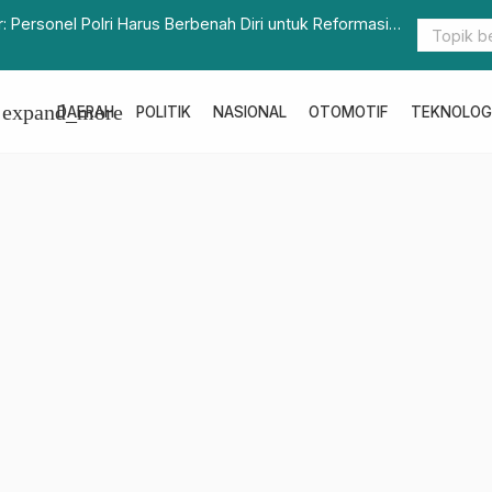
i Duka Jadi Narasumber di Rakerkonas Apindo Ke-34, Tawarkan
H
ang Investasi
G
expand_more
DAERAH
POLITIK
NASIONAL
OTOMOTIF
TEKNOLOG