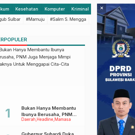
×
ukum
Kesehatan
Komputer
Kriminal
Lifestyle
Majen
ub Sulbar
#Mamuju
#Salim S. Mengga
#featured
#Polda S
ERPOPULER
Bukan Hanya Membantu
Ibunya Berusaha, PNM
Daerah
Headline
Mamasa
Juga Menjaga Mimpi
Anaknya Untuk
Menggapai Cita-Cita
Gubernur Suhardi Duka