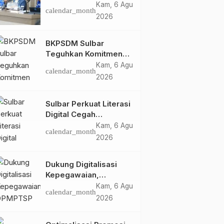
HUT Ke-81 RI, Puncak
Kam, 6 Agu
calendar_month
Upacara di Lapangan
2026
Ahmad Kirang
BKPSDM Sulbar
Teguhkan Komitmen
Pengembangan
Kam, 6 Agu
calendar_month
Kompetensi ASN
2026
melalui
Penandatanganan
Sulbar Perkuat Literasi
Perjanjian Tugas
Digital Cegah
Belajar 2026
Kejahatan Love
Kam, 6 Agu
calendar_month
Scamming
2026
Dukung Digitalisasi
Kepegawaian,
DPMPTSP Sulbar Siap
Kam, 6 Agu
calendar_month
Terapkan Aplikasi
2026
FLEKSI ASN