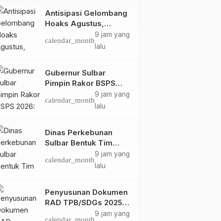
Antisipasi Gelombang
Hoaks Agustus,
Pemprov Sulbar Ajak
9 jam yang
calendar_month
Warga Jaga Ruang
lalu
Digital
Gubernur Sulbar
Pimpin Rakor BSPS
2026: Mamuju dan
9 jam yang
calendar_month
Daerah
Pasangkayu
Mamuju
Pasangkayu Masih Nol
lalu
Ketum Adkasi Aktif Bantu
Kapolda Sulbar dan
Realisasi dari Kuota
Korban Gempa dan
Ketua Bhayangkari
5.250 Unit
Tsunami Sulteng
Terima Kunjungan Kepal
Dinas Perkebunan
Ming, 7 Okt
Kam, 17 Apr
calendar_month
calendar_month
Sulbar Bentuk Tim
RRI Mamuju, Jalin Sinerg
2018
2025
Kendali Internal ICS
9 jam yang
Informasi untuk
calendar_month
untuk Dukung
Masyarakat
lalu
Sertifikasi ISPO
Pekebun di
Penyusunan Dokumen
Pasangkayu
RAD TPB/SDGs 2025–
2029 Perkuat Arah
9 jam yang
calendar_month