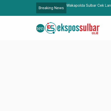
ul Adha Tembus 448 Orang
Wakapolda Sulbar Cek Langsung Prose
Breaking News
menu