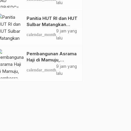
Pembangunan
lalu
Berkelanjutan Sulawesi
Barat
Panitia HUT RI dan HUT
Sulbar Matangkan
Persiapan, Berbagai
9 jam yang
calendar_month
Lomba Akan
lalu
Dilaksanakan Pemprov
Sulbar
Pembangunan Asrama
Haji di Mamuju,
Pemkesra dan
9 jam yang
calendar_month
Kementerian Haji
lalu
Sulbar Tinjau Lokasi