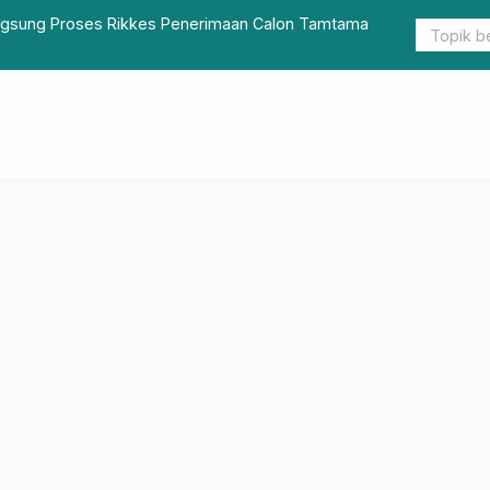
s Rikkes Penerimaan Calon Tamtama
Berikut 10 Buah Baik un