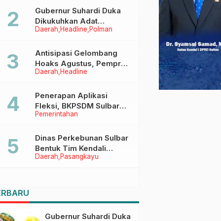
Menggapai Cita-Cita
Gubernur Suhardi Duka
Dikukuhkan Adat
Daerah
Headline
Polman
Balanipa, Raih Gelar Sulo
Tappidena
Antisipasi Gelombang
Hoaks Agustus, Pemprov
Daerah
Headline
Sulbar Ajak Warga Jaga
Ruang Digital
Penerapan Aplikasi
Fleksi, BKPSDM Sulbar
Pemerintahan
Dorong Transformasi
Digital Sistem Kehadiran
ASN
Dinas Perkebunan Sulbar
Bentuk Tim Kendali
Daerah
Pasangkayu
Internal ICS untuk Dukung
Sertifikasi ISPO Pekebun
di Pasangkayu
ERBARU
Gubernur Suhardi Duka