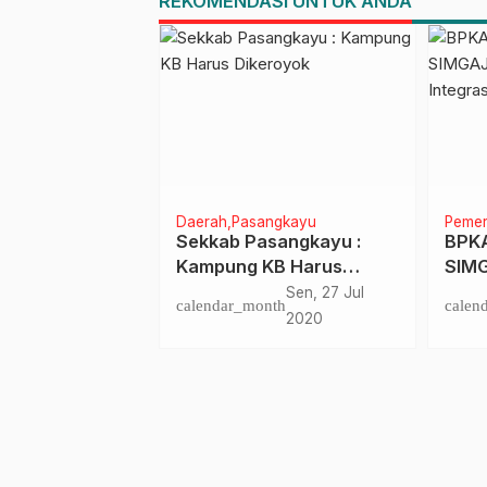
REKOMENDASI UNTUK ANDA
ju
Daerah
Pasangkayu
Pemer
bar Targetkan
Sekkab Pasangkayu :
BPKA
si Posyandu:
Kampung KB Harus
SIMG
ing hingga
Dikeroyok
Inte
nth
Sel, 9 Sep 2025
Sen, 27 Jul
calendar_month
calen
ansia
Peng
2020