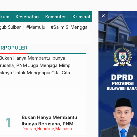
×
ukum
Kesehatan
Komputer
Kriminal
Lifestyle
Majen
ub Sulbar
#Mamuju
#Salim S. Mengga
#featured
#Polda S
ERPOPULER
Bukan Hanya Membantu
Ibunya Berusaha, PNM
Daerah
Headline
Mamasa
Juga Menjaga Mimpi
Anaknya Untuk