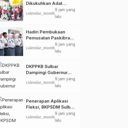
Dikukuhkan Adat
Balanipa, Raih Gelar
9 jam yang
calendar_month
Sulo Tappidena
lalu
Hadiri Pembukaan
Pemusatan Paskibraka
Provinsi, Murdanil: Ini
9 jam yang
calendar_month
Membentuk Karakter
lalu
Hingga Kedisiplinannya
DKPPKB Sulbar
Dampingi Gubernur
Terima Audiensi
9 jam yang
calendar_month
Kepala Rumah Sakit
lalu
TK. III Punggawa
Malolo
Penerapan Aplikasi
Fleksi, BKPSDM Sulbar
Dorong Transformasi
9 jam yang
calendar_month
Digital Sistem
lalu
Kehadiran ASN