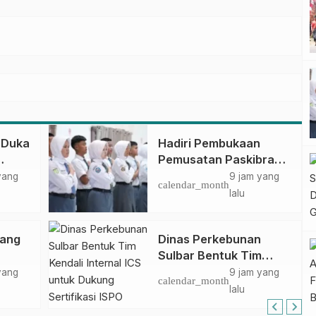
 Duka
Hadiri Pembukaan
Pemusatan Paskibraka
ar
Provinsi, Murdanil: Ini
yang
9 jam yang
calendar_month
Membentuk Karakter
lalu
Hingga Kedisiplinannya
bang
Dinas Perkebunan
Sulbar Bentuk Tim
jak
Kendali Internal ICS
yang
9 jam yang
calendar_month
g
untuk Dukung
lalu
Sertifikasi ISPO