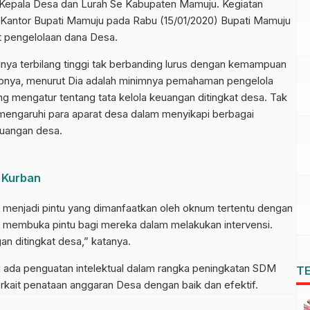
 Kepala Desa dan Lurah Se Kabupaten Mamuju. Kegiatan
II Kantor Bupati Mamuju pada Rabu (15/01/2020) Bupati Mamuju
t pengelolaan dana Desa.
nya terbilang tinggi tak berbanding lurus dengan kemampuan
babnya, menurut Dia adalah minimnya pemahaman pengelola
g mengatur tentang tata kelola keuangan ditingkat desa. Tak
memengaruhi para aparat desa dalam menyikapi berbagai
euangan desa.
 Kurban
i menjadi pintu yang dimanfaatkan oleh oknum tertentu dengan
 membuka pintu bagi mereka dalam melakukan intervensi.
gan ditingkat desa,” katanya.
ini ada penguatan intelektual dalam rangka peningkatan SDM
T
erkait penataan anggaran Desa dengan baik dan efektif.