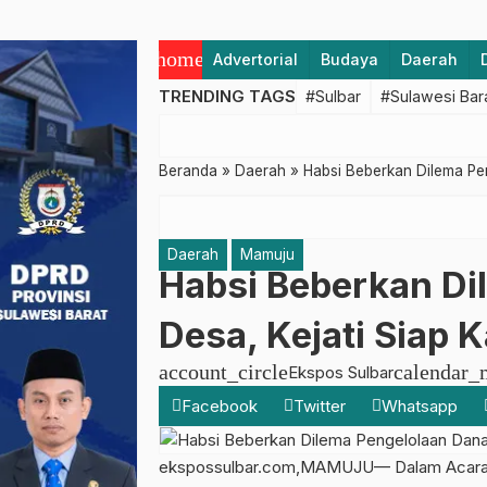
home
Advertorial
Budaya
Daerah
TRENDING TAGS
#Sulbar
#Sulawesi Bar
Beranda
»
Daerah
»
Habsi Beberkan Dilema Pe
Daerah
Mamuju
Habsi Beberkan Di
Desa, Kejati Siap 
account_circle
calendar_
Ekspos Sulbar
Facebook
Twitter
Whatsapp
ekspossulbar.com,MAMUJU— Dalam Acara Ed