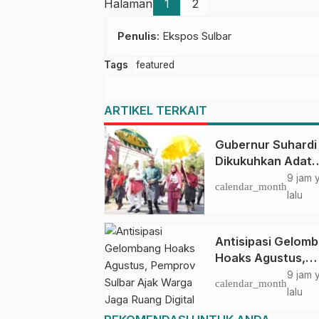
Halaman
1
2
Penulis
: Ekspos Sulbar
Tags
featured
ARTIKEL TERKAIT
Gubernur Suhardi
Dikukuhkan Adat
Balanipa, Raih Gel
9 jam 
calendar_month
Sulo Tappidena
lalu
Antisipasi Gelom
Hoaks Agustus,
Pemprov Sulbar A
9 jam 
calendar_month
Warga Jaga Ruan
lalu
Digital