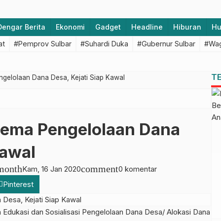
Dengar Berita
Ekonomi
Gadget
Headline
Hiburan
H
at
#Pemprov Sulbar
#Suhardi Duka
#Gubernur Sulbar
#Wag
T
ngelolaan Dana Desa, Kejati Siap Kawal
lema Pengelolaan Dana
Kawal
month
comment
Kam, 16 Jan 2020
0 komentar
Pinterest
ukasi dan Sosialisasi Pengelolaan Dana Desa/ Alokasi Dana