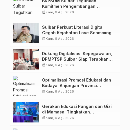
BKPSDM Sulbar Teguhkan
Komitmen Pengembangan
Kompetensi ASN melalui
calendar_month
Kam, 6 Agu 2026
Penandatanganan Perjanjian
Tugas Belajar 2026
Sulbar Perkuat Literasi Digital
Cegah Kejahatan Love Scamming
calendar_month
Kam, 6 Agu 2026
Dukung Digitalisasi Kepegawaian,
DPMPTSP Sulbar Siap Terapkan
Aplikasi FLEKSI ASN
calendar_month
Kam, 6 Agu 2026
Optimalisasi Promosi Edukasi dan
Budaya, Anjungan Provinsi
Sulawesi Barat Perkuat Kolaborasi
calendar_month
Kam, 6 Agu 2026
Strategis Bersama Sky World TMII
Gerakan Edukasi Pangan dan Gizi
di Mamasa: Tingkatkan
Pengetahuan dan Keterampilan
calendar_month
Kam, 6 Agu 2026
Keluarga dalam Pemenuhan Gizi