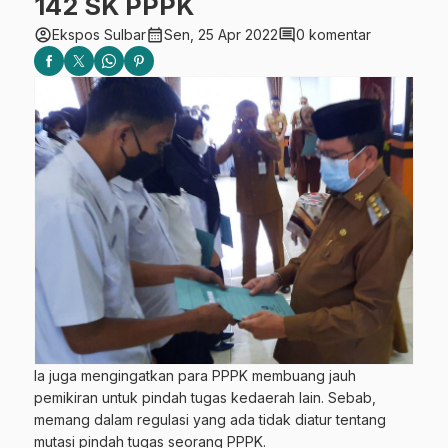
142 SK PPPK
account_circle
calendar_month
comment
Ekspos Sulbar
Sen, 25 Apr 2022
0 komentar
Ia juga mengingatkan para PPPK membuang jauh
pemikiran untuk pindah tugas kedaerah lain. Sebab,
memang dalam regulasi yang ada tidak diatur tentang
mutasi pindah tugas seorang PPPK.