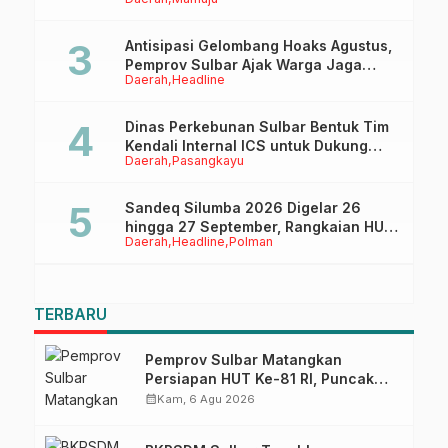
Lapangan Ahmad Kirang
Antisipasi Gelombang Hoaks Agustus,
Pemprov Sulbar Ajak Warga Jaga
Daerah
Headline
Ruang Digital
Dinas Perkebunan Sulbar Bentuk Tim
Kendali Internal ICS untuk Dukung
Daerah
Pasangkayu
Sertifikasi ISPO Pekebun di
Pasangkayu
Sandeq Silumba 2026 Digelar 26
hingga 27 September, Rangkaian HUT
Daerah
Headline
Polman
Sulbar
TERBARU
Pemprov Sulbar Matangkan
Persiapan HUT Ke-81 RI, Puncak
Upacara di Lapangan Ahmad
calendar_month
Kam, 6 Agu 2026
Kirang