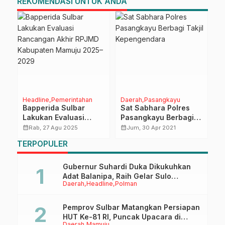
REKOMENDASI UNTUK ANDA
Headline
Pemerintahan
Daerah
Pasangkayu
D
Bapperida Sulbar
Sat Sabhara Polres
B
Lakukan Evaluasi
Pasangkayu Berbagi
P
Rancangan Akhir
Takjil Kepengendara
P
calendar_month
calendar_month
calendar_month
Rab, 27 Agu 2025
Jum, 30 Apr 2021
RPJMD Kabupaten
K
TERPOPULER
Mamuju 2025–2029
P
K
Gubernur Suhardi Duka Dikukuhkan
Adat Balanipa, Raih Gelar Sulo
Daerah
Headline
Polman
Tappidena
Pemprov Sulbar Matangkan Persiapan
HUT Ke-81 RI, Puncak Upacara di
Daerah
Mamuju