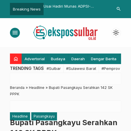
-PKD BPKPD Sulbar,
Usai Hadiri Munas ADPSI-
Kemenkes: B
search
Breaking News
ti Rugi Aset Daerah dan
ASDEPSI, Kabag Persidangan
Divaksinasi 
n Volume Pekerjaan
DPRD Sulbar Siap Tingkatkan
Pelayanan Kedewanan
menu
light_mode
home
Advertorial
Budaya
Daerah
Dengar Berita
Eko
TRENDING TAGS
#Sulbar
#Sulawesi Barat
#Pemprov Sulba
Beranda
»
Headline
»
Bupati Pasangkayu Serahkan 142 SK
PPPK
Headline
Pasangkayu
Bupati Pasangkayu Serahkan