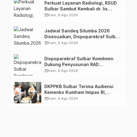
Perkuat Layanan Radiologi, RSUD
Sulbar Sambut Kembali dr. Iis
Imelda, Sp.Rad
calendar_month
Kam, 6 Agu 2026
Jadwal Sandeq Silumba 2026
Disesuaikan, Dispoparekraf Sulbar
Pastikan Persiapan Tetap
calendar_month
Kam, 6 Agu 2026
Dimatangkan
Dispoparekraf Sulbar Komitmen
Dukung Penyusunan RAD
TPB/SDGs Sulawesi Barat
calendar_month
Kam, 6 Agu 2026
DKPPKB Sulbar Terima Audiensi
Kemenko Kumham Imipas RI,
Perkuat Pelayanan Kesehatan bagi
calendar_month
Kam, 6 Agu 2026
Kelompok Rentan