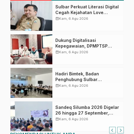
Sulbar Perkuat Literasi Digital
Cegah Kejahatan Love
Scamming
calendar_month
Kam, 6 Agu 2026
Dukung Digitalisasi
Kepegawaian, DPMPTSP
Sulbar Siap Terapkan Aplikasi
calendar_month
Kam, 6 Agu 2026
FLEKSI ASN
Hadiri Bimtek, Badan
Penghubung Sulbar
Tingkatkan Kompetensi ASN
calendar_month
Kam, 6 Agu 2026
dalam Pelaporan SPT Masa
PPN Gunakan Aplikasi Coretax
Sandeq Silumba 2026 Digelar
26 hingga 27 September,
Rangkaian HUT Sulbar
calendar_month
Kam, 6 Agu 2026