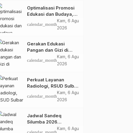
Optimalisasi Promosi
Edukasi dan Budaya,
Anjungan Provinsi
Kam, 6 Agu
calendar_month
Sulawesi Barat Perkuat
2026
Kolaborasi Strategis
Bersama Sky World
Gerakan Edukasi
TMII
Pangan dan Gizi di
Mamasa: Tingkatkan
Kam, 6 Agu
calendar_month
Pengetahuan dan
2026
Keterampilan Keluarga
dalam Pemenuhan Gizi
Perkuat Layanan
Radiologi, RSUD Sulbar
Sambut Kembali dr. Iis
Kam, 6 Agu
calendar_month
Imelda, Sp.Rad
2026
Jadwal Sandeq
Silumba 2026
Disesuaikan,
Kam, 6 Agu
calendar_month