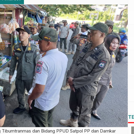
T
 Tibumtranmas dan Bidang PPUD Satpol PP dan Damkar