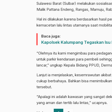
Sulawesi Barat (Sulbar) melakukan sosialisa
Malik Pattana Endeng, Rangas, Mamuju, Rab
Hal ini dilakukan karena berdasarkan hasil 
kemacetan lalu lintas utamanya saat mobilita
Baca juga:
Kapolsek Kalumpang Tegaskan Isu 
“Olehnya itu kami mengimbau para pedagang
untuk parkir kendaraan para pembeli sehingga
lancar,” ungkap Kepala Bidang PPUD, Dermaw
Lanjut ia menjelaskan, kesemrawutan akiba
cukup berbahaya. Bahkan bisa menimbulkan ke
tersebut.
“Apalagi ini adalah kawasan yang sangat de
yang aman dan tertib lalu lintas,” ucapnya.