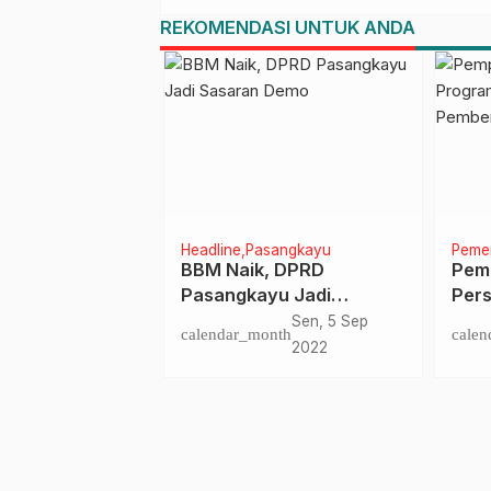
REKOMENDASI UNTUK ANDA
n
Headline
Pasangkayu
Pemer
tim Jajaki
BBM Naik, DPRD
Pemp
a Pangan,
Pasangkayu Jadi
Pers
Suhardi Duka
Sasaran Demo
“Sul
Sab, 28 Mar
Sen, 5 Sep
nth
calendar_month
calen
Surplus 75
Pem
2026
2022
Beras
Masy