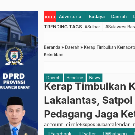
home
Advertorial
Budaya
Daerah
TRENDING TAGS
#Sulbar
#Sulawesi Bar
Beranda
»
Daerah
»
Kerap Timbulkan Kemaceta
Ketertiban
Daerah
Headline
News
Kerap Timbulkan 
Lakalantas, Satpol
Pedagang Jaga Ket
account_circle
calendar_
Ekspos Sulbar
Facebook
Twitter
Whatsapp