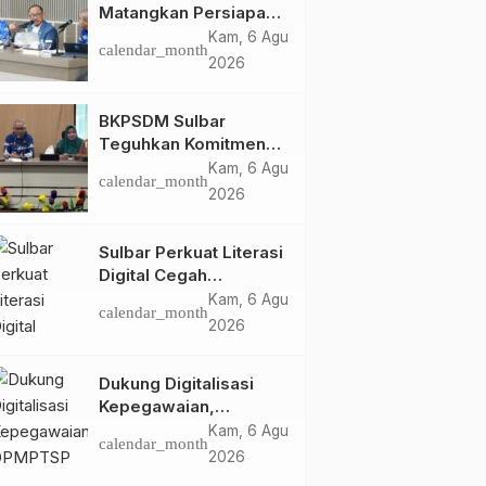
Matangkan Persiapan
HUT Ke-81 RI, Puncak
Kam, 6 Agu
calendar_month
Upacara di Lapangan
2026
Ahmad Kirang
BKPSDM Sulbar
Teguhkan Komitmen
Pengembangan
Kam, 6 Agu
calendar_month
Kompetensi ASN
2026
melalui
Penandatanganan
Sulbar Perkuat Literasi
Perjanjian Tugas
Digital Cegah
Belajar 2026
Kejahatan Love
Kam, 6 Agu
calendar_month
Scamming
2026
Dukung Digitalisasi
Kepegawaian,
DPMPTSP Sulbar Siap
Kam, 6 Agu
calendar_month
Terapkan Aplikasi
2026
FLEKSI ASN