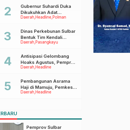
Menggapai Cita-Cita
Gubernur Suhardi Duka
Dikukuhkan Adat
Daerah
Headline
Polman
Balanipa, Raih Gelar Sulo
Tappidena
Dinas Perkebunan Sulbar
Bentuk Tim Kendali
Daerah
Pasangkayu
Internal ICS untuk Dukung
Sertifikasi ISPO Pekebun
di Pasangkayu
Antisipasi Gelombang
Hoaks Agustus, Pemprov
Daerah
Headline
Sulbar Ajak Warga Jaga
Ruang Digital
Pembangunan Asrama
Haji di Mamuju, Pemkesra
Daerah
Headline
dan Kementerian Haji
Sulbar Tinjau Lokasi
ERBARU
Pemprov Sulbar