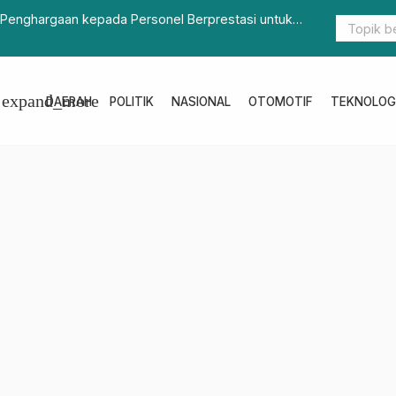
an Delapan Fungsi Keluarga Cegah Covid-19
1.000 “Cont
expand_more
DAERAH
POLITIK
NASIONAL
OTOMOTIF
TEKNOLOG