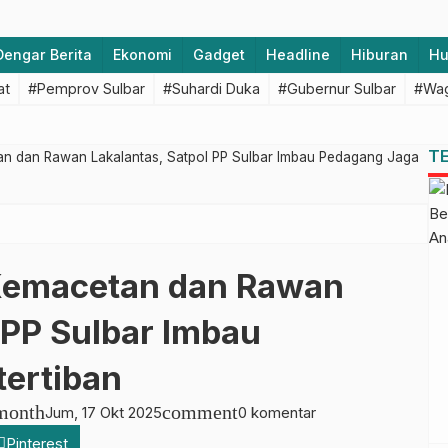
Dengar Berita
Ekonomi
Gadget
Headline
Hiburan
H
at
#Pemprov Sulbar
#Suhardi Duka
#Gubernur Sulbar
#Wag
T
n dan Rawan Lakalantas, Satpol PP Sulbar Imbau Pedagang Jaga
Kemacetan dan Rawan
 PP Sulbar Imbau
ertiban
month
comment
Jum, 17 Okt 2025
0 komentar
Pinterest