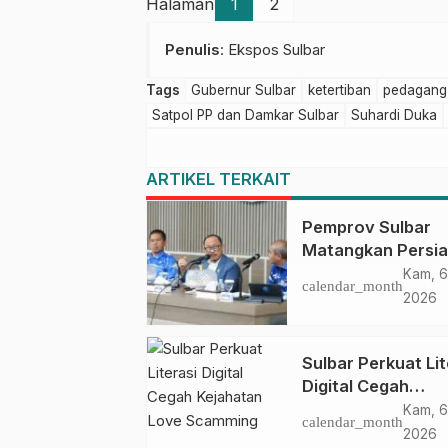
Halaman
1
2
Penulis
: Ekspos Sulbar
Tags
Gubernur Sulbar
ketertiban
pedagang
Satpol PP dan Damkar Sulbar
Suhardi Duka
ARTIKEL TERKAIT
Pemprov Sulbar
Matangkan Persi
HUT Ke-81 RI, Pu
Kam, 6
calendar_month
Upacara di Lapan
2026
Ahmad Kirang
Sulbar Perkuat Lit
Digital Cegah
Kejahatan Love
Kam, 6
calendar_month
Scamming
2026