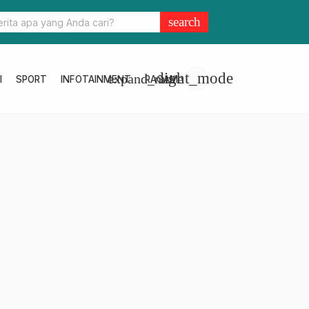
ent Creator” Siap Promosikan Pariwisata Jawa Barat
search
light_mode
expand_more
I
SPORT
INFOTAINMENT
RAGAM