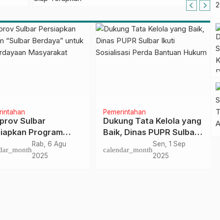
FLEKSI ASN
intahan
Pemerintahan
rov Sulbar
Dukung Tata Kelola yang
iapkan Program
Baik, Dinas PUPR Sulbar
bar Berdaya” untuk
Ikuti Sosialisasi Perda
Rab, 6 Agu
Sen, 1 Sep
dar_month
calendar_month
berdayaan
Bantuan Hukum
2025
2025
arakat