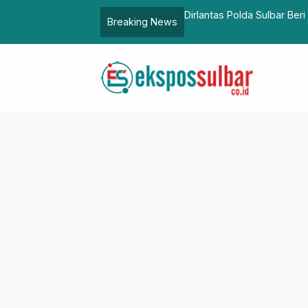
kepada Personel Berprestasi untuk
P2KBP3A Pasangkayu Galak
Breaking News