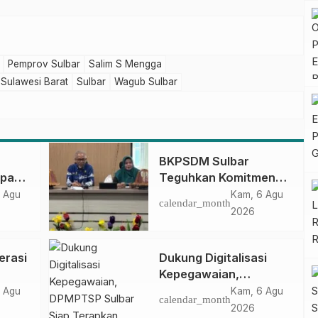
Pemprov Sulbar
Salim S Mengga
Sulawesi Barat
Sulbar
Wagub Sulbar
BKPSDM Sulbar
apan
Teguhkan Komitmen
ncak
Pengembangan
 Agu
Kam, 6 Agu
calendar_month
gan
Kompetensi ASN
2026
melalui
Penandatanganan
erasi
Dukung Digitalisasi
Perjanjian Tugas
Kepegawaian,
Belajar 2026
DPMPTSP Sulbar Siap
 Agu
Kam, 6 Agu
calendar_month
Terapkan Aplikasi
2026