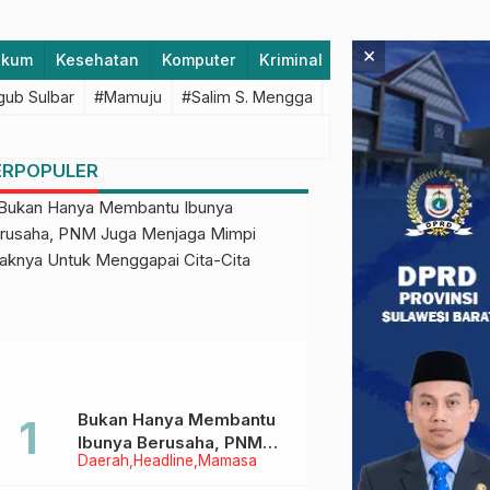
×
ukum
Kesehatan
Komputer
Kriminal
Lifestyle
Majen
ub Sulbar
#Mamuju
#Salim S. Mengga
#featured
#Polda S
ERPOPULER
Bukan Hanya Membantu
Ibunya Berusaha, PNM
Daerah
Headline
Mamasa
Juga Menjaga Mimpi
Anaknya Untuk