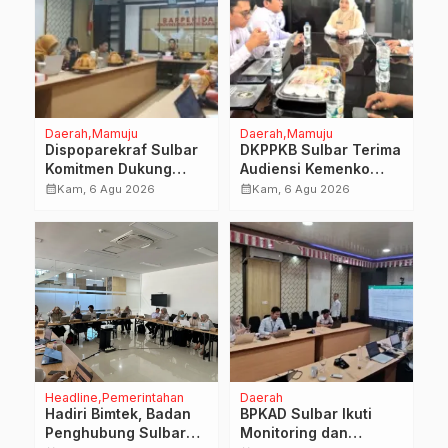
Daerah
Mamuju
Daerah
Mamuju
Dispoparekraf Sulbar
DKPPKB Sulbar Terima
Komitmen Dukung
Audiensi Kemenko
Penyusunan RAD
Kumham Imipas RI,
calendar_month
calendar_month
Kam, 6 Agu 2026
Kam, 6 Agu 2026
TPB/SDGs Sulawesi
Perkuat Pelayanan
Barat
Kesehatan bagi
Kelompok Rentan
Headline
Pemerintahan
Daerah
Hadiri Bimtek, Badan
BPKAD Sulbar Ikuti
Penghubung Sulbar
Monitoring dan