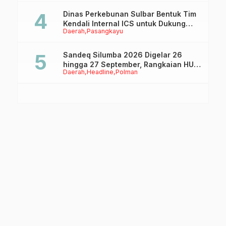
Dinas Perkebunan Sulbar Bentuk Tim
Kendali Internal ICS untuk Dukung
Daerah
Pasangkayu
Sertifikasi ISPO Pekebun di
Pasangkayu
Sandeq Silumba 2026 Digelar 26
hingga 27 September, Rangkaian HUT
Daerah
Headline
Polman
Sulbar