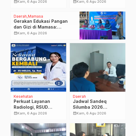
DPMPTSP Sulbar Siap
Anjungan Provinsi
calendar_month
calendar_month
Kam, 6 Agu 2026
Kam, 6 Agu 2026
Terapkan Aplikasi
Sulawesi Barat
FLEKSI ASN
Perkuat Kolaborasi
Daerah
Mamasa
Strategis Bersama Sky
Gerakan Edukasi Pangan
World TMII
dan Gizi di Mamasa:
Tingkatkan Pengetahuan
calendar_month
Kam, 6 Agu 2026
dan Keterampilan Keluarga
dalam Pemenuhan Gizi
Kesehatan
Daerah
Perkuat Layanan
Jadwal Sandeq
Radiologi, RSUD
Silumba 2026
Sulbar Sambut
Disesuaikan,
calendar_month
calendar_month
Kam, 6 Agu 2026
Kam, 6 Agu 2026
Kembali dr. Iis Imelda,
Dispoparekraf Sulbar
Sp.Rad
Pastikan Persiapan
Tetap Dimatangkan