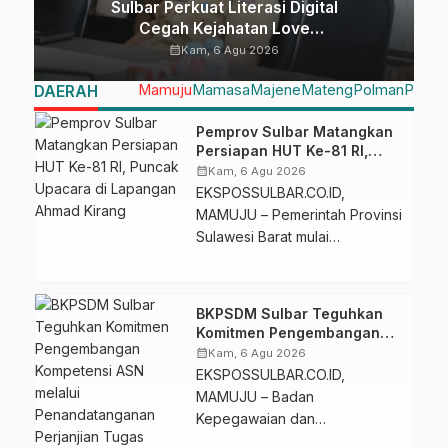
Sulbar Perkuat Literasi Digital
Cegah Kejahatan Love
Scamming
calendar_month
Kam, 6 Agu 2026
Mamuju
Mamasa
Majene
Mateng
Polman
Pasan
DAERAH
Pemprov Sulbar Matangkan
Persiapan HUT Ke-81 RI,
Puncak Upacara di
calendar_month
Kam, 6 Agu 2026
Lapangan Ahmad Kirang
EKSPOSSULBAR.CO.ID,
MAMUJU – Pemerintah Provinsi
Sulawesi Barat mulai
mematangkan persiapan
peringatan Hari Ulang Tahun
(HUT) Ke-81 Kemerdekaan
BKPSDM Sulbar Teguhkan
Republik Indonesia. Puncak
Komitmen Pengembangan
Upacara Detik-Detik
Kompetensi ASN melalui
calendar_month
Kam, 6 Agu 2026
Proklamasi dijadwalkan
Penandatanganan
EKSPOSSULBAR.CO.ID,
Perjanjian Tugas Belajar
berlangsung di Lapangan
MAMUJU – Badan
2026
Ahmad Kirang, Mamuju, pada
Kepegawaian dan
17 Agustus 2026. Ketua Panitia
Pengembangan Sumber Daya