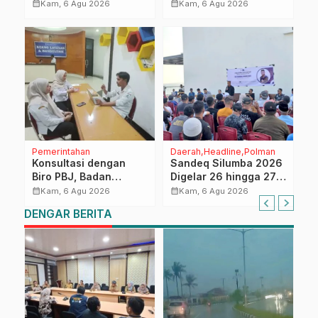
Tingkatkan
Evaluasi Semester I
calendar_month
calendar_month
Kam, 6 Agu 2026
Kam, 6 Agu 2026
Kompetensi ASN
2026 untuk
dalam Pelaporan SPT
Optimalkan Kinerja
Masa PPN Gunakan
dan Penyerapan
Aplikasi Coretax
Anggaran
Pemerintahan
Daerah
Headline
Polman
Konsultasi dengan
Sandeq Silumba 2026
Biro PBJ, Badan
Digelar 26 hingga 27
Penghubung Sulbar
September, Rangkaian
calendar_month
calendar_month
Kam, 6 Agu 2026
Kam, 6 Agu 2026
Perkuat Administrasi
HUT Sulbar
DENGAR BERITA
Pengadaan