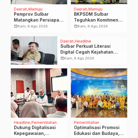
sebagai tindak lanjut
Daerah
Mamuju
Daerah
Mamuju
pelaksanaan Rapat
Pemprov Sulbar
BKPSDM Sulbar
Penyusunan […]
Matangkan Persiapan
Teguhkan Komitmen
HUT Ke-81 RI, Puncak
Pengembangan
calendar_month
calendar_month
Kam, 6 Agu 2026
Kam, 6 Agu 2026
Upacara di Lapangan
Kompetensi ASN
Ahmad Kirang
melalui
Daerah
Headline
Penandatanganan
Sulbar Perkuat Literasi
Perjanjian Tugas
Digital Cegah Kejahatan
Belajar 2026
Love Scamming
calendar_month
Kam, 6 Agu 2026
Headline
Pemerintahan
Pemerintahan
Dukung Digitalisasi
Optimalisasi Promosi
Kepegawaian,
Edukasi dan Budaya,