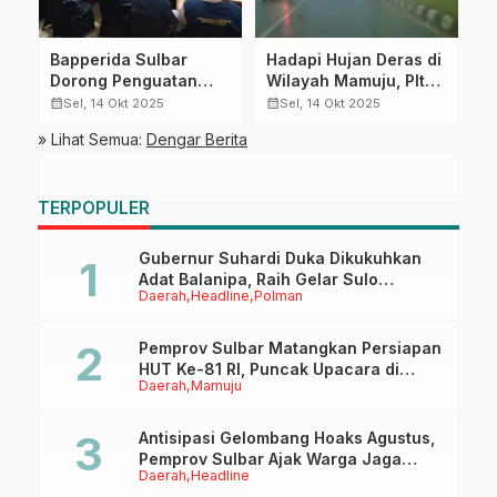
Bapperida Sulbar
Hadapi Hujan Deras di
W
Dorong Penguatan
Wilayah Mamuju, Plt
S
n
Ekonomi Biru Berbasis
Kalaksa BPBD Sulbar
M
calendar_month
calendar_month
calendar_month
Sel, 14 Okt 2025
Sel, 14 Okt 2025
Teknologi Terbarukan
Instruksikan TRC
D
» Lihat Semua:
Dengar Berita
Tingkatkan
E
Kesiapsiagaan dan
Monitoring Lapangan
TERPOPULER
Gubernur Suhardi Duka Dikukuhkan
Adat Balanipa, Raih Gelar Sulo
Daerah
Headline
Polman
Tappidena
Pemprov Sulbar Matangkan Persiapan
HUT Ke-81 RI, Puncak Upacara di
Daerah
Mamuju
Lapangan Ahmad Kirang
Antisipasi Gelombang Hoaks Agustus,
Pemprov Sulbar Ajak Warga Jaga
Daerah
Headline
Ruang Digital